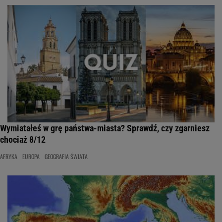
Wymiatałeś w grę państwa-miasta? Sprawdź, czy zgarniesz
chociaż 8/12
AFRYKA
EUROPA
GEOGRAFIA ŚWIATA