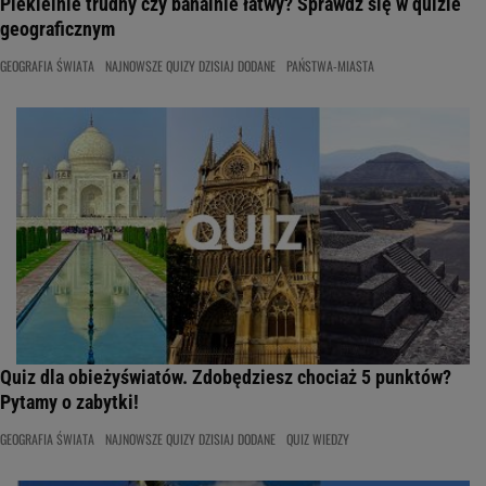
Piekielnie trudny czy banalnie łatwy? Sprawdź się w quizie
geograficznym
GEOGRAFIA ŚWIATA
NAJNOWSZE QUIZY DZISIAJ DODANE
PAŃSTWA-MIASTA
Quiz dla obieżyświatów. Zdobędziesz chociaż 5 punktów?
Pytamy o zabytki!
GEOGRAFIA ŚWIATA
NAJNOWSZE QUIZY DZISIAJ DODANE
QUIZ WIEDZY