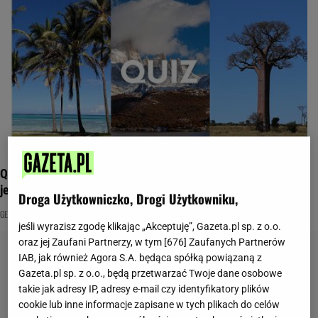
Quiz geograficzny. Wiesz, gdzie leży Zanzibar? Masz już
jeden punkt
Droga Użytkowniczko, Drogi Użytkowniku,
GEOGRAFIA ŚWIATA
MAPA
NAJNOWSZE QUIZY DZISIAJ DODANE
jeśli wyrazisz zgodę klikając „Akceptuję”, Gazeta.pl sp. z o.o.
oraz jej Zaufani Partnerzy, w tym [
676
] Zaufanych Partnerów
IAB, jak również Agora S.A. będąca spółką powiązaną z
Gazeta.pl sp. z o.o., będą przetwarzać Twoje dane osobowe
takie jak adresy IP, adresy e-mail czy identyfikatory plików
cookie lub inne informacje zapisane w tych plikach do celów