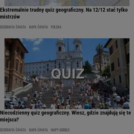
Ekstremalnie trudny quiz geograficzny. Na 12/12 stać tylko
mistrzów
GEOGRAFIA ŚWIATA
MAPA ŚWIATA
POLSKA
Niecodzienny quiz geograficzny. Wiesz, gdzie znajdują się te
miejsca?
GEOGRAFIA ŚWIATA
MAPA ŚWIATA
MAPY GOOGLE