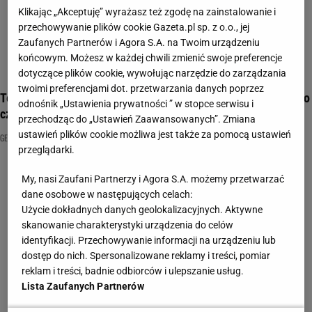
Klikając „Akceptuję” wyrażasz też zgodę na zainstalowanie i
przechowywanie plików cookie Gazeta.pl sp. z o.o., jej
Zaufanych Partnerów i Agora S.A. na Twoim urządzeniu
końcowym. Możesz w każdej chwili zmienić swoje preferencje
dotyczące plików cookie, wywołując narzędzie do zarządzania
twoimi preferencjami dot. przetwarzania danych poprzez
Ten quiz geograficzny cię zagnie! Vanuatu to państwo, miasto
odnośnik „Ustawienia prywatności ” w stopce serwisu i
czy rzeka?
przechodząc do „Ustawień Zaawansowanych”. Zmiana
ustawień plików cookie możliwa jest także za pomocą ustawień
GEOGRAFIA ŚWIATA
NAJNOWSZE QUIZY DZISIAJ DODANE
QUIZ WIEDZY
przeglądarki.
My, nasi Zaufani Partnerzy i Agora S.A. możemy przetwarzać
dane osobowe w następujących celach:
Użycie dokładnych danych geolokalizacyjnych. Aktywne
skanowanie charakterystyki urządzenia do celów
identyfikacji. Przechowywanie informacji na urządzeniu lub
dostęp do nich. Spersonalizowane reklamy i treści, pomiar
reklam i treści, badnie odbiorców i ulepszanie usług.
Lista Zaufanych Partnerów