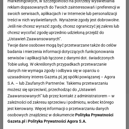
marketingowych, w szczególności na potrzeby wyświetlania
reklam dopasowanych do Twoich zainteresowań i preferencji w
swoich serwisach, aplikacjach i w Internecie lub personalizacji
treści w nich wyświetlanych. Wyrażenie zgody jest dobrowolne.
Jeśli nie chcesz wyrazić zgody, chcesz ograniczyć jej zakres lub
chcesz wycofać zgodę uprzednio udzieloną przejdź do
„Ustawień Zaawansowanych”.
Twoje dane osobowe mogą być przetwarzane także do celów
badania i mierzenia informacji dotyczących funkcjonowania
serwisów i aplikacji lub łączone z danymi dot. świadczonych
Tobie usług. W określonych przypadkach przetwarzanie
danych nie wymaga zgody i odbywa się w oparciu o
uzasadniony interes Gazeta.pl, jej spółki powiązanej – Agora
S.A. – lub Zaufanych Partnerów. Takiemu przetwarzaniu
możesz się sprzeciwić, przechodząc do „Ustawień
Zaawansowanych” lub przez kontakt z administratorem – w
zależności od zakresu sprzeciwu i podmiotu, wobec którego
jest kierowany. Więcej informacji o przetwarzaniu danych
osobowych znajdziesz w dokumencie
Polityka Prywatności
Gazeta.pl
i
Polityka Prywatności Agora S.A.