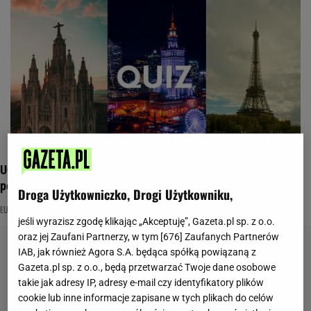
Ułożyliśmy quiz geograficzny tylko dla wymiataczy. 12/12
poza zasięgiem
Droga Użytkowniczko, Drogi Użytkowniku,
EUROPA
GEOGRAFIA ŚWIATA
NAJNOWSZE QUIZY DZISIAJ DODANE
jeśli wyrazisz zgodę klikając „Akceptuję”, Gazeta.pl sp. z o.o.
oraz jej Zaufani Partnerzy, w tym [
676
] Zaufanych Partnerów
IAB, jak również Agora S.A. będąca spółką powiązaną z
Gazeta.pl sp. z o.o., będą przetwarzać Twoje dane osobowe
takie jak adresy IP, adresy e-mail czy identyfikatory plików
cookie lub inne informacje zapisane w tych plikach do celów