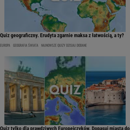
Quiz geograficzny. Erudyta zgarnie maksa z łatwością, a ty?
EUROPA
GEOGRAFIA ŚWIATA
NAJNOWSZE QUIZY DZISIAJ DODANE
Quiz tylko dla prawdziwych Europejczyków. Dopasuj miasta do