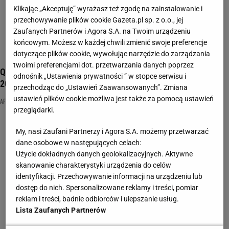
Klikając „Akceptuję” wyrażasz też zgodę na zainstalowanie i
przechowywanie plików cookie Gazeta.pl sp. z o.o., jej
Zaufanych Partnerów i Agora S.A. na Twoim urządzeniu
końcowym. Możesz w każdej chwili zmienić swoje preferencje
dotyczące plików cookie, wywołując narzędzie do zarządzania
twoimi preferencjami dot. przetwarzania danych poprzez
Quiz geograficzny inny niż wszystkie. 12/12 zgarnia tylko
odnośnik „Ustawienia prywatności ” w stopce serwisu i
20% osób
przechodząc do „Ustawień Zaawansowanych”. Zmiana
ustawień plików cookie możliwa jest także za pomocą ustawień
AFRYKA
AMERYKA
AZJA
przeglądarki.
My, nasi Zaufani Partnerzy i Agora S.A. możemy przetwarzać
dane osobowe w następujących celach:
Użycie dokładnych danych geolokalizacyjnych. Aktywne
skanowanie charakterystyki urządzenia do celów
identyfikacji. Przechowywanie informacji na urządzeniu lub
dostęp do nich. Spersonalizowane reklamy i treści, pomiar
reklam i treści, badnie odbiorców i ulepszanie usług.
Lista Zaufanych Partnerów