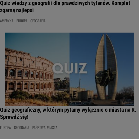
Quiz wiedzy z geografii dla prawdziwych tytanów. Komplet
zgarną najlepsi
AMERYKA
EUROPA
GEOGRAFIA
Quiz geograficzny, w którym pytamy wyłącznie o miasta na R.
Sprawdź się!
EUROPA
GEOGRAFIA
PAŃSTWA-MIASTA