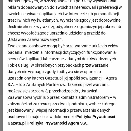
marketingowych, w szczególności na potrzeby wyświetlania
reklam dopasowanych do Twoich zainteresowań i preferencji w
swoich serwisach, aplikacjach i w Internecie lub personalizacji
treści w nich wyświetlanych. Wyrażenie zgody jest dobrowolne.
Jeśli nie chcesz wyrazić zgody, chcesz ograniczyć jej zakres lub
chcesz wycofać zgodę uprzednio udzieloną przejdź do
„Ustawień Zaawansowanych”.
Twoje dane osobowe mogą być przetwarzane także do celów
badania i mierzenia informacji dotyczących funkcjonowania
serwisów i aplikacji lub łączone z danymi dot. świadczonych
Tobie usług. W określonych przypadkach przetwarzanie
danych nie wymaga zgody i odbywa się w oparciu o
uzasadniony interes Gazeta.pl, jej spółki powiązanej – Agora
S.A. – lub Zaufanych Partnerów. Takiemu przetwarzaniu
możesz się sprzeciwić, przechodząc do „Ustawień
Zaawansowanych” lub przez kontakt z administratorem – w
zależności od zakresu sprzeciwu i podmiotu, wobec którego
jest kierowany. Więcej informacji o przetwarzaniu danych
osobowych znajdziesz w dokumencie
Polityka Prywatności
Gazeta.pl
i
Polityka Prywatności Agora S.A.