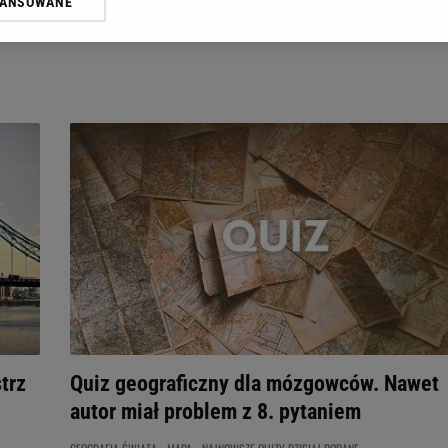
WANSOWANE
żasz też zgodę na zainstalowanie i przechowywanie plików cookie Gazeta.p
gora S.A. na Twoim urządzeniu końcowym. Możesz w każdej chwili zmien
 wywołując narzędzie do zarządzania twoimi preferencjami dot. przetw
ywatności ” w stopce serwisu i przechodząc do „Ustawień Zaawansowan
st także za pomocą ustawień przeglądarki.
rzy i Agora S.A. możemy przetwarzać dane osobowe w następujących cel
 geolokalizacyjnych. Aktywne skanowanie charakterystyki urządzenia do
 na urządzeniu lub dostęp do nich. Spersonalizowane reklamy i treści, p
zanie usług.
Lista Zaufanych Partnerów
trz
Quiz geograficzny dla mózgowców. Nawet
autor miał problem z 8. pytaniem