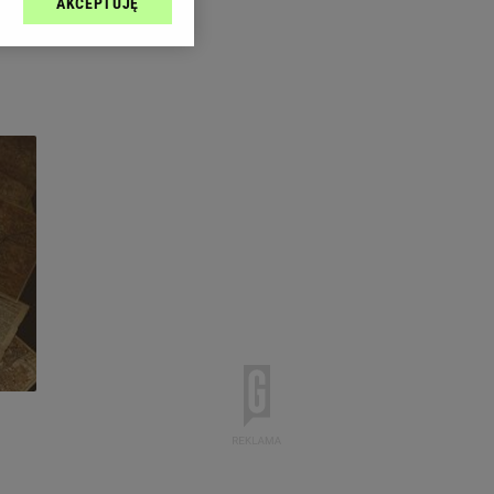
AKCEPTUJĘ
l sp. z o.o., jej
ić swoje preferencje
arzania danych poprzez
ych”. Zmiana ustawień
ach:
 celów identyfikacji.
omiar reklam i treści,