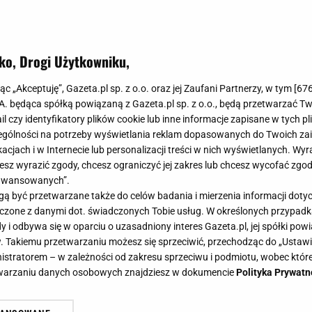
ko, Drogi Użytkowniku,
jąc „Akceptuję”, Gazeta.pl sp. z o.o. oraz jej Zaufani Partnerzy, w tym [
67
.A. będąca spółką powiązaną z Gazeta.pl sp. z o.o., będą przetwarzać T
ail czy identyfikatory plików cookie lub inne informacje zapisane w tych p
gólności na potrzeby wyświetlania reklam dopasowanych do Twoich zain
acjach i w Internecie lub personalizacji treści w nich wyświetlanych. Wyr
cesz wyrazić zgody, chcesz ograniczyć jej zakres lub chcesz wycofać zgo
aawansowanych”.
 być przetwarzane także do celów badania i mierzenia informacji dot
 łączone z danymi dot. świadczonych Tobie usług. W określonych przypad
i odbywa się w oparciu o uzasadniony interes Gazeta.pl, jej spółki powi
. Takiemu przetwarzaniu możesz się sprzeciwić, przechodząc do „Ust
nistratorem – w zależności od zakresu sprzeciwu i podmiotu, wobec które
etwarzaniu danych osobowych znajdziesz w dokumencie
Polityka Prywatn