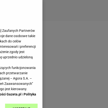
6
] Zaufanych Partnerów
woje dane osobowe takie
likach do celów
teresowań i preferencji
ażenie zgody jest
dę uprzednio udzieloną
yczących funkcjonowania
kach przetwarzanie
ązanej – Agora S.A. –
awień Zaawansowanych”
go jest kierowany.
ości Gazeta.pl
i
Polityka