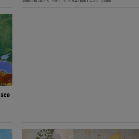
GEOGRAFIA ŚWIATA
MAPA
NAJNOWSZE QUIZY DZISIAJ DODANE
jsce