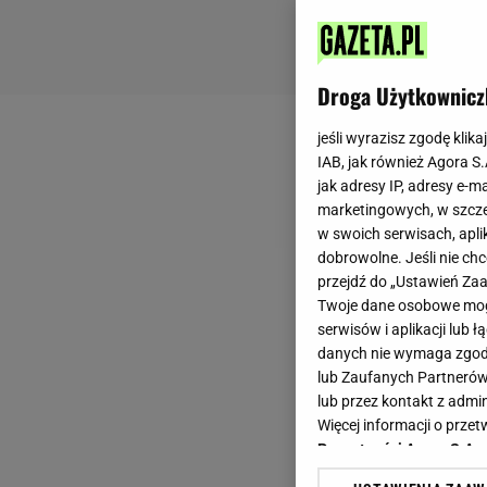
Droga Użytkownicz
jeśli wyrazisz zgodę klika
IAB, jak również Agora S
jak adresy IP, adresy e-m
marketingowych, w szcze
w swoich serwisach, aplik
dobrowolne. Jeśli nie ch
przejdź do „Ustawień Z
Twoje dane osobowe mogą
serwisów i aplikacji lub
danych nie wymaga zgody 
lub Zaufanych Partnerów
lub przez kontakt z admi
Więcej informacji o prz
Prywatności Agora S.A.