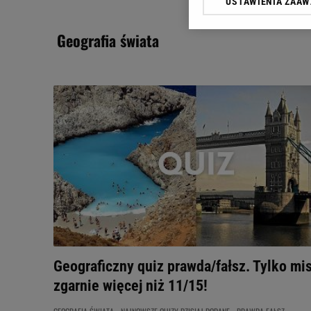
USTAWIENIA ZAA
Klikając „Akceptuję” wyra
Zaufanych Partnerów i A
geografia świata
dotyczące plików cookie,
odnośnik „Ustawienia pr
plików cookie możliwa je
My, nasi Zaufani Partne
Użycie dokładnych danych
Przechowywanie informacji
badnie odbiorców i uleps
Geograficzny quiz prawda/fałsz. Tylko mis
zgarnie więcej niż 11/15!