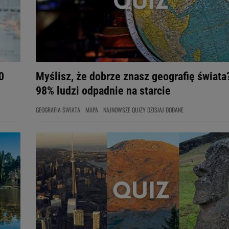
0
Myślisz, że dobrze znasz geografię świata
98% ludzi odpadnie na starcie
GEOGRAFIA ŚWIATA
MAPA
NAJNOWSZE QUIZY DZISIAJ DODANE