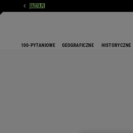
WIADOMOŚCI
NEXT
SPORT
PLOTEK
D
100-PYTANIOWE
GEOGRAFICZNE
HISTORYCZNE