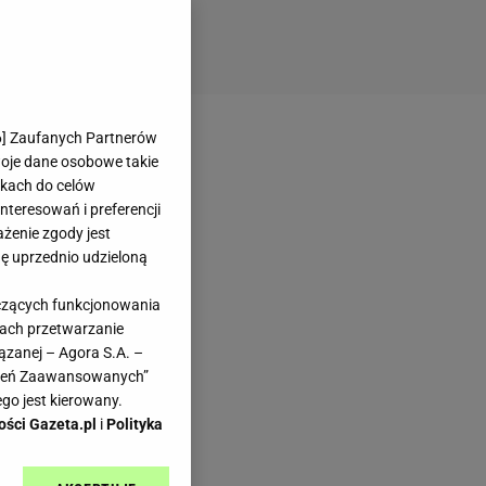
6
] Zaufanych Partnerów
woje dane osobowe takie
likach do celów
teresowań i preferencji
ażenie zgody jest
dę uprzednio udzieloną
yczących funkcjonowania
kach przetwarzanie
ązanej – Agora S.A. –
awień Zaawansowanych”
go jest kierowany.
ości Gazeta.pl
i
Polityka