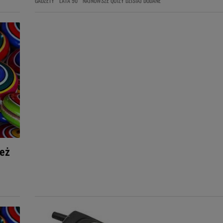
GADŻETY
LATA 90
NAJNOWSZE QUIZY DZISIAJ DODANE
ież