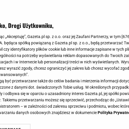
ko, Drogi Użytkowniku,
jąc „Akceptuję”, Gazeta.pl sp. z o.o. oraz jej Zaufani Partnerzy, w tym [
67
.A. będąca spółką powiązaną z Gazeta.pl sp. z o.o., będą przetwarzać T
ail czy identyfikatory plików cookie lub inne informacje zapisane w tych p
gólności na potrzeby wyświetlania reklam dopasowanych do Twoich zain
acjach i w Internecie lub personalizacji treści w nich wyświetlanych. Wyr
cesz wyrazić zgody, chcesz ograniczyć jej zakres lub chcesz wycofać zgo
aawansowanych”.
 być przetwarzane także do celów badania i mierzenia informacji dot
 łączone z danymi dot. świadczonych Tobie usług. W określonych przypad
i odbywa się w oparciu o uzasadniony interes Gazeta.pl, jej spółki powi
. Takiemu przetwarzaniu możesz się sprzeciwić, przechodząc do „Ust
nistratorem – w zależności od zakresu sprzeciwu i podmiotu, wobec które
etwarzaniu danych osobowych znajdziesz w dokumencie
Polityka Prywatn