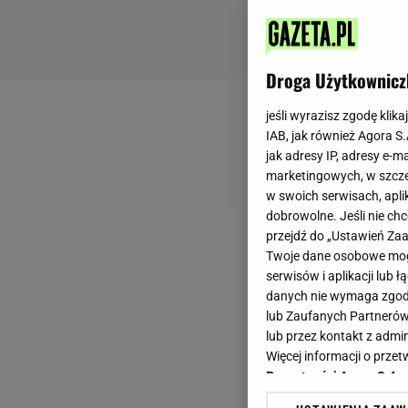
Droga Użytkownicz
jeśli wyrazisz zgodę klika
IAB, jak również Agora S
jak adresy IP, adresy e-m
marketingowych, w szcze
w swoich serwisach, aplik
dobrowolne. Jeśli nie ch
przejdź do „Ustawień Z
Twoje dane osobowe mogą
serwisów i aplikacji lub
danych nie wymaga zgody 
lub Zaufanych Partnerów
lub przez kontakt z admi
Więcej informacji o prz
Prywatności Agora S.A.