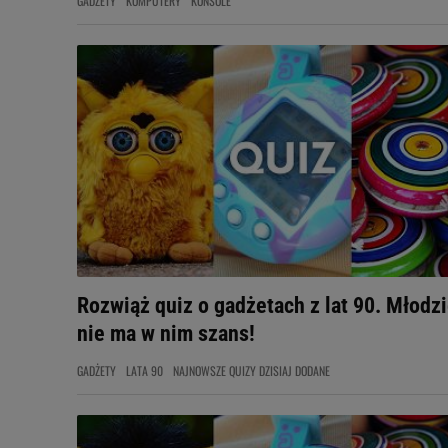
GADŻETY
KOMPUTERY
KONSOLE
Rozwiąż quiz o gadżetach z lat 90. Młodz
nie ma w nim szans!
GADŻETY
LATA 90
NAJNOWSZE QUIZY DZISIAJ DODANE