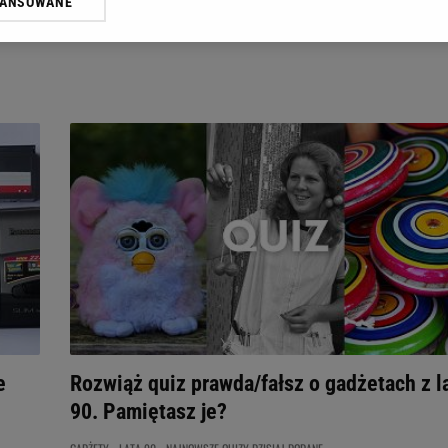
WANSOWANE
żasz też zgodę na zainstalowanie i przechowywanie plików cookie Gazeta.p
gora S.A. na Twoim urządzeniu końcowym. Możesz w każdej chwili zmien
 wywołując narzędzie do zarządzania twoimi preferencjami dot. przetw
ywatności ” w stopce serwisu i przechodząc do „Ustawień Zaawansowan
st także za pomocą ustawień przeglądarki.
rzy i Agora S.A. możemy przetwarzać dane osobowe w następujących cel
 geolokalizacyjnych. Aktywne skanowanie charakterystyki urządzenia do
 na urządzeniu lub dostęp do nich. Spersonalizowane reklamy i treści, p
zanie usług.
Lista Zaufanych Partnerów
e
Rozwiąż quiz prawda/fałsz o gadżetach z l
90. Pamiętasz je?