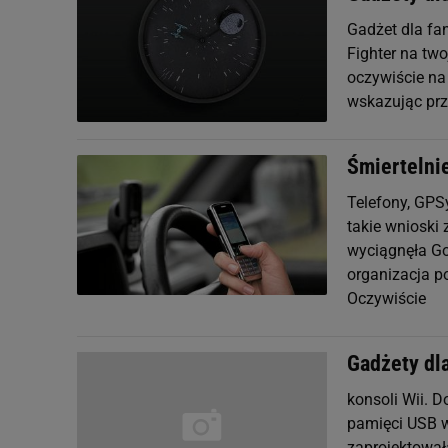
Gadżet dla fa
Fighter na tw
oczywiście na
wskazując prz
Śmiertelni
Telefony, GPS
takie wnioski
wyciągnęła Go
organizacja 
Oczywiście
Gadżety dl
konsoli Wii. D
pamięci USB w
zaprojektował