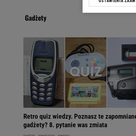
USTAWIENIA ZAA
Klikając „Akceptuję” wyra
Zaufanych Partnerów i A
gadżety
dotyczące plików cookie,
odnośnik „Ustawienia pr
plików cookie możliwa je
My, nasi Zaufani Partne
Użycie dokładnych danych
Przechowywanie informacji
badnie odbiorców i uleps
Retro quiz wiedzy. Poznasz te zapomnian
gadżety? 8. pytanie was zmiata