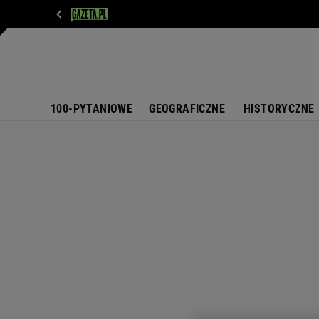
WIADOMOŚCI
NEXT
SPORT
PLOTEK
D
100-PYTANIOWE
GEOGRAFICZNE
HISTORYCZNE