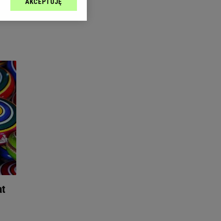
AKCEPTUJĘ
l sp. z o.o., jej
ić swoje preferencje
arzania danych poprzez
ych”. Zmiana ustawień
ach:
 celów identyfikacji.
omiar reklam i treści,
at