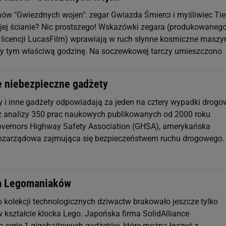
nów "Gwiezdnych wojen": zegar Gwiazda Śmierci i myśliwiec Tie
ojej ścianie? Nic prostszego! Wskazówki zegara (produkowaneg
 licencji LucasFilm) wprawiają w ruch słynne kosmiczne maszy
y tym właściwą godzinę. Na soczewkowej tarczy umieszczono
e niebezpieczne gadżety
y i inne gadżety odpowiadają za jeden na cztery wypadki drogo
 z analizy 350 prac naukowych publikowanych od 2000 roku
vernors Highway Safety Association (GHSA), amerykańska
pozarządowa zajmująca się bezpieczeństwem ruchu drogowego.
a Legomaniaków
o kolekcji technologicznych dziwactw brakowało jeszcze tylko
 kształcie klocka Lego. Japońska firma SolidAlliance
a serię 1 gigabajtowych gadżetów, które można łączyć z