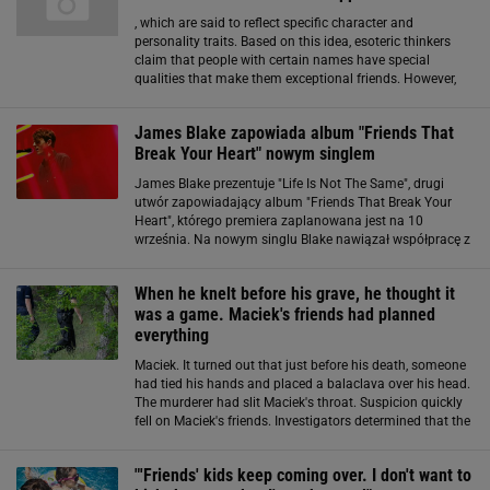
, which are said to reflect specific character and
personality traits. Based on this idea, esoteric thinkers
claim that people with certain names have special
qualities that make them exceptional friends. However,
today, assigning meanings to names as a way to define
personal traits is generally
James Blake zapowiada album "Friends That
Break Your Heart" nowym singlem
James Blake prezentuje "Life Is Not The Same", drugi
utwór zapowiadający album "Friends That Break Your
Heart", którego premiera zaplanowana jest na 10
września. Na nowym singlu Blake nawiązał współpracę z
producenckim duetem Take A Daytrip, który znany jest
m.in. ze współprodukcji "Industry Baby
When he knelt before his grave, he thought it
was a game. Maciek's friends had planned
everything
Maciek. It turned out that just before his death, someone
had tied his hands and placed a balaclava over his head.
The murderer had slit Maciek's throat. Suspicion quickly
fell on Maciek's friends. Investigators determined that the
mastermind behind the murder was Michał P. Why did
the 17-year-old want
"'Friends' kids keep coming over. I don't want to