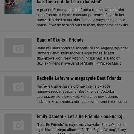
kick them out, but I'm exhausted"
A post on Reddit appeared from a mother who admits
she’s frustrated by the constant presence of kids in her
home. "I’m tired of our kids' friends always being at our
house. If we try to send ours to them, they come back like
boomerangs (...) and in the end, they all eat our snacks
and leave messes
Band of Skulls - Friends
Band of Skulls podczas koncertu w Los Angeles wykonali
utwór "Friend", który możecie kojarzyć ze ścieżki
dźwiękowej do " New Moon ". Posłuchajcie! Band of
Skulls - "Friends" live Band of Skulls | MySpace Music
Videos Podoba Wam się?
Rachelle Lefevre w magazynie Best Friends
Rachelle uśmiecha się promiennie na okładce
najnowszego magazynu "Best Friends". Aktorka
zaangażowała się w akcję, która chce uświadomić
ludziom, że szczenięta nie są przedmiotami i nie można
ich kupić w pierwszym lepszym sklepie na rogu, a gdy się
znudzą porzucić przy drodze...Kotek popiera
Emily Osment - Let`s Be Friends - posłuchaj!
"Let's Be Friends" to najnowszy kawałek Emily Osment z
jej debiutanckiego albumu "All The Rights Wrong", który