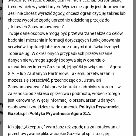
swoich serwisach, aplikacjach i w Internecie lub personalizacji
"Przyjaciele" - którą postacią z serialu jesteś? Rozwiąż quiz i
treści w nich wyświetlanych. Wyrażenie zgody jest dobrowolne.
sprawdź!
Jeśli nie chcesz wyrazić zgody, chcesz ograniczyć jej zakres lub
FRIENDS
PRZYJACIELE
PSYCHOTEST
chcesz wycofać zgodę uprzednio udzieloną przejdź do
„Ustawień Zaawansowanych”.
Twoje dane osobowe mogą być przetwarzane także do celów
badania i mierzenia informacji dotyczących funkcjonowania
serwisów i aplikacji lub łączone z danymi dot. świadczonych
Tobie usług. W określonych przypadkach przetwarzanie
danych nie wymaga zgody i odbywa się w oparciu o
uzasadniony interes Gazeta.pl, jej spółki powiązanej – Agora
S.A. – lub Zaufanych Partnerów. Takiemu przetwarzaniu
możesz się sprzeciwić, przechodząc do „Ustawień
Zaawansowanych” lub przez kontakt z administratorem – w
zależności od zakresu sprzeciwu i podmiotu, wobec którego
jest kierowany. Więcej informacji o przetwarzaniu danych
"Przyjaciele" - którą postacią jesteś ty? Ten psychotest ma 6
osobowych znajdziesz w dokumencie
Polityka Prywatności
wyników!
Gazeta.pl
i
Polityka Prywatności Agora S.A.
FRIENDS
PRZYJACIELE
PSYCHOTEST
Klikając „Akceptuję” wyrażasz też zgodę na zainstalowanie i
przechowywanie plików cookie Gazeta.pl sp. z o.o., jej