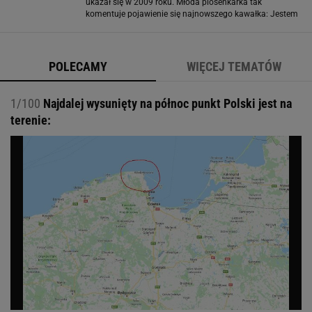
ukazał się w 2009 roku. Młoda piosenkarka tak
komentuje pojawienie się najnowszego kawałka: Jestem
więcej niż podekscytowana faktem pojawienia się
mojego nowego singla "Let's Be Friends
POLECAMY
WIĘCEJ TEMATÓW
1/100
Najdalej wysunięty na północ punkt Polski jest na
terenie: