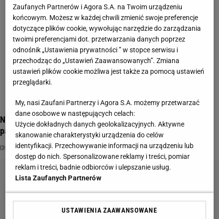
Zaufanych Partnerów i Agora S.A. na Twoim urządzeniu
końcowym. Możesz w każdej chwili zmienić swoje preferencje
dotyczące plików cookie, wywołując narzędzie do zarządzania
twoimi preferencjami dot. przetwarzania danych poprzez
odnośnik „Ustawienia prywatności ” w stopce serwisu i
przechodząc do „Ustawień Zaawansowanych”. Zmiana
ustawień plików cookie możliwa jest także za pomocą ustawień
przeglądarki.
My, nasi Zaufani Partnerzy i Agora S.A. możemy przetwarzać
dane osobowe w następujących celach:
Nie ma osoby, która nie znałaby "Przyjaciół". Jak dobrze
Użycie dokładnych danych geolokalizacyjnych. Aktywne
pamiętacie ten serial?
skanowanie charakterystyki urządzenia do celów
identyfikacji. Przechowywanie informacji na urządzeniu lub
CHANDLER
FRIENDS
MATTHEW PERRY
dostęp do nich. Spersonalizowane reklamy i treści, pomiar
reklam i treści, badnie odbiorców i ulepszanie usług.
Lista Zaufanych Partnerów
USTAWIENIA ZAAWANSOWANE