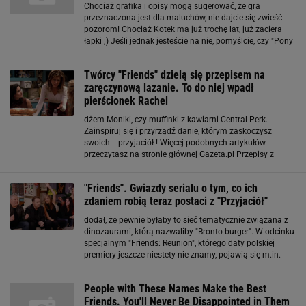
Chociaż grafika i opisy mogą sugerować, że gra
przeznaczona jest dla maluchów, nie dajcie się zwieść
pozorom! Chociaż Kotek ma już trochę lat, już zaciera
łapki ;) Jeśli jednak jesteście na nie, pomyślcie, czy "Pony
Friends 2: Kochane kucyki " nie spodobałyby się
młodszemu rodzeństwu! Z "Pony
Twórcy "Friends" dzielą się przepisem na
zaręczynową lazanie. To do niej wpadł
pierścionek Rachel
dżem Moniki, czy muffinki z kawiarni Central Perk.
Zainspiruj się i przyrządź danie, którym zaskoczysz
swoich... przyjaciół ! Więcej podobnych artykułów
przeczytasz na stronie głównej Gazeta.pl Przepisy z
serialu "Friends". Przyjaciele stali się źródłem kuchennych
inspiracji Pamiętasz dania
"Friends". Gwiazdy serialu o tym, co ich
zdaniem robią teraz postaci z "Przyjaciół"
dodał, że pewnie byłaby to sieć tematycznie związana z
dinozaurami, którą nazwaliby "Bronto-burger". W odcinku
specjalnym "Friends: Reunion", którego daty polskiej
premiery jeszcze niestety nie znamy, pojawią się m.in.
Reese Whiterspoon (serialowa siostra Rachel), Tom
Selleck (grający Richarda
People with These Names Make the Best
Friends. You'll Never Be Disappointed in Them