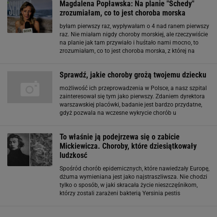
Magdalena Popławska: Na planie "Schedy"
zrozumiałam, co to jest choroba morska
byłam pierwszy raz, wypływałam o 4 nad ranem pierwszy
raz. Nie miałam nigdy choroby morskiej, ale rzeczywiście
na planie jak tam przywiało i huśtało nami mocno, to
zrozumiałam, co to jest choroba morska, z której na
początku się śmiałam. Dowiedziałam się też od
autochtonów, że każdy ma chorobę morską
Sprawdź, jakie choroby grożą twojemu dziecku
możliwość ich przeprowadzenia w Polsce, a nasz szpital
zainteresował się tym jako pierwszy. Zdaniem dyrektora
warszawskiej placówki, badanie jest bardzo przydatne,
gdyż pozwala na wczesne wykrycie chorób u
noworodków, a co za tym idzie, daje większe szanse na
ich wyleczenie. - W ramach badania przesiewowego
To właśnie ją podejrzewa się o zabicie
Mickiewicza. Choroby, które dziesiątkowały
ludzkosć
Spośród chorób epidemicznych, które nawiedzały Europę,
dżuma wymieniana jest jako najstraszliwsza. Nie chodzi
tylko o sposób, w jaki skracała życie nieszczęśnikom,
którzy zostali zarażeni bakterią Yersinia pestis
przenoszoną prawdopodobnie przez pchły. Ta choroba
siała strach swoją wszechobecnością