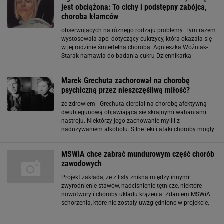
jest obciążona: To cichy i podstępny zabójca,
choroba kłamców
obserwujących na różnego rodzaju problemy. Tym razem
wystosowała apel dotyczący cukrzycy, która okazała się
w jej rodzinie śmiertelną chorobą. Agnieszka Woźniak-
Starak namawia do badania cukru Dziennikarka
zamieściła post na Instagramie dokładnie 14 listopada,
w dniu, w którym obchodzony jest Światowy Dzień
Marek Grechuta zachorował na chorobę
psychiczną przez nieszczęśliwą miłość?
ze zdrowiem - Grechuta cierpiał na chorobę afektywną
dwubiegunową objawiającą się skrajnymi wahaniami
nastroju. Niektórzy jego zachowanie mylili z
nadużywaniem alkoholu. Silne leki i ataki choroby mogły
sprawiać takie wrażenie. Przerywał występ, schodził ze
sceny w połowie piosenki. Wszyscy mu w Krakowie
MSWiA chce zabrać mundurowym część chorób
zawodowych
Projekt zakłada, że z listy znikną między innymi:
zwyrodnienie stawów, nadciśnienie tętnicze, niektóre
nowotwory i choroby układu krążenia. Zdaniem MSWiA
schorzenia, które nie zostały uwzględnione w projekcie,
obecnie w większości zaliczane są do chorób
cywilizacyjnych, a nie zawodowych. W