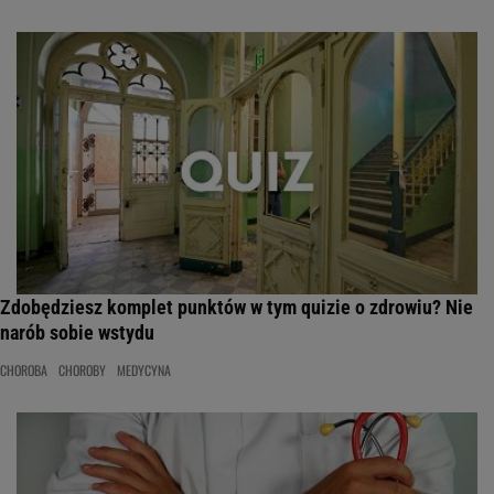
Zdobędziesz komplet punktów w tym quizie o zdrowiu? Nie
narób sobie wstydu
CHOROBA
CHOROBY
MEDYCYNA