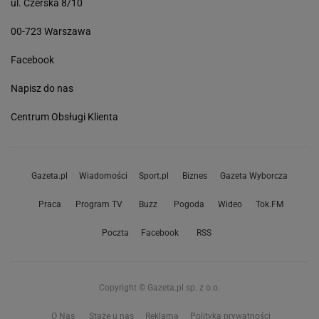
ul. Czerska 8/10
00-723 Warszawa
Facebook
Napisz do nas
Centrum Obsługi Klienta
Gazeta.pl
Wiadomości
Sport.pl
Biznes
Gazeta Wyborcza
Praca
Program TV
Buzz
Pogoda
Wideo
Tok.FM
Poczta
Facebook
RSS
Copyright © Gazeta.pl sp. z o.o.
O Nas
Staże u nas
Reklama
Polityka prywatności