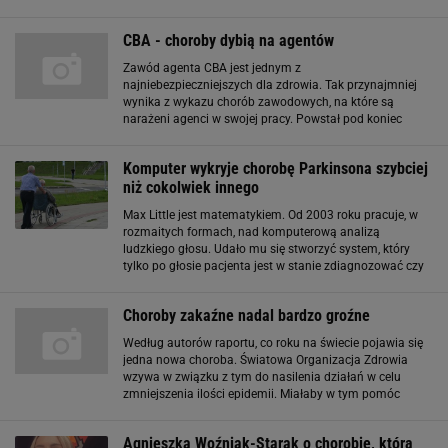
biegłość w przeciągu kilkunastu miesięcy, wcale nie jest
proste dla komputera. Elektronikę
CBA - choroby dybią na agentów
Zawód agenta CBA jest jednym z
najniebezpieczniejszych dla zdrowia. Tak przynajmniej
wynika z wykazu chorób zawodowych, na które są
narażeni agenci w swojej pracy. Powstał pod koniec
rządów Jarosława Kaczyńskiego. Nowy premier Donald
Tusk zwleka jednak z jego podpisaniem. Powód? Choć
Komputer wykryje chorobę Parkinsona szybciej
pozytywnie
niż cokolwiek innego
Max Little jest matematykiem. Od 2003 roku pracuje, w
rozmaitych formach, nad komputerową analizą
ludzkiego głosu. Udało mu się stworzyć system, który
tylko po głosie pacjenta jest w stanie zdiagnozować czy
choruje on na chorobę Parkinsona, czy też nie. Pierwsze
testy wykazały skuteczność
Choroby zakaźne nadal bardzo groźne
Według autorów raportu, co roku na świecie pojawia się
jedna nowa choroba. Światowa Organizacja Zdrowia
wzywa w związku z tym do nasilenia działań w celu
zmniejszenia ilości epidemii. Miałaby w tym pomóc
między innymi szersza wymiana informacji na temat
wirusów, co przyspieszyłoby produkcję
Agnieszka Woźniak-Starak o chorobie, którą