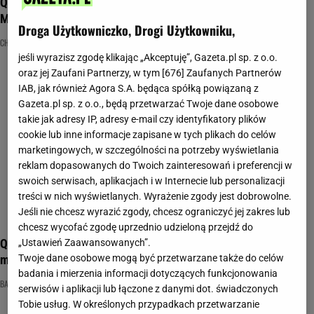
Quiz medyczny. Masz podstawową wiedzę o chorobach?
Musisz mieć 8/10
Droga Użytkowniczko, Drogi Użytkowniku,
CHOROBY
MEDYCYNA
NAJNOWSZE QUIZY DZISIAJ DODANE
jeśli wyrazisz zgodę klikając „Akceptuję”, Gazeta.pl sp. z o.o.
oraz jej Zaufani Partnerzy, w tym [
676
] Zaufanych Partnerów
IAB, jak również Agora S.A. będąca spółką powiązaną z
Gazeta.pl sp. z o.o., będą przetwarzać Twoje dane osobowe
takie jak adresy IP, adresy e-mail czy identyfikatory plików
cookie lub inne informacje zapisane w tych plikach do celów
marketingowych, w szczególności na potrzeby wyświetlania
reklam dopasowanych do Twoich zainteresowań i preferencji w
swoich serwisach, aplikacjach i w Internecie lub personalizacji
treści w nich wyświetlanych. Wyrażenie zgody jest dobrowolne.
Jeśli nie chcesz wyrazić zgody, chcesz ograniczyć jej zakres lub
chcesz wycofać zgodę uprzednio udzieloną przejdź do
Quiz: Znasz domowe sposoby na choroby? Twoja babcia
„Ustawień Zaawansowanych”.
miałaby tu 13/13
Twoje dane osobowe mogą być przetwarzane także do celów
badania i mierzenia informacji dotyczących funkcjonowania
BABCINE PORADY
CHOROBY
NAJNOWSZE QUIZY DZISIAJ DODANE
serwisów i aplikacji lub łączone z danymi dot. świadczonych
Tobie usług. W określonych przypadkach przetwarzanie