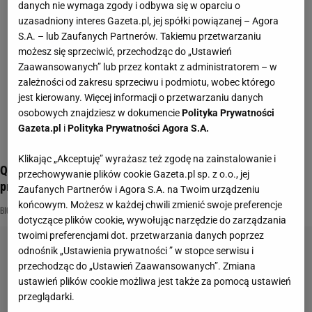
danych nie wymaga zgody i odbywa się w oparciu o
uzasadniony interes Gazeta.pl, jej spółki powiązanej – Agora
S.A. – lub Zaufanych Partnerów. Takiemu przetwarzaniu
możesz się sprzeciwić, przechodząc do „Ustawień
Zaawansowanych” lub przez kontakt z administratorem – w
zależności od zakresu sprzeciwu i podmiotu, wobec którego
jest kierowany. Więcej informacji o przetwarzaniu danych
osobowych znajdziesz w dokumencie
Polityka Prywatności
Gazeta.pl
i
Polityka Prywatności Agora S.A.
Klikając „Akceptuję” wyrażasz też zgodę na zainstalowanie i
Quiz wiedzy o człowieku. Każdy z was powinien mieć
przechowywanie plików cookie Gazeta.pl sp. z o.o., jej
przynajmniej 8/10
Zaufanych Partnerów i Agora S.A. na Twoim urządzeniu
końcowym. Możesz w każdej chwili zmienić swoje preferencje
BIOLOGIA
CHOROBY
CZŁOWIEK
dotyczące plików cookie, wywołując narzędzie do zarządzania
twoimi preferencjami dot. przetwarzania danych poprzez
odnośnik „Ustawienia prywatności ” w stopce serwisu i
przechodząc do „Ustawień Zaawansowanych”. Zmiana
ustawień plików cookie możliwa jest także za pomocą ustawień
przeglądarki.