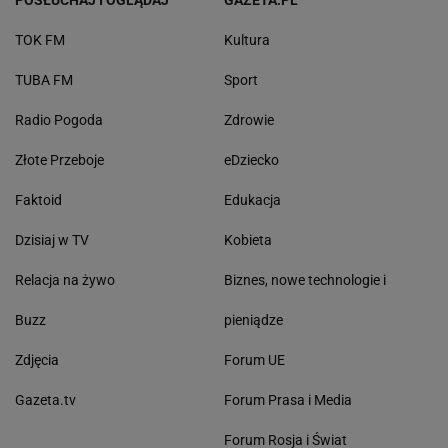
POSŁUCHAJ I OGLĄDAJ
GAZETA.PL
TOK FM
Kultura
TUBA FM
Sport
Radio Pogoda
Zdrowie
Złote Przeboje
eDziecko
Faktoid
Edukacja
Dzisiaj w TV
Kobieta
Relacja na żywo
Biznes, nowe technologie i
Buzz
pieniądze
Zdjęcia
Forum UE
Gazeta.tv
Forum Prasa i Media
Forum Rosja i Świat