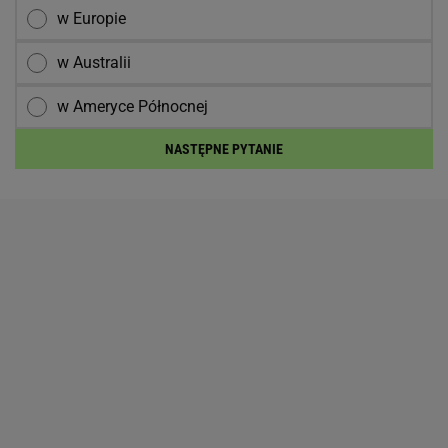
w Europie
w Australii
w Ameryce Północnej
NASTĘPNE PYTANIE