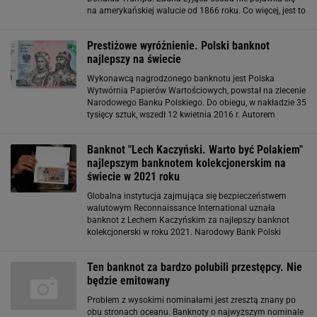
na amerykańskiej walucie od 1866 roku. Co więcej, jest to
niezgodne z amerykańskim prawem, ale to nie
powstrzymuje polityków, by wywierać presję
Prestiżowe wyróżnienie. Polski banknot
najlepszy na świecie
Wykonawcą nagrodzonego banknotu jest Polska
Wytwórnia Papierów Wartościowych, powstał na zlecenie
Narodowego Banku Polskiego. Do obiegu, w nakładzie 35
tysięcy sztuk, wszedł 12 kwietnia 2016 r. Autorem
projektu jest Krystian Michalczuk, artysta-grafik z Polskiej
Wytwórni Papierów Wartościowych
Banknot "Lech Kaczyński. Warto być Polakiem"
najlepszym banknotem kolekcjonerskim na
świecie w 2021 roku
Globalna instytucja zajmująca się bezpieczeństwem
walutowym Reconnaissance International uznała
banknot z Lechem Kaczyńskim za najlepszy banknot
kolekcjonerski w roku 2021. Narodowy Bank Polski
poinformował, że banknot "Lech Kaczyński. Warto być
Polakiem" został nagrodzony przez międzynarodowych
Ten banknot za bardzo polubili przestępcy. Nie
będzie emitowany
Problem z wysokimi nominałami jest zresztą znany po
obu stronach oceanu. Banknoty o najwyższym nominale