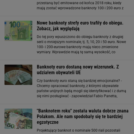
przestaną być emitowane od końca 2018 roku, kiedy
mają zostać wprowadzone banknoty 100 i 200 euro z
serii "Europa". Pięćsetki nie zostaną jednak całkowicie
wycofane z obiegu. „Banknoty 500 euro
Nowe banknoty strefy euro trafiły do obiegu.
Zobacz, jak wyglądają
Do tej pory wpuszczono do obiegu banknoty z drugiej
serii o mniejszym nominale, tj. 5, 10, 20 i 50 euro. Nowe
100- i 200-eurowe banknoty mają nieco zmienione
wymiary. Wprawdzie mają tę samą wysokość, co
pięćdziesiątki, ale zgodnie z wcześniej obraną zasadą "im
większy nominał, tym szerszy banknot
Banknoty euro dostaną nowy wizerunek. Z
udziałem obywateli UE
Czy banknoty euro staną się bardziej emocjonalne? -
Chcemy opracować banknoty, z którymi obywatele
państw unijnych będą mogli się identyfikować i z dumą
się nimi posługiwać - zapowiedział Fabio Panetta,
członek zarządu Europejskiego Banku Centralnego.
Więcej wiadomości z gospodarki na stronie
"Banknotem roku" została waluta dobrze znana
Polakom. Ale nam spodobały się te bardziej
egzotyczne
Projektujący banknot o nominale 500 riali pozostali