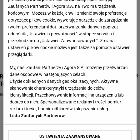
Zaufanych Partnerów i Agora S.A. na Twoim urządzeniu
końcowym. Możesz w każdej chwili zmienić swoje preferencje
dotyczące plików cookie, wywołując narzędzie do zarządzania
twoimi preferencjami dot. przetwarzania danych poprzez
odnośnik „Ustawienia prywatności ” w stopce serwisu i
przechodząc do „Ustawień Zaawansowanych”. Zmiana
ustawień plików cookie możliwa jest także za pomocą ustawień
przeglądarki.
My, nasi Zaufani Partnerzy i Agora S.A. możemy przetwarzać
dane osobowe w następujących celach:
Rozpoznasz banknoty z naszego dzieciństwa bez nominałów?
Użycie dokładnych danych geolokalizacyjnych. Aktywne
To podchwytliwy QUIZ
skanowanie charakterystyki urządzenia do celów
BANKNOT
BANKNOTY
EKONOMIA
identyfikacji. Przechowywanie informacji na urządzeniu lub
dostęp do nich. Spersonalizowane reklamy i treści, pomiar
reklam i treści, badnie odbiorców i ulepszanie usług.
Lista Zaufanych Partnerów
USTAWIENIA ZAAWANSOWANE