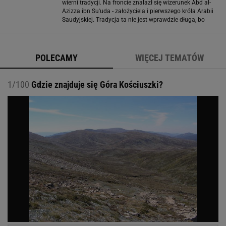
wierni tradycji. Na froncie znalazł się wizerunek Abd al-
Azizza ibn Su'uda - założyciela i pierwszego króla Arabii
Saudyjskiej. Tradycja ta nie jest wprawdzie długa, bo
powstanie Królestwa Arabii Saudyjskiej ogłoszono w
1932 roku. Za królem widać
POLECAMY
WIĘCEJ TEMATÓW
1/100
Gdzie znajduje się Góra Kościuszki?