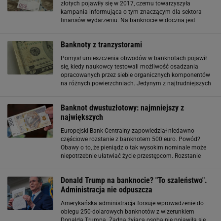
złotych pojawiły się w 2017, czemu towarzyszyła
kampania informująca o tym znaczącym dla sektora
finansów wydarzeniu. Na banknocie widoczna jest
podobizna króla Jana III Sobieskiego, dzięki czemu trafił
on do serii "Władcy polski". Jak wygląda
Banknoty z tranzystorami
Pomysł umieszczenia obwodów w banknotach pojawił
się, kiedy naukowcy testowali możliwość osadzania
opracowanych przez siebie organicznych komponentów
na różnych powierzchniach. Jedynym z najtrudniejszych
materiałów jest papier, bo jest szorstki i osadzenie na nim
elementów mikroelektronicznych
Banknot dwustuzłotowy: najmniejszy z
największych
Europejski Bank Centralny zapowiedział niedawno
częściowe rozstanie z banknotem 500 euro. Powód?
Obawy o to, że pieniądz o tak wysokim nominale może
niepotrzebnie ułatwiać życie przestępcom. Rozstanie
będzie tylko częściowe, bo EBC przestanie emitować te
banknoty, ale pieniądze już wprowadzone
Donald Trump na banknocie? "To szaleństwo".
Administracja nie odpuszcza
Amerykańska administracja forsuje wprowadzenie do
obiegu 250-dolarowych banknotów z wizerunkiem
Donalda Trumpa. Żadna żyjąca osoba nie pojawiła się