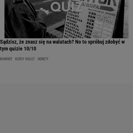
Sądzisz, że znasz się na walutach? No to spróbuj zdobyć w
tym quizie 10/10
BANKNOT
KURSY WALUT
MONETY