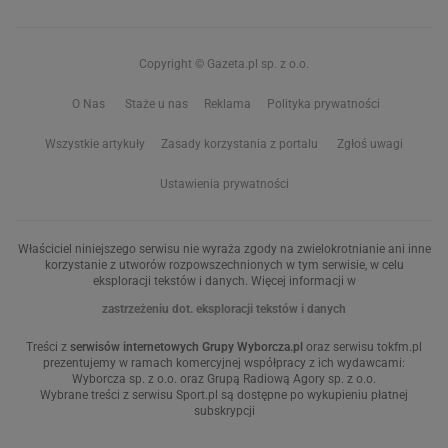
Copyright © Gazeta.pl sp. z o.o.
O Nas
Staże u nas
Reklama
Polityka prywatności
Wszystkie artykuły
Zasady korzystania z portalu
Zgłoś uwagi
Ustawienia prywatności
Właściciel niniejszego serwisu nie wyraża zgody na zwielokrotnianie ani inne
korzystanie z utworów rozpowszechnionych w tym serwisie, w celu
eksploracji tekstów i danych. Więcej informacji w
zastrzeżeniu dot. eksploracji tekstów i danych
Treści z
serwisów internetowych Grupy Wyborcza.pl
oraz serwisu tokfm.pl
prezentujemy w ramach komercyjnej współpracy z ich wydawcami:
Wyborcza sp. z o.o. oraz Grupą Radiową Agory sp. z o.o.
Wybrane treści z serwisu Sport.pl są dostępne po wykupieniu płatnej
subskrypcji