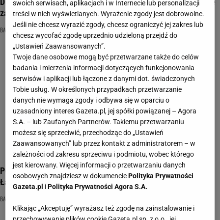
Diabelsko trudny quiz wiedzy ogólnej. Myślisz, że nic cię nie
swoich serwisach, aplikacjach i w Internecie lub personalizacji
zaskoczy?
treści w nich wyświetlanych. Wyrażenie zgody jest dobrowolne.
Jeśli nie chcesz wyrazić zgody, chcesz ograniczyć jej zakres lub
BAJKI DLA DZIECI
BANKNOT
NAJNOWSZE QUIZY DZISIAJ DODANE
chcesz wycofać zgodę uprzednio udzieloną przejdź do
„Ustawień Zaawansowanych”.
Twoje dane osobowe mogą być przetwarzane także do celów
badania i mierzenia informacji dotyczących funkcjonowania
serwisów i aplikacji lub łączone z danymi dot. świadczonych
Tobie usług. W określonych przypadkach przetwarzanie
danych nie wymaga zgody i odbywa się w oparciu o
uzasadniony interes Gazeta.pl, jej spółki powiązanej – Agora
S.A. – lub Zaufanych Partnerów. Takiemu przetwarzaniu
możesz się sprzeciwić, przechodząc do „Ustawień
Zaawansowanych” lub przez kontakt z administratorem – w
zależności od zakresu sprzeciwu i podmiotu, wobec którego
jest kierowany. Więcej informacji o przetwarzaniu danych
Poznasz banknoty z naszego dzieciństwa bez nominałów?
osobowych znajdziesz w dokumencie
Polityka Prywatności
Łatwo nie będzie
Gazeta.pl
i
Polityka Prywatności Agora S.A.
BANKNOT
EKONOMIA
NAJNOWSZE QUIZY DZISIAJ DODANE
Klikając „Akceptuję” wyrażasz też zgodę na zainstalowanie i
przechowywanie plików cookie Gazeta.pl sp. z o.o., jej