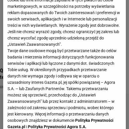
cookie lub inne informacje zapisane w tych plikach do celów
marketingowych, w szczególności na potrzeby wyświetlania
reklam dopasowanych do Twoich zainteresowań i preferencji w
swoich serwisach, aplikacjach i w Internecie lub personalizacji
treści w nich wyświetlanych. Wyrażenie zgody jest dobrowolne.
Jeśli nie chcesz wyrazić zgody, chcesz ograniczyć jej zakres lub
chcesz wycofać zgodę uprzednio udzieloną przejdź do
„Ustawień Zaawansowanych”.
Twoje dane osobowe mogą być przetwarzane także do celów
badania i mierzenia informacji dotyczących funkcjonowania
serwisów i aplikacji lub łączone z danymi dot. świadczonych
Quiz muzyczny dla fanów animacji! Rozpoznasz bajkę po
Tobie usług. W określonych przypadkach przetwarzanie
danych nie wymaga zgody i odbywa się w oparciu o
tekście piosenki?
uzasadniony interes Gazeta.pl, jej spółki powiązanej – Agora
ANIMACJE
BAJKI DLA DZIECI
DISNEY
S.A. – lub Zaufanych Partnerów. Takiemu przetwarzaniu
możesz się sprzeciwić, przechodząc do „Ustawień
Zaawansowanych” lub przez kontakt z administratorem – w
zależności od zakresu sprzeciwu i podmiotu, wobec którego
jest kierowany. Więcej informacji o przetwarzaniu danych
osobowych znajdziesz w dokumencie
Polityka Prywatności
Gazeta.pl
i
Polityka Prywatności Agora S.A.