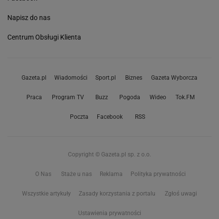
Napisz do nas
Centrum Obsługi Klienta
Gazeta.pl
Wiadomości
Sport.pl
Biznes
Gazeta Wyborcza
Praca
Program TV
Buzz
Pogoda
Wideo
Tok.FM
Poczta
Facebook
RSS
Copyright © Gazeta.pl sp. z o.o.
O Nas
Staże u nas
Reklama
Polityka prywatności
Wszystkie artykuły
Zasady korzystania z portalu
Zgłoś uwagi
Ustawienia prywatności