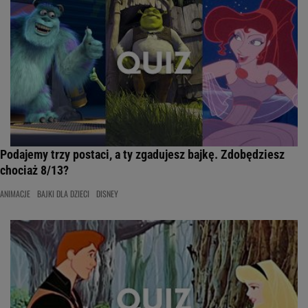
Podajemy trzy postaci, a ty zgadujesz bajkę. Zdobędziesz
chociaż 8/13?
ANIMACJE
BAJKI DLA DZIECI
DISNEY