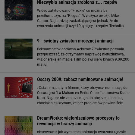
Niezwykła animacja zrobiona z... rzepów
Wideo zatytułowano "Freckle" co można by
przetłumaczyć na "Piegus". Wyreżyserował je Mike
Cantor. Najbardziej zaskakujące jest jednak, że do
tworzenia animacji użył 19 tysięcy... rzepów. Technika
użyta do stworzenia nagrania przypomina staromodną
animację poklatkową z wymyślnymi sztuczkami. Tysiące
9 - świetny zwiastun mrocznej animacji
Bekmambetov dorówna Ackerowi? Zwiastun pozwala
przypuszczać, że otrzymamy naprawdę nietuzinkową,
wizjonerską animację: Film pojawi się w kinach 9.09.200
mallui
Oscary 2009: zobacz nominowane animacje!
. Ostatnim, piątym filmem, który otrzymał nominację do
Oscara jest "La Maison en Petits Cubes" autorstwa Kunio
Kato. Nigdzie nie znalazłem go do obejrzenia on-line,
chociaż nie ukrywam, że bez problemów powinniście
dotrzeć do tej japońskiej animacji. Czekam na Wasze
typy: która animacja najbardziej
DreamWorks: wielordzeniowe procesory to
rewolucja w branży animacji
obserwował, jak wymierała animacja tworzona ręcznie,