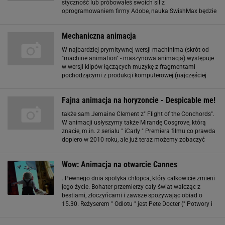
styczność lub próbowałeś swoich sił z
oprogramowaniem firmy Adobe, nauka SwishMax będzie
znacznie łatwiejsza. Nie musisz znać języka ActionScript,
aby tworzyć ciekawe animacje. Dzięki licznym kreatorom
Mechaniczna animacja
W najbardziej prymitywnej wersji machinima (skrót od
"machine animation" - maszynowa animacja) występuje
w wersji klipów łączących muzykę z fragmentami
pochodzącymi z produkcji komputerowej (najczęściej
spotykane). Jednak największe uznanie zyskuje odmiana
machinimy w której postaci danej gry
Fajna animacja na horyzoncie - Despicable me!
także sam Jemaine Clement z" Flight of the Conchords".
W animacji usłyszymy także Mirandę Cosgrove, którą
znacie, m.in. z serialu " iCarly " Premiera filmu co prawda
dopiero w 2010 roku, ale już teraz możemy zobaczyć
obszerny fragment animacji: Despicable me - zwiastun
Jak Wam się podoba? Kotek upolował
Wow: Animacja na otwarcie Cannes
. Pewnego dnia spotyka chłopca, który całkowicie zmieni
jego życie. Bohater przemierzy cały świat walcząc z
bestiami, złoczyńcami i zawsze spożywając obiad o
15.30. Reżyserem " Odlotu " jest Pete Docter (" Potwory i
spółka "). Będzie to pierwsza animacja w historii, która
otwiera festiwal w Cannes