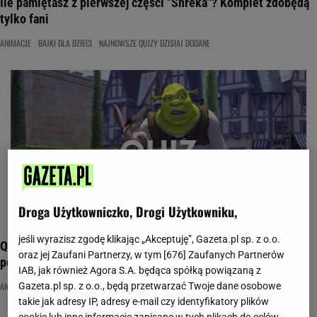
Ile pamiętasz z pierwszej części "Shreka"? Komplet zdobędą
tylko fani
ANIMACJE
BAJKI DLA DZIECI
NAJNOWSZE QUIZY DZISIAJ DODANE
Droga Użytkowniczko, Drogi Użytkowniku,
jeśli wyrazisz zgodę klikając „Akceptuję”, Gazeta.pl sp. z o.o.
Quiz dla prawdziwych fanów "Shreka". Dopasujesz cytat do
oraz jej Zaufani Partnerzy, w tym [
676
] Zaufanych Partnerów
postaci?
IAB, jak również Agora S.A. będąca spółką powiązaną z
ANIMACJE
BAJKI DLA DZIECI
KULTOWE CYTATY
Gazeta.pl sp. z o.o., będą przetwarzać Twoje dane osobowe
takie jak adresy IP, adresy e-mail czy identyfikatory plików