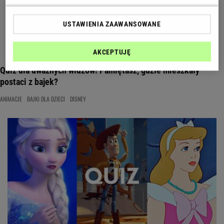
USTAWIENIA ZAAWANSOWANE
AKCEPTUJĘ
Quiz dla uważnych widzów! Pamiętasz, gdzie mieszkały
postaci z bajek?
ANIMACJE
BAJKI DLA DZIECI
DISNEY