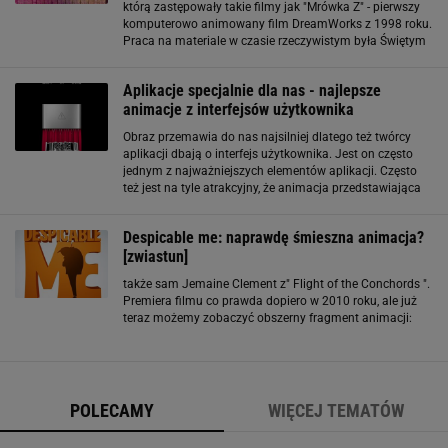
którą zastępowały takie filmy jak "Mrówka Z" - pierwszy
komputerowo animowany film DreamWorks z 1998 roku.
Praca na materiale w czasie rzeczywistym była Świętym
Graalem branży animacji, wyjaśnił Katzenberg. Dawniej
animator pracował na obrazach w niskiej
Aplikacje specjalnie dla nas - najlepsze
animacje z interfejsów użytkownika
Obraz przemawia do nas najsilniej dlatego też twórcy
aplikacji dbają o interfejs użytkownika. Jest on często
jednym z najważniejszych elementów aplikacji. Często
też jest na tyle atrakcyjny, że animacja przedstawiająca
jego działanie to świetny materiał promocyjny. Oto
przegląd najlepszych animacji
Despicable me: naprawdę śmieszna animacja?
[zwiastun]
także sam Jemaine Clement z" Flight of the Conchords ".
Premiera filmu co prawda dopiero w 2010 roku, ale już
teraz możemy zobaczyć obszerny fragment animacji:
POLECAMY
WIĘCEJ TEMATÓW