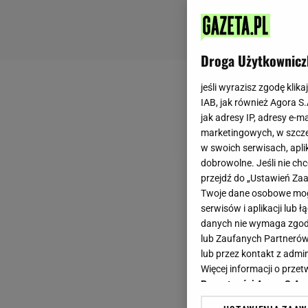
Droga Użytkownicz
jeśli wyrazisz zgodę klika
IAB, jak również Agora S
jak adresy IP, adresy e-m
marketingowych, w szcze
w swoich serwisach, aplik
dobrowolne. Jeśli nie ch
przejdź do „Ustawień Z
Twoje dane osobowe mogą
serwisów i aplikacji lub
danych nie wymaga zgody 
lub Zaufanych Partnerów
lub przez kontakt z admi
Więcej informacji o prz
Prywatności Agora S.A.