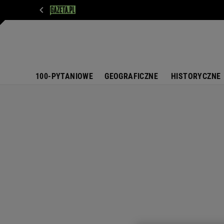
WIADOMOŚCI
NEXT
SPORT
PLOTEK
D
100-PYTANIOWE
GEOGRAFICZNE
HISTORYCZNE