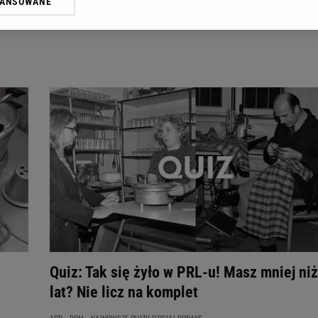
WANSOWANE
żasz też zgodę na zainstalowanie i przechowywanie plików cookie Gazeta.p
gora S.A. na Twoim urządzeniu końcowym. Możesz w każdej chwili zmien
 wywołując narzędzie do zarządzania twoimi preferencjami dot. przetw
ywatności ” w stopce serwisu i przechodząc do „Ustawień Zaawansowan
st także za pomocą ustawień przeglądarki.
rzy i Agora S.A. możemy przetwarzać dane osobowe w następujących cel
 geolokalizacyjnych. Aktywne skanowanie charakterystyki urządzenia do
 na urządzeniu lub dostęp do nich. Spersonalizowane reklamy i treści, p
zanie usług.
Lista Zaufanych Partnerów
Quiz: Tak się żyło w PRL-u! Masz mniej niż
lat? Nie licz na komplet