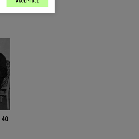
AKCEPTUJĘ
l sp. z o.o., jej
ić swoje preferencje
arzania danych poprzez
ych”. Zmiana ustawień
ach:
 celów identyfikacji.
omiar reklam i treści,
 40