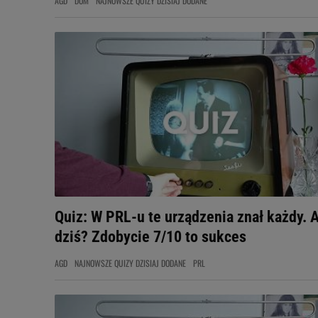
AGD
DOM
NAJNOWSZE QUIZY DZISIAJ DODANE
Quiz: W PRL-u te urządzenia znał każdy. 
dziś? Zdobycie 7/10 to sukces
AGD
NAJNOWSZE QUIZY DZISIAJ DODANE
PRL