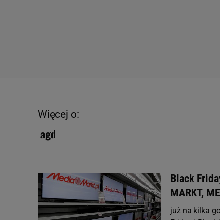
Więcej o:
agd
Black Frid
MARKT, ME
już na kilka g