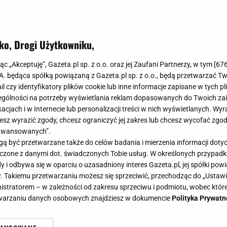
ko, Drogi Użytkowniku,
jąc „Akceptuję”, Gazeta.pl sp. z o.o. oraz jej Zaufani Partnerzy, w tym [
67
.A. będąca spółką powiązaną z Gazeta.pl sp. z o.o., będą przetwarzać T
ail czy identyfikatory plików cookie lub inne informacje zapisane w tych p
gólności na potrzeby wyświetlania reklam dopasowanych do Twoich zain
acjach i w Internecie lub personalizacji treści w nich wyświetlanych. Wyr
cesz wyrazić zgody, chcesz ograniczyć jej zakres lub chcesz wycofać zgo
aawansowanych”.
 być przetwarzane także do celów badania i mierzenia informacji dot
 łączone z danymi dot. świadczonych Tobie usług. W określonych przypad
i odbywa się w oparciu o uzasadniony interes Gazeta.pl, jej spółki powi
. Takiemu przetwarzaniu możesz się sprzeciwić, przechodząc do „Ust
nistratorem – w zależności od zakresu sprzeciwu i podmiotu, wobec które
etwarzaniu danych osobowych znajdziesz w dokumencie
Polityka Prywatn