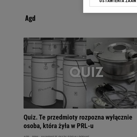
USTAWIENIA ZAA
Klikając „Akceptuję” wyra
Zaufanych Partnerów i A
agd
dotyczące plików cookie,
odnośnik „Ustawienia pr
plików cookie możliwa je
My, nasi Zaufani Partne
Użycie dokładnych danych
Przechowywanie informacji
badnie odbiorców i uleps
Quiz. Te przedmioty rozpozna wyłącznie
osoba, która żyła w PRL-u