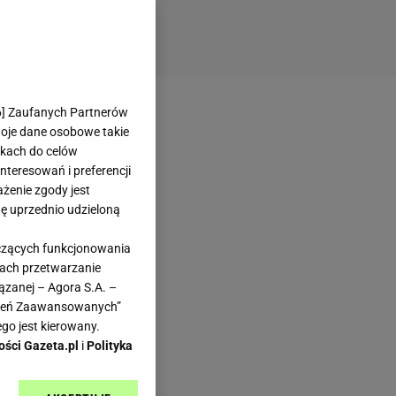
6
] Zaufanych Partnerów
woje dane osobowe takie
likach do celów
teresowań i preferencji
ażenie zgody jest
dę uprzednio udzieloną
yczących funkcjonowania
kach przetwarzanie
ązanej – Agora S.A. –
awień Zaawansowanych”
go jest kierowany.
ości Gazeta.pl
i
Polityka