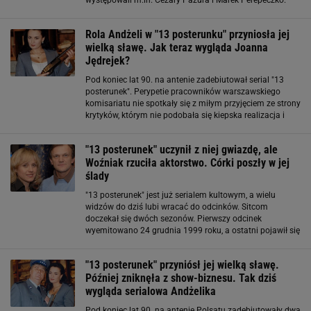
Okazuje się, że drugi z nich nie przepadał za rolą
komendanta Władysława Słoika, którego znakiem
Rola Andżeli w "13 posterunku" przyniosła jej
wielką sławę. Jak teraz wygląda Joanna
Jędrejek?
Pod koniec lat 90. na antenie zadebiutował serial "13
posterunek". Perypetie pracowników warszawskiego
komisariatu nie spotkały się z miłym przyjęciem ze strony
krytyków, którym nie podobała się kiepska realizacja i
proste poczucie humoru. Zupełnie inaczej produkcja
została odebrana przez widzów
"13 posterunek" uczynił z niej gwiazdę, ale
Woźniak rzuciła aktorstwo. Córki poszły w jej
ślady
"13 posterunek" jest już serialem kultowym, a wielu
widzów do dziś lubi wracać do odcinków. Sitcom
doczekał się dwóch sezonów. Pierwszy odcinek
wyemitowano 24 grudnia 1999 roku, a ostatni pojawił się
na antenie 1 grudnia 1998. Akcja, jak nazwa wskazuje,
działa się na posterunku na peryferiach
"13 posterunek" przyniósł jej wielką sławę.
Później zniknęła z show-biznesu. Tak dziś
wygląda serialowa Andżelika
Pod koniec lat 90. na antenie Polsatu zadebiutowały dwa