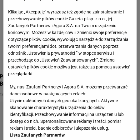
Klikając „Akceptuję” wyrażasz też zgodę na zainstalowanie i
przechowywanie plików cookie Gazeta.pl sp. z o.o., jej
Zaufanych Partnerów i Agora S.A. na Twoim urządzeniu
końcowym. Możesz w każdej chwili zmienić swoje preferencje
dotyczące plików cookie, wywołując narzędzie do zarządzania
twoimi preferencjami dot. przetwarzania danych poprzez
odnośnik „Ustawienia prywatności ” w stopce serwisu i
przechodząc do „Ustawień Zaawansowanych”. Zmiana
ustawień plików cookie możliwa jest także za pomocą ustawień
przeglądarki.
Pamiętasz "13 posterunek"? Przekonajmy się, jak dokładnie.
Będzie 10/10?
My, nasi Zaufani Partnerzy i Agora S.A. możemy przetwarzać
dane osobowe w następujących celach:
13 POSTERUNEK
NAJNOWSZE QUIZY DZISIAJ DODANE
QUIZ WIEDZY
Użycie dokładnych danych geolokalizacyjnych. Aktywne
skanowanie charakterystyki urządzenia do celów
identyfikacji. Przechowywanie informacji na urządzeniu lub
dostęp do nich. Spersonalizowane reklamy i treści, pomiar
reklam i treści, badnie odbiorców i ulepszanie usług.
Lista Zaufanych Partnerów