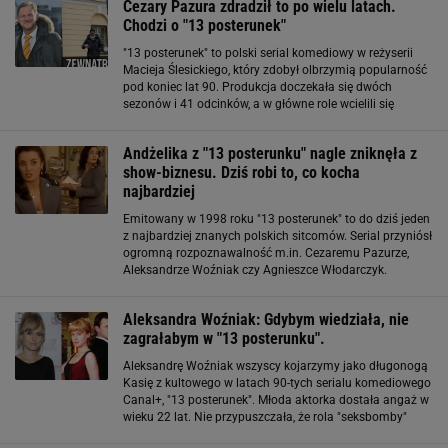
Cezary Pazura zdradził to po wielu latach.
Chodzi o "13 posterunek"
"13 posterunek" to polski serial komediowy w reżyserii
Macieja Ślesickiego, który zdobył olbrzymią popularność
pod koniec lat 90. Produkcja doczekała się dwóch
sezonów i 41 odcinków, a w główne role wcielili się
Cezary Pazura i Marek Perepeczko. Po latach od
premiery Pazura postanowił odsłonić
Andżelika z "13 posterunku" nagle zniknęła z
show-biznesu. Dziś robi to, co kocha
najbardziej
Emitowany w 1998 roku "13 posterunek" to do dziś jeden
z najbardziej znanych polskich sitcomów. Serial przyniósł
ogromną rozpoznawalność m.in. Cezaremu Pazurze,
Aleksandrze Woźniak czy Agnieszce Włodarczyk.
Produkcja cieszyła się na tyle dużym zainteresowaniem,
że w 1999 roku rozpoczęto prace
Aleksandra Woźniak: Gdybym wiedziała, nie
zagrałabym w "13 posterunku".
Aleksandrę Woźniak wszyscy kojarzymy jako długonogą
Kasię z kultowego w latach 90-tych serialu komediowego
Canal+, "13 posterunek". Młoda aktorka dostała angaż w
wieku 22 lat. Nie przypuszczała, że rola "seksbomby"
szybko stanie się dla niej przekleństwem. Gdybym