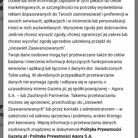
Pamiętasz "13 posterunek"? Przekonajmy się, jak dokładnie.
cookie lub inne informacje zapisane w tych plikach do celów
Będzie 10/10?
marketingowych, w szczególności na potrzeby wyświetlania
reklam dopasowanych do Twoich zainteresowań i preferencji w
13 POSTERUNEK
NAJNOWSZE QUIZY DZISIAJ DODANE
POLSKIE SERIALE
swoich serwisach, aplikacjach i w Internecie lub personalizacji
treści w nich wyświetlanych. Wyrażenie zgody jest dobrowolne.
Jeśli nie chcesz wyrazić zgody, chcesz ograniczyć jej zakres lub
chcesz wycofać zgodę uprzednio udzieloną przejdź do
„Ustawień Zaawansowanych”.
Twoje dane osobowe mogą być przetwarzane także do celów
badania i mierzenia informacji dotyczących funkcjonowania
serwisów i aplikacji lub łączone z danymi dot. świadczonych
Tobie usług. W określonych przypadkach przetwarzanie
danych nie wymaga zgody i odbywa się w oparciu o
uzasadniony interes Gazeta.pl, jej spółki powiązanej – Agora
S.A. – lub Zaufanych Partnerów. Takiemu przetwarzaniu
możesz się sprzeciwić, przechodząc do „Ustawień
Psychotest. Którym Cezarym Pazurą dziś jesteś? Koniecznie
Zaawansowanych” lub przez kontakt z administratorem – w
sprawdź!
zależności od zakresu sprzeciwu i podmiotu, wobec którego
jest kierowany. Więcej informacji o przetwarzaniu danych
13 POSTERUNEK
CEZARY PAZURA
CHŁOPAKI NIE PŁACZĄ
osobowych znajdziesz w dokumencie
Polityka Prywatności
Gazeta.pl
i
Polityka Prywatności Agora S.A.