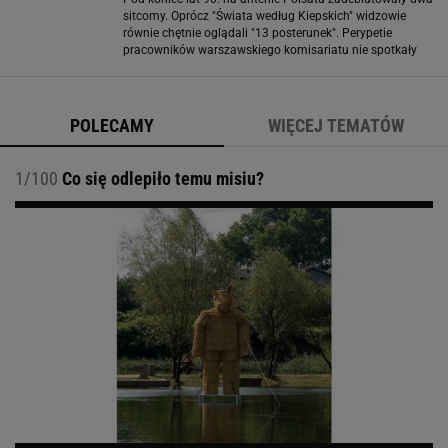
sitcomy. Oprócz "Świata według Kiepskich" widzowie
równie chętnie oglądali "13 posterunek". Perypetie
pracowników warszawskiego komisariatu nie spotkały
się z miłym przyjęciem ze strony krytyków, którym nie
podobała się kiepska realizacja
POLECAMY
WIĘCEJ TEMATÓW
1/100
Co się odlepiło temu misiu?