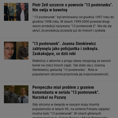
wiedziała, co się wydarzy później
Piotr Zelt szczerze o powrocie "13 posterunku".
Nie owija w bawełnę
" 13 posterunek " był emitowany od grudnia 1997 roku do
grudnia 1998 roku. W latach 1999-2000 powstał drugi
sezon produkcji nazywany "13 posterunek 2". Nie da się
ukryć, że produkcja przeszła już do historii i zyskała
miano kultowej. Ostatnio pojawiły się nawet doniesienia
o możliwej reaktywacji
"13 posterunek". Joanna Sienkiewicz
zabłysnęła jako policjantka i zniknęła.
Zaskakujące, co dziś robi
Niektórzy z aktorów u progu sławy rezygnują ze swoich
karier na rzecz innych zajęć. Tak stało się z Joanną
Sienkiewicz, gwiazdą "13 posterunku". Rola w
popularnym sitcomie przyniosła jej rozpoznawalność,
jednak dziś zajmuje się zupełnie czymś innym. "13
posterunek". Joanna Sienkiewicz zniknęła
Perepeczko miał problem z graniem
komendanta w serialu "13 posterunek".
Narzekał na Pazurę
Gdy sitcomy w święciły w naszym kraju triumfy
popularności w latach 90., na antenie Polsatu oglądać
można było "13 posterunek". W rolach głównych
występowali m.in. Cezary Pazura i Marek Perepeczko.