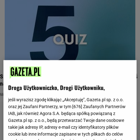
Szybka Piątka. Pokonasz średniaków i udowodnisz, że jesteś
najlepszy?
Droga Użytkowniczko, Drogi Użytkowniku,
NAJNOWSZE QUIZY DZISIAJ DODANE
QUIZ WIEDZY OGÓLNEJ
ROZRYWKA
jeśli wyrazisz zgodę klikając „Akceptuję”, Gazeta.pl sp. z o.o.
oraz jej Zaufani Partnerzy, w tym [
676
] Zaufanych Partnerów
IAB, jak również Agora S.A. będąca spółką powiązaną z
Gazeta.pl sp. z o.o., będą przetwarzać Twoje dane osobowe
takie jak adresy IP, adresy e-mail czy identyfikatory plików
cookie lub inne informacje zapisane w tych plikach do celów