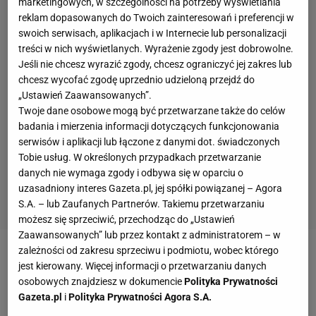
marketingowych, w szczególności na potrzeby wyświetlania
reklam dopasowanych do Twoich zainteresowań i preferencji w
swoich serwisach, aplikacjach i w Internecie lub personalizacji
treści w nich wyświetlanych. Wyrażenie zgody jest dobrowolne.
Jeśli nie chcesz wyrazić zgody, chcesz ograniczyć jej zakres lub
chcesz wycofać zgodę uprzednio udzieloną przejdź do
„Ustawień Zaawansowanych”.
Twoje dane osobowe mogą być przetwarzane także do celów
badania i mierzenia informacji dotyczących funkcjonowania
serwisów i aplikacji lub łączone z danymi dot. świadczonych
Tobie usług. W określonych przypadkach przetwarzanie
danych nie wymaga zgody i odbywa się w oparciu o
uzasadniony interes Gazeta.pl, jej spółki powiązanej – Agora
S.A. – lub Zaufanych Partnerów. Takiemu przetwarzaniu
możesz się sprzeciwić, przechodząc do „Ustawień
Zaawansowanych” lub przez kontakt z administratorem – w
zależności od zakresu sprzeciwu i podmiotu, wobec którego
jest kierowany. Więcej informacji o przetwarzaniu danych
osobowych znajdziesz w dokumencie
Polityka Prywatności
Gazeta.pl
i
Polityka Prywatności Agora S.A.