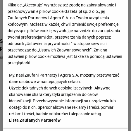
Klikając „Akceptuję” wyrażasz też zgodę na zainstalowanie i
przechowywanie plików cookie Gazeta.pl sp. z o.o., jej
Zaufanych Partnerów i Agora S.A. na Twoim urządzeniu
końcowym. Możesz w każdej chwili zmienić swoje preferencje
dotyczące plików cookie, wywołując narzędzie do zarządzania
twoimi preferencjami dot. przetwarzania danych poprzez
Szybka Piątka to test na inteligencję? 92% osób oblewa na 4.
odnośnik „Ustawienia prywatności ” w stopce serwisu i
pytaniu
przechodząc do „Ustawień Zaawansowanych”. Zmiana
ustawień plików cookie możliwa jest także za pomocą ustawień
NAJNOWSZE QUIZY DZISIAJ DODANE
QUIZ WIEDZY OGÓLNEJ
ROZRYWKA
przeglądarki.
My, nasi Zaufani Partnerzy i Agora S.A. możemy przetwarzać
dane osobowe w następujących celach:
Użycie dokładnych danych geolokalizacyjnych. Aktywne
skanowanie charakterystyki urządzenia do celów
identyfikacji. Przechowywanie informacji na urządzeniu lub
dostęp do nich. Spersonalizowane reklamy i treści, pomiar
reklam i treści, badnie odbiorców i ulepszanie usług.
Lista Zaufanych Partnerów