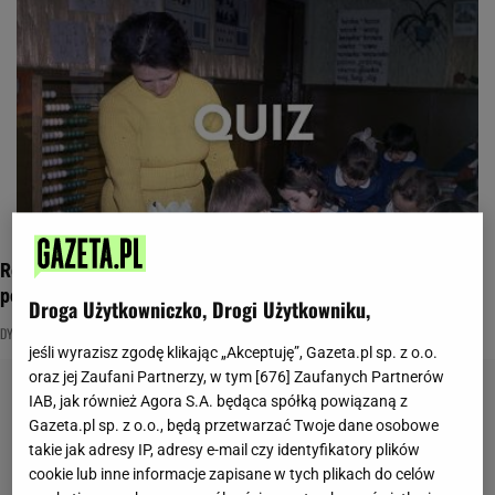
Rozwiąż nasz quiz ortograficzny. Czy dasz nauczycielom
powód do dumy?
Droga Użytkowniczko, Drogi Użytkowniku,
DYKTANDO
NAJNOWSZE QUIZY DZISIAJ DODANE
ORTOGRAFIA
jeśli wyrazisz zgodę klikając „Akceptuję”, Gazeta.pl sp. z o.o.
oraz jej Zaufani Partnerzy, w tym [
676
] Zaufanych Partnerów
IAB, jak również Agora S.A. będąca spółką powiązaną z
Gazeta.pl sp. z o.o., będą przetwarzać Twoje dane osobowe
takie jak adresy IP, adresy e-mail czy identyfikatory plików
cookie lub inne informacje zapisane w tych plikach do celów