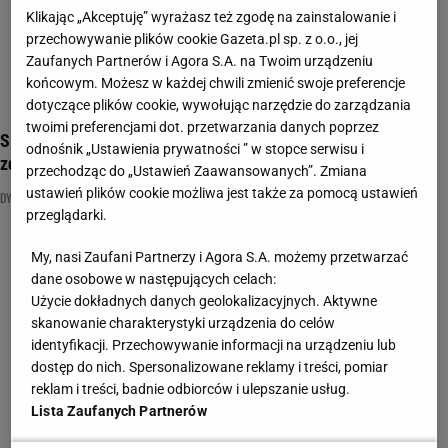
Klikając „Akceptuję” wyrażasz też zgodę na zainstalowanie i
przechowywanie plików cookie Gazeta.pl sp. z o.o., jej
Zaufanych Partnerów i Agora S.A. na Twoim urządzeniu
końcowym. Możesz w każdej chwili zmienić swoje preferencje
dotyczące plików cookie, wywołując narzędzie do zarządzania
twoimi preferencjami dot. przetwarzania danych poprzez
Sprawdź się w naszym quizie dyktando. Bardzo szybko
odnośnik „Ustawienia prywatności ” w stopce serwisu i
zdemaskuje leserów!
przechodząc do „Ustawień Zaawansowanych”. Zmiana
ustawień plików cookie możliwa jest także za pomocą ustawień
DYKTANDO
NAJNOWSZE QUIZY DZISIAJ DODANE
ORTOGRAFIA
przeglądarki.
My, nasi Zaufani Partnerzy i Agora S.A. możemy przetwarzać
dane osobowe w następujących celach:
Użycie dokładnych danych geolokalizacyjnych. Aktywne
skanowanie charakterystyki urządzenia do celów
identyfikacji. Przechowywanie informacji na urządzeniu lub
dostęp do nich. Spersonalizowane reklamy i treści, pomiar
reklam i treści, badnie odbiorców i ulepszanie usług.
Lista Zaufanych Partnerów