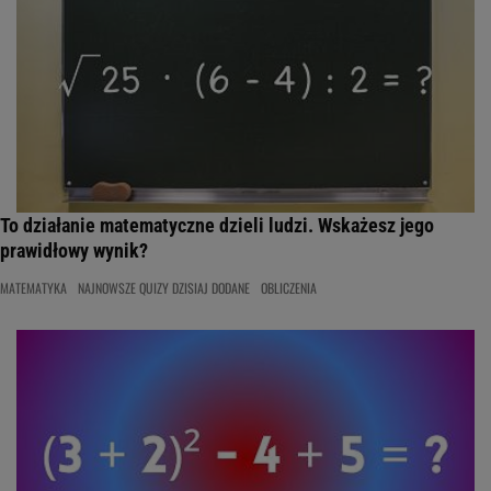
To działanie matematyczne dzieli ludzi. Wskażesz jego
prawidłowy wynik?
MATEMATYKA
NAJNOWSZE QUIZY DZISIAJ DODANE
OBLICZENIA