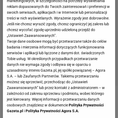
marketingowych, w szczególności na potrzeby wyświetlania
reklam dopasowanych do Twoich zainteresowań i preferencji w
swoich serwisach, aplikacjach i w Internecie lub personalizacji
treści w nich wyświetlanych. Wyrażenie zgody jest dobrowolne.
Jeśli nie chcesz wyrazić zgody, chcesz ograniczyć jej zakres lub
chcesz wycofać zgodę uprzednio udzieloną przejdź do
„Ustawień Zaawansowanych”.
Twoje dane osobowe mogą być przetwarzane także do celów
badania i mierzenia informacji dotyczących funkcjonowania
serwisów i aplikacji lub łączone z danymi dot. świadczonych
Tobie usług. W określonych przypadkach przetwarzanie
danych nie wymaga zgody i odbywa się w oparciu o
uzasadniony interes Gazeta.pl, jej spółki powiązanej – Agora
S.A. – lub Zaufanych Partnerów. Takiemu przetwarzaniu
możesz się sprzeciwić, przechodząc do „Ustawień
Zaawansowanych” lub przez kontakt z administratorem – w
zależności od zakresu sprzeciwu i podmiotu, wobec którego
jest kierowany. Więcej informacji o przetwarzaniu danych
osobowych znajdziesz w dokumencie
Polityka Prywatności
Gazeta.pl
i
Polityka Prywatności Agora S.A.