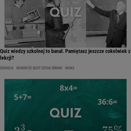
Quiz wiedzy szkolnej to banał. Pamiętasz jeszcze cokolwiek z
lekcji?
EDUKACJA
NAJNOWSZE QUIZY DZISIAJ DODANE
NAUKA