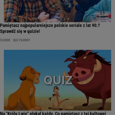
Pamiętasz najpopularniejsze polskie seriale z lat 90.?
Sprawdź się w quizie!
FILMOWE
QUIZ FILMOWY
Na "Królu Lwie" płakał każdy. Co pamiętasz z tej kultowej