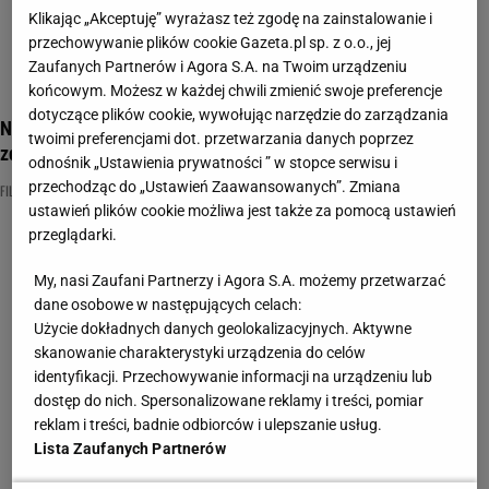
Klikając „Akceptuję” wyrażasz też zgodę na zainstalowanie i
przechowywanie plików cookie Gazeta.pl sp. z o.o., jej
Zaufanych Partnerów i Agora S.A. na Twoim urządzeniu
końcowym. Możesz w każdej chwili zmienić swoje preferencje
dotyczące plików cookie, wywołując narzędzie do zarządzania
Największe przeboje filmowe lat 90. Ile z nich rozpoznasz na
twoimi preferencjami dot. przetwarzania danych poprzez
zdjęciu? Średnia 11/16
odnośnik „Ustawienia prywatności ” w stopce serwisu i
przechodząc do „Ustawień Zaawansowanych”. Zmiana
FILMOWE
LATA 90
QUIZ FILMOWY
ustawień plików cookie możliwa jest także za pomocą ustawień
przeglądarki.
My, nasi Zaufani Partnerzy i Agora S.A. możemy przetwarzać
dane osobowe w następujących celach:
Użycie dokładnych danych geolokalizacyjnych. Aktywne
skanowanie charakterystyki urządzenia do celów
identyfikacji. Przechowywanie informacji na urządzeniu lub
dostęp do nich. Spersonalizowane reklamy i treści, pomiar
reklam i treści, badnie odbiorców i ulepszanie usług.
Lista Zaufanych Partnerów