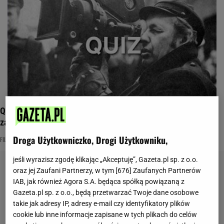
Quiz wiedzy polskiego kinomaniaka: Andrzej Wajda. Średnia
zawstydza, to tylko 5/12
Droga Użytkowniczko, Drogi Użytkowniku,
FILMOWE
QUIZ FILMOWY
jeśli wyrazisz zgodę klikając „Akceptuję”, Gazeta.pl sp. z o.o.
oraz jej Zaufani Partnerzy, w tym [
676
] Zaufanych Partnerów
IAB, jak również Agora S.A. będąca spółką powiązaną z
Gazeta.pl sp. z o.o., będą przetwarzać Twoje dane osobowe
takie jak adresy IP, adresy e-mail czy identyfikatory plików
cookie lub inne informacje zapisane w tych plikach do celów