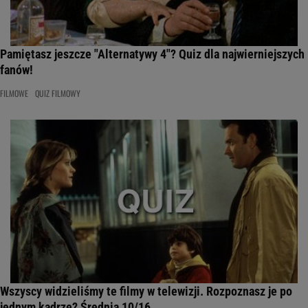
Pamiętasz jeszcze "Alternatywy 4"? Quiz dla najwierniejszych
fanów!
FILMOWE
QUIZ FILMOWY
Wszyscy widzieliśmy te filmy w telewizji. Rozpoznasz je po
jednym kadrze? Średnia 10/16