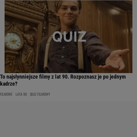
To najsłynniejsze filmy z lat 90. Rozpoznasz je po jednym
kadrze?
FILMOWE
LATA 90
QUIZ FILMOWY