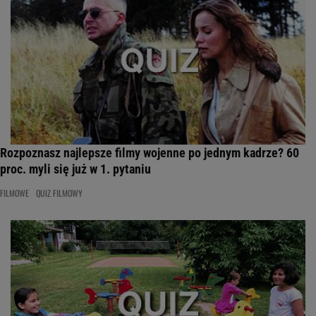
Rozpoznasz najlepsze filmy wojenne po jednym kadrze? 60
proc. myli się już w 1. pytaniu
FILMOWE
QUIZ FILMOWY