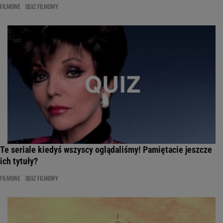
FILMOWE
QUIZ FILMOWY
Te seriale kiedyś wszyscy oglądaliśmy! Pamiętacie jeszcze
ich tytuły?
FILMOWE
QUIZ FILMOWY