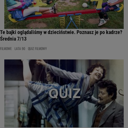
Te bajki oglądaliśmy w dzieciństwie. Poznasz je po kadrze?
Średnia 7/13
FILMOWE
LATA 90
QUIZ FILMOWY