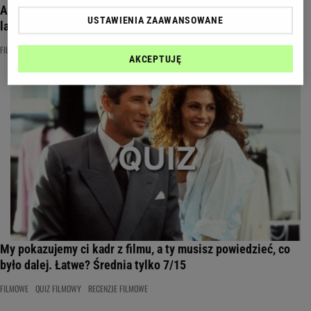
Amanci PRL. Pamiętasz najprzystojniejszych aktorów sprzed
USTAWIENIA ZAAWANSOWANE
lat?
FILMOWE
PRL
QUIZ FILMOWY
AKCEPTUJĘ
My pokazujemy ci kadr z filmu, a ty musisz powiedzieć, co
było dalej. Łatwe? Średnia tylko 7/15
FILMOWE
QUIZ FILMOWY
RECENZJE FILMOWE