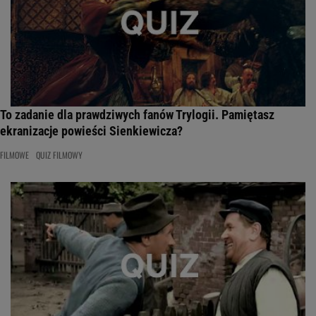
To zadanie dla prawdziwych fanów Trylogii. Pamiętasz
ekranizacje powieści Sienkiewicza?
FILMOWE
QUIZ FILMOWY