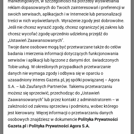
marketingowych, w szczególności na potrzeby wyświetlania
reklam dopasowanych do Twoich zainteresowań i preferencji w
swoich serwisach, aplikacjach i w Internecie lub personalizacji
treści w nich wyświetlanych. Wyrażenie zgody jest dobrowolne.
Jeśli nie chcesz wyrazić zgody, chcesz ograniczyć jej zakres lub
chcesz wycofać zgodę uprzednio udzieloną przejdź do
„Ustawień Zaawansowanych”.
Twoje dane osobowe mogą być przetwarzane także do celów
badania i mierzenia informacji dotyczących funkcjonowania
serwisów i aplikacji lub łączone z danymi dot. świadczonych
Tobie usług. W określonych przypadkach przetwarzanie
danych nie wymaga zgody i odbywa się w oparciu o
uzasadniony interes Gazeta.pl, jej spółki powiązanej – Agora
S.A. – lub Zaufanych Partnerów. Takiemu przetwarzaniu
możesz się sprzeciwić, przechodząc do „Ustawień
Zaawansowanych” lub przez kontakt z administratorem – w
zależności od zakresu sprzeciwu i podmiotu, wobec którego
jest kierowany. Więcej informacji o przetwarzaniu danych
osobowych znajdziesz w dokumencie
Polityka Prywatności
Gazeta.pl
i
Polityka Prywatności Agora S.A.