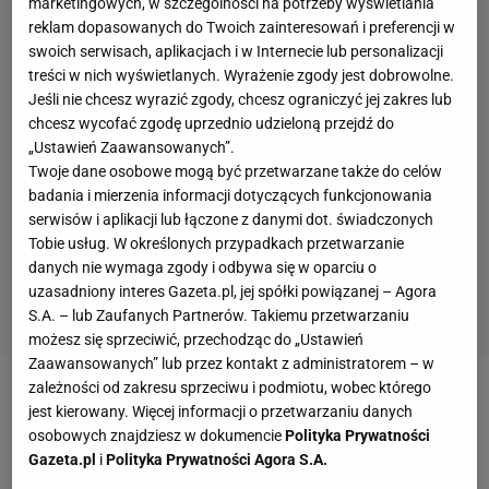
marketingowych, w szczególności na potrzeby wyświetlania
reklam dopasowanych do Twoich zainteresowań i preferencji w
swoich serwisach, aplikacjach i w Internecie lub personalizacji
treści w nich wyświetlanych. Wyrażenie zgody jest dobrowolne.
Jeśli nie chcesz wyrazić zgody, chcesz ograniczyć jej zakres lub
chcesz wycofać zgodę uprzednio udzieloną przejdź do
„Ustawień Zaawansowanych”.
Twoje dane osobowe mogą być przetwarzane także do celów
badania i mierzenia informacji dotyczących funkcjonowania
serwisów i aplikacji lub łączone z danymi dot. świadczonych
Tobie usług. W określonych przypadkach przetwarzanie
danych nie wymaga zgody i odbywa się w oparciu o
uzasadniony interes Gazeta.pl, jej spółki powiązanej – Agora
S.A. – lub Zaufanych Partnerów. Takiemu przetwarzaniu
możesz się sprzeciwić, przechodząc do „Ustawień
Zaawansowanych” lub przez kontakt z administratorem – w
zależności od zakresu sprzeciwu i podmiotu, wobec którego
jest kierowany. Więcej informacji o przetwarzaniu danych
osobowych znajdziesz w dokumencie
Polityka Prywatności
Gazeta.pl
i
Polityka Prywatności Agora S.A.