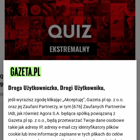
Quiz ekstremalny oddzieli leserów od geniuszy. Do której
grupy należysz?
Droga Użytkowniczko, Drogi Użytkowniku,
EKSTREMALNY
NAJNOWSZE QUIZY DZISIAJ DODANE
QUIZ WIEDZY OGÓLNEJ
jeśli wyrazisz zgodę klikając „Akceptuję”, Gazeta.pl sp. z o.o.
oraz jej Zaufani Partnerzy, w tym [
676
] Zaufanych Partnerów
IAB, jak również Agora S.A. będąca spółką powiązaną z
Gazeta.pl sp. z o.o., będą przetwarzać Twoje dane osobowe
takie jak adresy IP, adresy e-mail czy identyfikatory plików
cookie lub inne informacje zapisane w tych plikach do celów