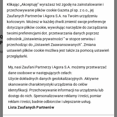
Klikając „Akceptuję” wyrażasz też zgodę na zainstalowanie i
przechowywanie plików cookie Gazeta.pl sp. z o.o., jej
Zaufanych Partnerów i Agora S.A. na Twoim urządzeniu
końcowym. Możesz w każdej chwili zmienić swoje preferencje
dotyczące plików cookie, wywołując narzędzie do zarządzania
twoimi preferencjami dot. przetwarzania danych poprzez
Quiz, który musisz rozwiązać. Kto zgarnie maksa w Szybkiej
odnośnik „Ustawienia prywatności ” w stopce serwisu i
Piątce?
przechodząc do „Ustawień Zaawansowanych”. Zmiana
ustawień plików cookie możliwa jest także za pomocą ustawień
NAJNOWSZE QUIZY DZISIAJ DODANE
QUIZ WIEDZY OGÓLNEJ
SPRAWDZIAN
przeglądarki.
My, nasi Zaufani Partnerzy i Agora S.A. możemy przetwarzać
dane osobowe w następujących celach:
Użycie dokładnych danych geolokalizacyjnych. Aktywne
skanowanie charakterystyki urządzenia do celów
identyfikacji. Przechowywanie informacji na urządzeniu lub
dostęp do nich. Spersonalizowane reklamy i treści, pomiar
reklam i treści, badnie odbiorców i ulepszanie usług.
Lista Zaufanych Partnerów