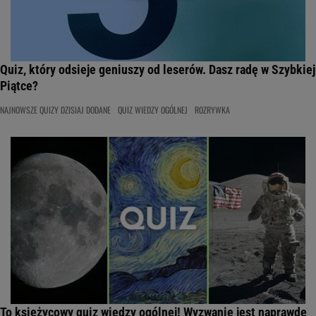
Quiz, który odsieje geniuszy od leserów. Dasz radę w Szybkiej
Piątce?
NAJNOWSZE QUIZY DZISIAJ DODANE
QUIZ WIEDZY OGÓLNEJ
ROZRYWKA
To księżycowy quiz wiedzy ogólnej! Wyzwanie jest naprawdę