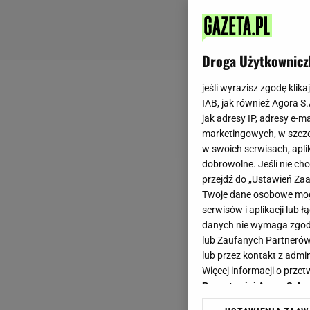
Droga Użytkownicz
jeśli wyrazisz zgodę klika
IAB, jak również Agora S
jak adresy IP, adresy e-m
marketingowych, w szcze
w swoich serwisach, aplik
dobrowolne. Jeśli nie ch
przejdź do „Ustawień Z
Twoje dane osobowe mogą
serwisów i aplikacji lub
danych nie wymaga zgody 
lub Zaufanych Partnerów
lub przez kontakt z admi
Więcej informacji o prz
Prywatności Agora S.A.