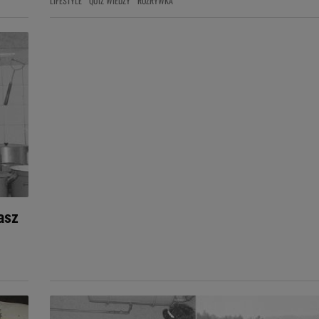
LIFESTYLE
QUIZ WIEDZY
ROZRYWKA
asz