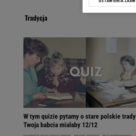
USTAWIENIA ZAA
Klikając „Akceptuję” wyra
Zaufanych Partnerów i A
tradycja
dotyczące plików cookie,
odnośnik „Ustawienia pr
plików cookie możliwa je
My, nasi Zaufani Partne
Użycie dokładnych danych
Przechowywanie informacji
badnie odbiorców i uleps
W tym quizie pytamy o stare polskie trady
Twoja babcia miałaby 12/12