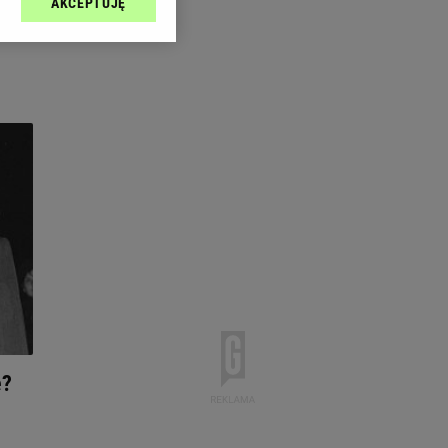
AKCEPTUJĘ
l sp. z o.o., jej
ić swoje preferencje
arzania danych poprzez
ych”. Zmiana ustawień
ach:
 celów identyfikacji.
omiar reklam i treści,
e?