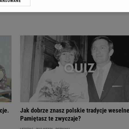
WANSOWANE
żasz też zgodę na zainstalowanie i przechowywanie plików cookie Gazeta.p
gora S.A. na Twoim urządzeniu końcowym. Możesz w każdej chwili zmien
 wywołując narzędzie do zarządzania twoimi preferencjami dot. przetw
ywatności ” w stopce serwisu i przechodząc do „Ustawień Zaawansowan
st także za pomocą ustawień przeglądarki.
rzy i Agora S.A. możemy przetwarzać dane osobowe w następujących cel
 geolokalizacyjnych. Aktywne skanowanie charakterystyki urządzenia do
 na urządzeniu lub dostęp do nich. Spersonalizowane reklamy i treści, p
zanie usług.
Lista Zaufanych Partnerów
cje.
Jak dobrze znasz polskie tradycje weseln
Pamiętasz te zwyczaje?