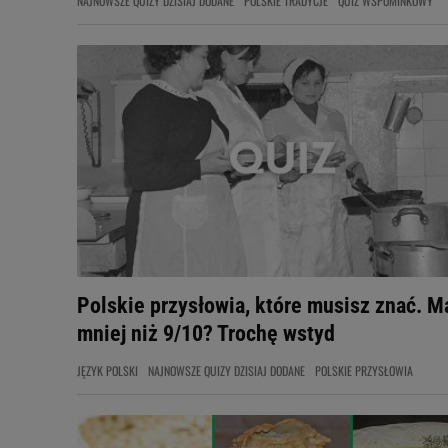
NAJNOWSZE QUIZY DZISIAJ DODANE
POLSKIE TRADYCJE
QUIZ WSPOMINKOWY
Polskie przysłowia, które musisz znać. M
mniej niż 9/10? Trochę wstyd
JĘZYK POLSKI
NAJNOWSZE QUIZY DZISIAJ DODANE
POLSKIE PRZYSŁOWIA