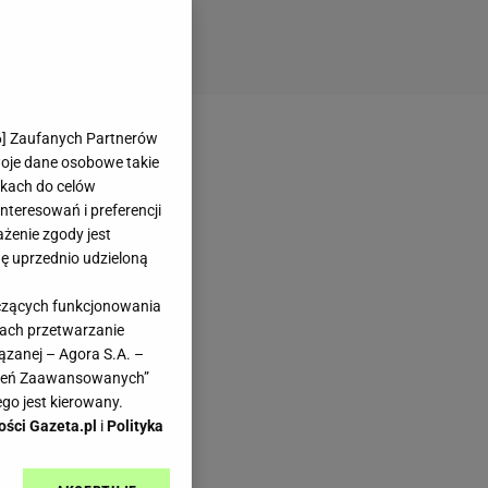
6
] Zaufanych Partnerów
woje dane osobowe takie
likach do celów
teresowań i preferencji
ażenie zgody jest
dę uprzednio udzieloną
yczących funkcjonowania
kach przetwarzanie
ązanej – Agora S.A. –
awień Zaawansowanych”
go jest kierowany.
ości Gazeta.pl
i
Polityka