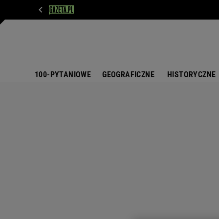
WIADOMOŚCI
NEXT
SPORT
PLOTEK
D
100-PYTANIOWE
GEOGRAFICZNE
HISTORYCZNE