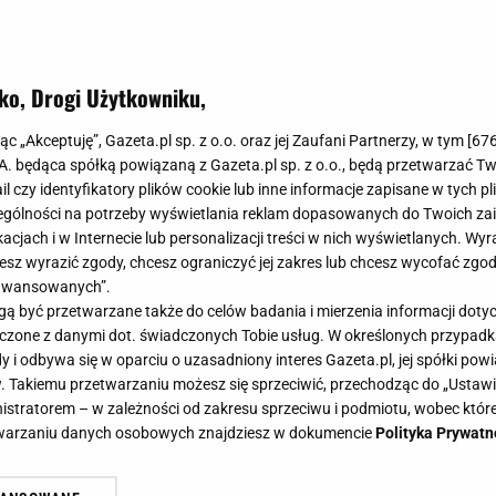
ko, Drogi Użytkowniku,
jąc „Akceptuję”, Gazeta.pl sp. z o.o. oraz jej Zaufani Partnerzy, w tym [
67
.A. będąca spółką powiązaną z Gazeta.pl sp. z o.o., będą przetwarzać T
ail czy identyfikatory plików cookie lub inne informacje zapisane w tych p
gólności na potrzeby wyświetlania reklam dopasowanych do Twoich zain
acjach i w Internecie lub personalizacji treści w nich wyświetlanych. Wyr
cesz wyrazić zgody, chcesz ograniczyć jej zakres lub chcesz wycofać zgo
aawansowanych”.
 być przetwarzane także do celów badania i mierzenia informacji dot
 łączone z danymi dot. świadczonych Tobie usług. W określonych przypad
i odbywa się w oparciu o uzasadniony interes Gazeta.pl, jej spółki powi
. Takiemu przetwarzaniu możesz się sprzeciwić, przechodząc do „Ust
nistratorem – w zależności od zakresu sprzeciwu i podmiotu, wobec które
etwarzaniu danych osobowych znajdziesz w dokumencie
Polityka Prywatn