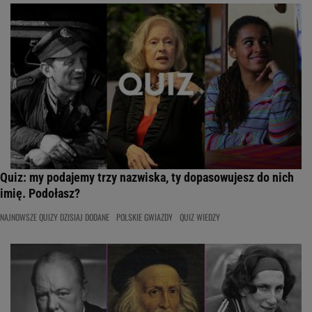
Quiz: my podajemy trzy nazwiska, ty dopasowujesz do nich
imię. Podołasz?
NAJNOWSZE QUIZY DZISIAJ DODANE
POLSKIE GWIAZDY
QUIZ WIEDZY