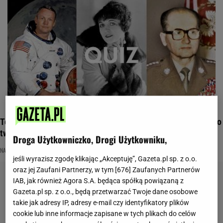
Ten quiz da ci popalić! Przyda się rozległa wiedza i pamięć do
twarzy
Droga Użytkowniczko, Drogi Użytkowniku,
NAJNOWSZE QUIZY DZISIAJ DODANE
POSTACI HISTORYCZNE
QUIZ WIEDZY
jeśli wyrazisz zgodę klikając „Akceptuję”, Gazeta.pl sp. z o.o.
oraz jej Zaufani Partnerzy, w tym [
676
] Zaufanych Partnerów
IAB, jak również Agora S.A. będąca spółką powiązaną z
Gazeta.pl sp. z o.o., będą przetwarzać Twoje dane osobowe
takie jak adresy IP, adresy e-mail czy identyfikatory plików
cookie lub inne informacje zapisane w tych plikach do celów