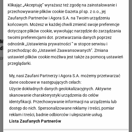
Klikając „Akceptuję” wyrażasz też zgodę na zainstalowanie i
przechowywanie plików cookie Gazeta.pl sp. z o.o., jej
Zaufanych Partnerów i Agora S.A. na Twoim urządzeniu
końcowym. Możesz w każdej chwili zmienić swoje preferencje
dotyczące plików cookie, wywołując narzędzie do zarządzania
twoimi preferencjami dot. przetwarzania danych poprzez
Masz dobrą pamięć? Do trzech nazwisk dopasuj imię. To quiz
odnośnik „Ustawienia prywatności ” w stopce serwisu i
dla bystrych
przechodząc do „Ustawień Zaawansowanych”. Zmiana
ustawień plików cookie możliwa jest także za pomocą ustawień
GWIAZDY
QUIZ WIEDZY
ROZRYWKA
przeglądarki.
My, nasi Zaufani Partnerzy i Agora S.A. możemy przetwarzać
dane osobowe w następujących celach:
Użycie dokładnych danych geolokalizacyjnych. Aktywne
skanowanie charakterystyki urządzenia do celów
identyfikacji. Przechowywanie informacji na urządzeniu lub
dostęp do nich. Spersonalizowane reklamy i treści, pomiar
reklam i treści, badnie odbiorców i ulepszanie usług.
Lista Zaufanych Partnerów