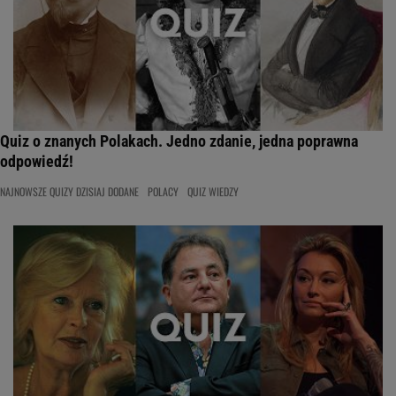
Quiz o znanych Polakach. Jedno zdanie, jedna poprawna
odpowiedź!
NAJNOWSZE QUIZY DZISIAJ DODANE
POLACY
QUIZ WIEDZY