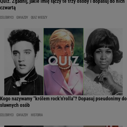
Quiz. Zgadnij, jakie imię łączy te trzy osoby i dopasuj do nich
czwartą
CELEBRYCI
GWIAZDY
QUIZ WIEDZY
Kogo nazywamy "królem rock'n'rolla"? Dopasuj pseudonimy do
sławnych osób
CELEBRYCI
GWIAZDY
HISTORIA