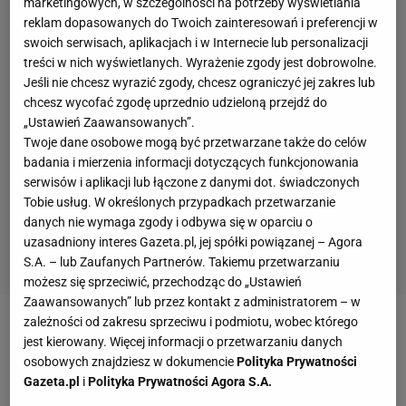
marketingowych, w szczególności na potrzeby wyświetlania
reklam dopasowanych do Twoich zainteresowań i preferencji w
swoich serwisach, aplikacjach i w Internecie lub personalizacji
treści w nich wyświetlanych. Wyrażenie zgody jest dobrowolne.
Jeśli nie chcesz wyrazić zgody, chcesz ograniczyć jej zakres lub
chcesz wycofać zgodę uprzednio udzieloną przejdź do
„Ustawień Zaawansowanych”.
Twoje dane osobowe mogą być przetwarzane także do celów
badania i mierzenia informacji dotyczących funkcjonowania
serwisów i aplikacji lub łączone z danymi dot. świadczonych
Tobie usług. W określonych przypadkach przetwarzanie
danych nie wymaga zgody i odbywa się w oparciu o
uzasadniony interes Gazeta.pl, jej spółki powiązanej – Agora
S.A. – lub Zaufanych Partnerów. Takiemu przetwarzaniu
możesz się sprzeciwić, przechodząc do „Ustawień
Zaawansowanych” lub przez kontakt z administratorem – w
zależności od zakresu sprzeciwu i podmiotu, wobec którego
jest kierowany. Więcej informacji o przetwarzaniu danych
osobowych znajdziesz w dokumencie
Polityka Prywatności
Gazeta.pl
i
Polityka Prywatności Agora S.A.