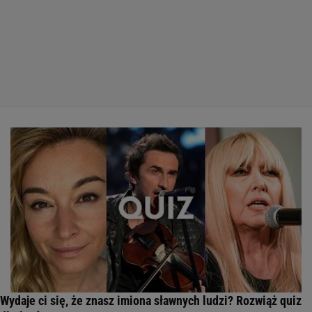
Wydaje ci się, że znasz imiona sławnych ludzi? Rozwiąż quiz