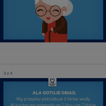
-
-
3 z 4