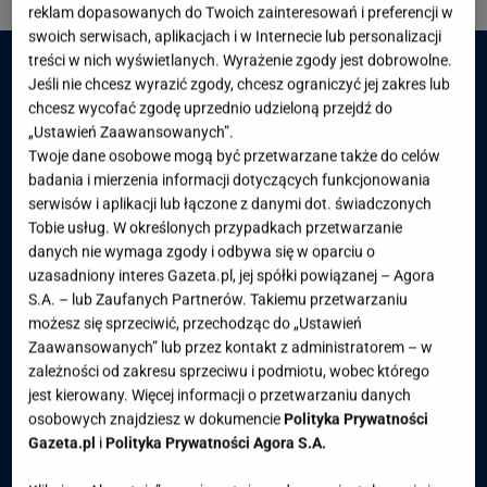
1 z 4
reklam dopasowanych do Twoich zainteresowań i preferencji w
swoich serwisach, aplikacjach i w Internecie lub personalizacji
treści w nich wyświetlanych. Wyrażenie zgody jest dobrowolne.
Jeśli nie chcesz wyrazić zgody, chcesz ograniczyć jej zakres lub
chcesz wycofać zgodę uprzednio udzieloną przejdź do
„Ustawień Zaawansowanych”.
Twoje dane osobowe mogą być przetwarzane także do celów
badania i mierzenia informacji dotyczących funkcjonowania
serwisów i aplikacji lub łączone z danymi dot. świadczonych
Tobie usług. W określonych przypadkach przetwarzanie
danych nie wymaga zgody i odbywa się w oparciu o
uzasadniony interes Gazeta.pl, jej spółki powiązanej – Agora
S.A. – lub Zaufanych Partnerów. Takiemu przetwarzaniu
możesz się sprzeciwić, przechodząc do „Ustawień
Zaawansowanych” lub przez kontakt z administratorem – w
zależności od zakresu sprzeciwu i podmiotu, wobec którego
jest kierowany. Więcej informacji o przetwarzaniu danych
osobowych znajdziesz w dokumencie
Polityka Prywatności
Gazeta.pl
i
Polityka Prywatności Agora S.A.