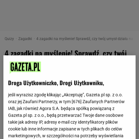
Quizy
Zagadki
4 zagadki na myślenie! Sprawdź, czy twój umysł działa na wy
4 zagadki na myślenie! Sprawdź, czy twój
umysł działa na wysokich obrotach!
as
Droga Użytkowniczko, Drogi Użytkowniku,
13 listopada 2019, 11:26
jeśli wyrazisz zgodę klikając „Akceptuję”, Gazeta.pl sp. z o.o.
Przed tobą cztery trudne zagadki na myślenie.
oraz jej Zaufani Partnerzy, w tym [
676
] Zaufanych Partnerów
Potrafisz rozwiązać każdą z nich?
IAB, jak również Agora S.A. będąca spółką powiązaną z
Gazeta.pl sp. z o.o., będą przetwarzać Twoje dane osobowe
takie jak adresy IP, adresy e-mail czy identyfikatory plików
cookie lub inne informacje zapisane w tych plikach do celów
marketingowych, w szczególności na potrzeby wyświetlania