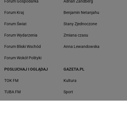
Forum Gospodarka
Adrian Zandberg
Forum Kraj
Benjamin Netanjahu
Forum Świat
Stany Zjednoczone
Forum Wydarzenia
Zmiana czasu
Forum Bliski Wschód
Anna Lewandowska
Forum Wokół Polityki
POSŁUCHAJ I OGLĄDAJ
GAZETA.PL
TOK FM
Kultura
TUBA FM
Sport
Radio Pogoda
Zdrowie
Złote Przeboje
eDziecko
Faktoid
Edukacja