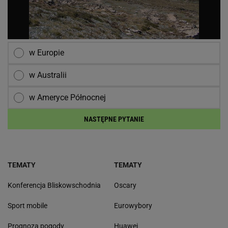
w Europie
w Australii
w Ameryce Północnej
NASTĘPNE PYTANIE
TEMATY
TEMATY
Konferencja Bliskowschodnia
Oscary
Sport mobile
Eurowybory
Prognoza pogody
Huawei