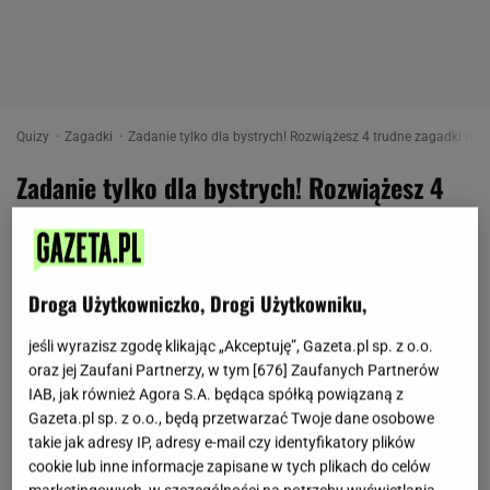
Quizy
Zagadki
Zadanie tylko dla bystrych! Rozwiążesz 4 trudne zagadki na
Zadanie tylko dla bystrych! Rozwiążesz 4
trudne zagadki na spostrzegawczość?
as
29 maja 2019, 11:41
Droga Użytkowniczko, Drogi Użytkowniku,
jeśli wyrazisz zgodę klikając „Akceptuję”, Gazeta.pl sp. z o.o.
Przyjrzyj się dokładnie obrazkom i spróbuj
oraz jej Zaufani Partnerzy, w tym [
676
] Zaufanych Partnerów
rozwiązać zagadki. Jak szybko udzielisz
IAB, jak również Agora S.A. będąca spółką powiązaną z
odpowiedzi?
Gazeta.pl sp. z o.o., będą przetwarzać Twoje dane osobowe
takie jak adresy IP, adresy e-mail czy identyfikatory plików
cookie lub inne informacje zapisane w tych plikach do celów