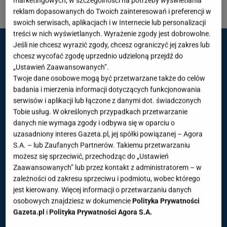
marketingowych, w szczególności na potrzeby wyświetlania
reklam dopasowanych do Twoich zainteresowań i preferencji w
1 z 4
swoich serwisach, aplikacjach i w Internecie lub personalizacji
treści w nich wyświetlanych. Wyrażenie zgody jest dobrowolne.
Jeśli nie chcesz wyrazić zgody, chcesz ograniczyć jej zakres lub
chcesz wycofać zgodę uprzednio udzieloną przejdź do
„Ustawień Zaawansowanych”.
Twoje dane osobowe mogą być przetwarzane także do celów
badania i mierzenia informacji dotyczących funkcjonowania
serwisów i aplikacji lub łączone z danymi dot. świadczonych
Tobie usług. W określonych przypadkach przetwarzanie
danych nie wymaga zgody i odbywa się w oparciu o
uzasadniony interes Gazeta.pl, jej spółki powiązanej – Agora
S.A. – lub Zaufanych Partnerów. Takiemu przetwarzaniu
możesz się sprzeciwić, przechodząc do „Ustawień
Zaawansowanych” lub przez kontakt z administratorem – w
zależności od zakresu sprzeciwu i podmiotu, wobec którego
jest kierowany. Więcej informacji o przetwarzaniu danych
osobowych znajdziesz w dokumencie
Polityka Prywatności
Gazeta.pl
i
Polityka Prywatności Agora S.A.