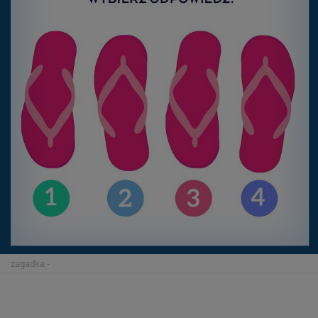
zagadka
-