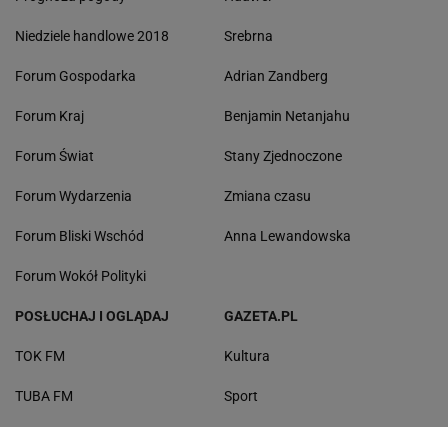
Niedziele handlowe 2018
Srebrna
Forum Gospodarka
Adrian Zandberg
Forum Kraj
Benjamin Netanjahu
Forum Świat
Stany Zjednoczone
Forum Wydarzenia
Zmiana czasu
Forum Bliski Wschód
Anna Lewandowska
Forum Wokół Polityki
POSŁUCHAJ I OGLĄDAJ
GAZETA.PL
TOK FM
Kultura
TUBA FM
Sport
Radio Pogoda
Zdrowie