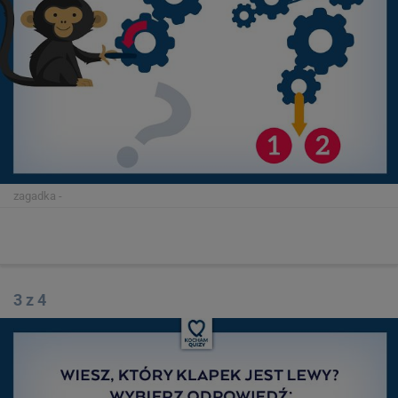
zagadka
-
3 z 4