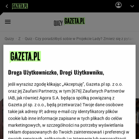
Quizy
Z
Quiz - Czy poradziłbyś sobie w Projekcie Lady? Zmierz się z pytani
Czy poradziłbyś sobie w Projekcie Lady?
Zmierz się z pytaniami ułożonymi przez
Małgorzatę Rozenek
Droga Użytkowniczko, Drogi Użytkowniku,
jeśli wyrazisz zgodę klikając „Akceptuję”, Gazeta.pl sp. z o.o.
oraz jej Zaufani Partnerzy, w tym [
676
] Zaufanych Partnerów
IAB, jak również Agora S.A. będąca spółką powiązaną z
Gazeta.pl sp. z o.o., będą przetwarzać Twoje dane osobowe
takie jak adresy IP, adresy e-mail czy identyfikatory plików
cookie lub inne informacje zapisane w tych plikach do celów
marketingowych, w szczególności na potrzeby wyświetlania
reklam dopasowanych do Twoich zainteresowań i preferencji w
swoich serwisach, aplikacjach i w Internecie lub personalizacji