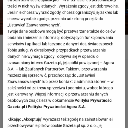
treści w nich wyświetlanych. Wyrażenie zgody jest dobrowolne.
Jeśli nie chcesz wyrazić zgody, chcesz ograniczyć jej zakres lub
chcesz wycofać zgodę uprzednio udzieloną przejdź do
„Ustawień Zaawansowanych”.
Twoje dane osobowe mogą być przetwarzane także do celów
badania i mierzenia informacji dotyczących funkcjonowania
serwisów i aplikacji lub łączone z danymi dot. świadczonych
ROZWIĄŻ QUIZ
Tobie usług. W określonych przypadkach przetwarzanie
danych nie wymaga zgody i odbywa się w oparciu o
uzasadniony interes Gazeta.pl, jej spółki powiązanej – Agora
S.A. – lub Zaufanych Partnerów. Takiemu przetwarzaniu
możesz się sprzeciwić, przechodząc do „Ustawień
Zaawansowanych” lub przez kontakt z administratorem – w
zależności od zakresu sprzeciwu i podmiotu, wobec którego
jest kierowany. Więcej informacji o przetwarzaniu danych
osobowych znajdziesz w dokumencie
Polityka Prywatności
Gazeta.pl
i
Polityka Prywatności Agora S.A.
Klikając „Akceptuję” wyrażasz też zgodę na zainstalowanie i
przechowywanie plików cookie Gazeta.pl sp. z o.o., jej