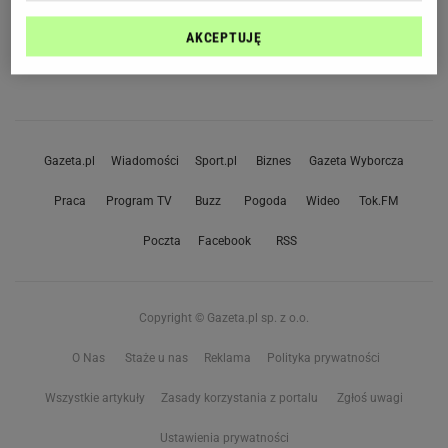
AKCEPTUJĘ
Gazeta.pl
Wiadomości
Sport.pl
Biznes
Gazeta Wyborcza
Praca
Program TV
Buzz
Pogoda
Wideo
Tok.FM
Poczta
Facebook
RSS
Copyright © Gazeta.pl sp. z o.o.
O Nas
Staże u nas
Reklama
Polityka prywatności
Wszystkie artykuły
Zasady korzystania z portalu
Zgłoś uwagi
Ustawienia prywatności