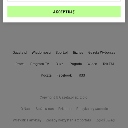
AKCEPTUJĘ
Gazeta.pl
Wiadomości
Sport.pl
Biznes
Gazeta Wyborcza
Praca
Program TV
Buzz
Pogoda
Wideo
Tok.FM
Poczta
Facebook
RSS
Copyright © Gazeta.pl sp. z o.o.
O Nas
Staże u nas
Reklama
Polityka prywatności
Wszystkie artykuły
Zasady korzystania z portalu
Zgłoś uwagi