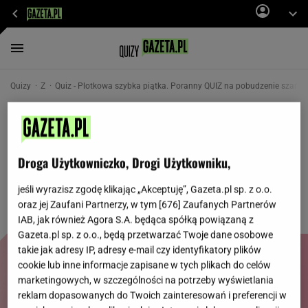
Quizy
Z
Quiz - Plotkowa szybka piątka. Poranny QUIZ na pobudzenie szarych
Plotkowa szybka piątka. Poranny QUIZ na
pobudzenie szarych komórek
Droga Użytkowniczko, Drogi Użytkowniku,
Sprawdzimy, czy uważnie śledzicie życie gwiazd!
jeśli wyrazisz zgodę klikając „Akceptuję”, Gazeta.pl sp. z o.o.
oraz jej Zaufani Partnerzy, w tym [
676
] Zaufanych Partnerów
IAB, jak również Agora S.A. będąca spółką powiązaną z
Gazeta.pl sp. z o.o., będą przetwarzać Twoje dane osobowe
takie jak adresy IP, adresy e-mail czy identyfikatory plików
cookie lub inne informacje zapisane w tych plikach do celów
marketingowych, w szczególności na potrzeby wyświetlania
reklam dopasowanych do Twoich zainteresowań i preferencji w