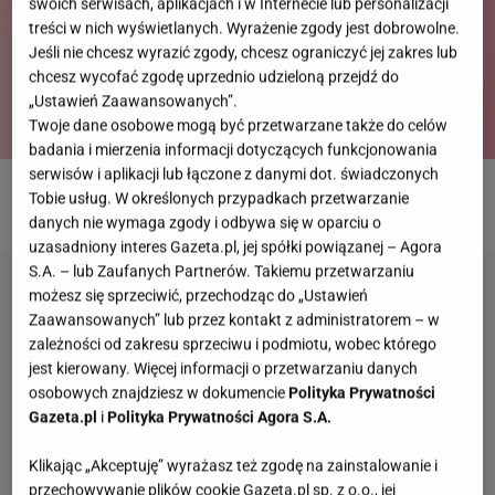
swoich serwisach, aplikacjach i w Internecie lub personalizacji
treści w nich wyświetlanych. Wyrażenie zgody jest dobrowolne.
Jeśli nie chcesz wyrazić zgody, chcesz ograniczyć jej zakres lub
chcesz wycofać zgodę uprzednio udzieloną przejdź do
„Ustawień Zaawansowanych”.
Twoje dane osobowe mogą być przetwarzane także do celów
badania i mierzenia informacji dotyczących funkcjonowania
serwisów i aplikacji lub łączone z danymi dot. świadczonych
Tobie usług. W określonych przypadkach przetwarzanie
ROZWIĄŻ QUIZ
danych nie wymaga zgody i odbywa się w oparciu o
uzasadniony interes Gazeta.pl, jej spółki powiązanej – Agora
S.A. – lub Zaufanych Partnerów. Takiemu przetwarzaniu
możesz się sprzeciwić, przechodząc do „Ustawień
Zaawansowanych” lub przez kontakt z administratorem – w
zależności od zakresu sprzeciwu i podmiotu, wobec którego
jest kierowany. Więcej informacji o przetwarzaniu danych
osobowych znajdziesz w dokumencie
Polityka Prywatności
Gazeta.pl
i
Polityka Prywatności Agora S.A.
Klikając „Akceptuję” wyrażasz też zgodę na zainstalowanie i
przechowywanie plików cookie Gazeta.pl sp. z o.o., jej