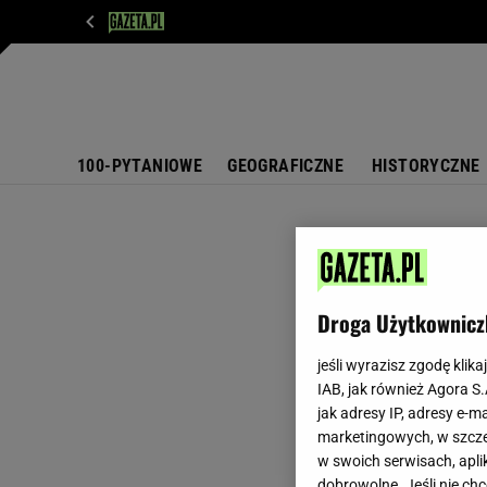
WIADOMOŚCI
NEXT
SPORT
PLOTEK
D
100-PYTANIOWE
GEOGRAFICZNE
HISTORYCZNE
Droga Użytkownicz
jeśli wyrazisz zgodę klika
IAB, jak również Agora S
jak adresy IP, adresy e-m
marketingowych, w szcze
w swoich serwisach, aplik
dobrowolne. Jeśli nie ch