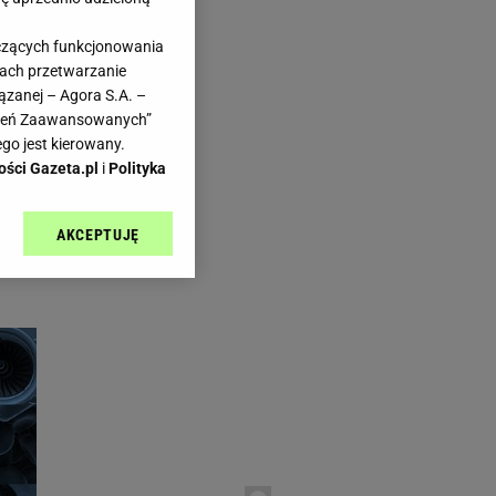
yczących funkcjonowania
kach przetwarzanie
ązanej – Agora S.A. –
awień Zaawansowanych”
go jest kierowany.
ości Gazeta.pl
i
Polityka
AKCEPTUJĘ
l sp. z o.o., jej
ić swoje preferencje
arzania danych poprzez
ych”. Zmiana ustawień
ach:
 celów identyfikacji.
omiar reklam i treści,