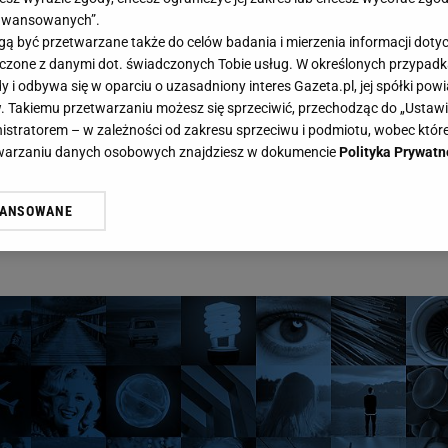
aawansowanych”.
 być przetwarzane także do celów badania i mierzenia informacji dot
 łączone z danymi dot. świadczonych Tobie usług. W określonych przypad
i odbywa się w oparciu o uzasadniony interes Gazeta.pl, jej spółki powi
. Takiemu przetwarzaniu możesz się sprzeciwić, przechodząc do „Ust
edzy może Was zaskoczyć! Komplet tylko dla erudytów! - Gazeta.pl
nistratorem – w zależności od zakresu sprzeciwu i podmiotu, wobec które
y quiz wiedzy może Was zaskoczyć!
etwarzaniu danych osobowych znajdziesz w dokumencie
Polityka Prywatn
udytów!
WANSOWANE
żasz też zgodę na zainstalowanie i przechowywanie plików cookie Gazeta.p
gora S.A. na Twoim urządzeniu końcowym. Możesz w każdej chwili zmien
 wywołując narzędzie do zarządzania twoimi preferencjami dot. przetw
ywatności ” w stopce serwisu i przechodząc do „Ustawień Zaawansowan
st także za pomocą ustawień przeglądarki.
rzy i Agora S.A. możemy przetwarzać dane osobowe w następujących cel
 geolokalizacyjnych. Aktywne skanowanie charakterystyki urządzenia do
 na urządzeniu lub dostęp do nich. Spersonalizowane reklamy i treści, p
zanie usług.
Lista Zaufanych Partnerów