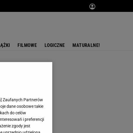
IĄŻKI
FILMOWE
LOGICZNE
MATURALNE!
6
] Zaufanych Partnerów
woje dane osobowe takie
likach do celów
teresowań i preferencji
ażenie zgody jest
dę uprzednio udzieloną