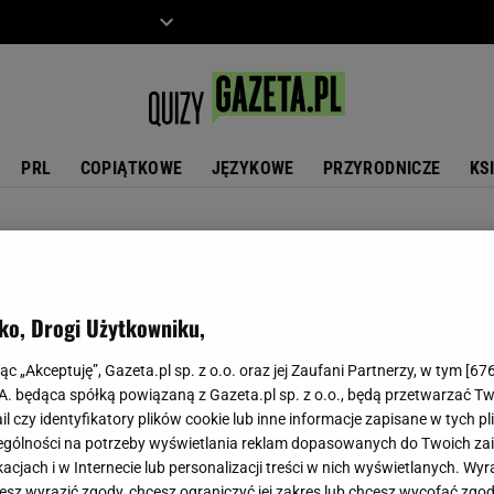
ZIECKO
MOTO
PRL
COPIĄTKOWE
JĘZYKOWE
PRZYRODNICZE
KS
ko, Drogi Użytkowniku,
jąc „Akceptuję”, Gazeta.pl sp. z o.o. oraz jej Zaufani Partnerzy, w tym [
67
.A. będąca spółką powiązaną z Gazeta.pl sp. z o.o., będą przetwarzać T
ail czy identyfikatory plików cookie lub inne informacje zapisane w tych p
gólności na potrzeby wyświetlania reklam dopasowanych do Twoich zain
acjach i w Internecie lub personalizacji treści w nich wyświetlanych. Wyr
cesz wyrazić zgody, chcesz ograniczyć jej zakres lub chcesz wycofać zgo