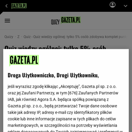
Quizy
Z
Quiz - Quiz wiedzy ogólnej: tylko 5% osób zdobywa komplet punktó
Quiz wiedzy ogólnej: tylko 5% osób
zdobywa komplet punktów! Podejmiesz
wyzwanie?
Droga Użytkowniczko, Drogi Użytkowniku,
Z pozoru proste pytania potrafią zaskoczyć nawet
jeśli wyrazisz zgodę klikając „Akceptuję”, Gazeta.pl sp. z o.o.
mistrzów quizów. Geografia, historia, kultura:
oraz jej Zaufani Partnerzy, w tym [
676
] Zaufanych Partnerów
sprawdź się i zobacz, czy potrafisz zdobyć komplet
IAB, jak również Agora S.A. będąca spółką powiązaną z
Gazeta.pl sp. z o.o., będą przetwarzać Twoje dane osobowe
punktów. My trzymamy kciuki za wysoki rezultat!
takie jak adresy IP, adresy e-mail czy identyfikatory plików
cookie lub inne informacje zapisane w tych plikach do celów
marketingowych, w szczególności na potrzeby wyświetlania
reklam dopasowanych do Twoich zainteresowań i preferencji w