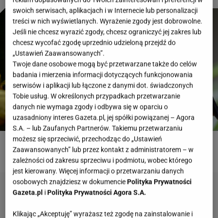
swoich serwisach, aplikacjach i w Internecie lub personalizacji
treści w nich wyświetlanych. Wyrażenie zgody jest dobrowolne.
Jeśli nie chcesz wyrazić zgody, chcesz ograniczyć jej zakres lub
chcesz wycofać zgodę uprzednio udzieloną przejdź do
„Ustawień Zaawansowanych”.
Twoje dane osobowe mogą być przetwarzane także do celów
badania i mierzenia informacji dotyczących funkcjonowania
serwisów i aplikacji lub łączone z danymi dot. świadczonych
Tobie usług. W określonych przypadkach przetwarzanie
danych nie wymaga zgody i odbywa się w oparciu o
uzasadniony interes Gazeta.pl, jej spółki powiązanej – Agora
S.A. – lub Zaufanych Partnerów. Takiemu przetwarzaniu
możesz się sprzeciwić, przechodząc do „Ustawień
Zaawansowanych” lub przez kontakt z administratorem – w
ROZWIĄŻ QUIZ
zależności od zakresu sprzeciwu i podmiotu, wobec którego
jest kierowany. Więcej informacji o przetwarzaniu danych
osobowych znajdziesz w dokumencie
Polityka Prywatności
Gazeta.pl
i
Polityka Prywatności Agora S.A.
Klikając „Akceptuję” wyrażasz też zgodę na zainstalowanie i