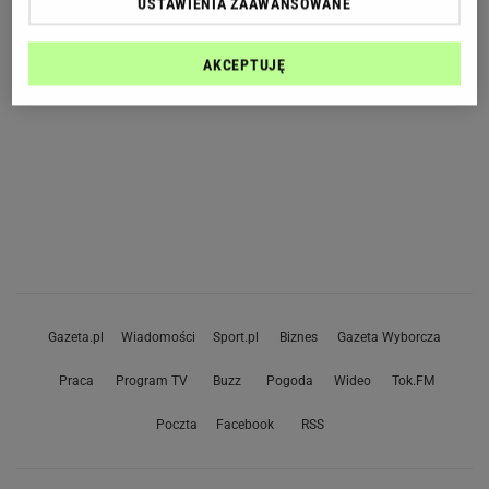
USTAWIENIA ZAAWANSOWANE
AKCEPTUJĘ
Gazeta.pl
Wiadomości
Sport.pl
Biznes
Gazeta Wyborcza
Praca
Program TV
Buzz
Pogoda
Wideo
Tok.FM
Poczta
Facebook
RSS