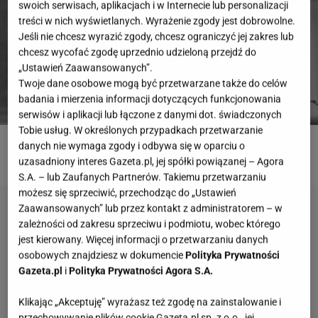
swoich serwisach, aplikacjach i w Internecie lub personalizacji
treści w nich wyświetlanych. Wyrażenie zgody jest dobrowolne.
Jeśli nie chcesz wyrazić zgody, chcesz ograniczyć jej zakres lub
chcesz wycofać zgodę uprzednio udzieloną przejdź do
„Ustawień Zaawansowanych”.
Twoje dane osobowe mogą być przetwarzane także do celów
badania i mierzenia informacji dotyczących funkcjonowania
serwisów i aplikacji lub łączone z danymi dot. świadczonych
Tobie usług. W określonych przypadkach przetwarzanie
danych nie wymaga zgody i odbywa się w oparciu o
ROZWIĄŻ QUIZ
uzasadniony interes Gazeta.pl, jej spółki powiązanej – Agora
S.A. – lub Zaufanych Partnerów. Takiemu przetwarzaniu
możesz się sprzeciwić, przechodząc do „Ustawień
Zaawansowanych” lub przez kontakt z administratorem – w
zależności od zakresu sprzeciwu i podmiotu, wobec którego
jest kierowany. Więcej informacji o przetwarzaniu danych
osobowych znajdziesz w dokumencie
Polityka Prywatności
Gazeta.pl
i
Polityka Prywatności Agora S.A.
Klikając „Akceptuję” wyrażasz też zgodę na zainstalowanie i
przechowywanie plików cookie Gazeta.pl sp. z o.o., jej