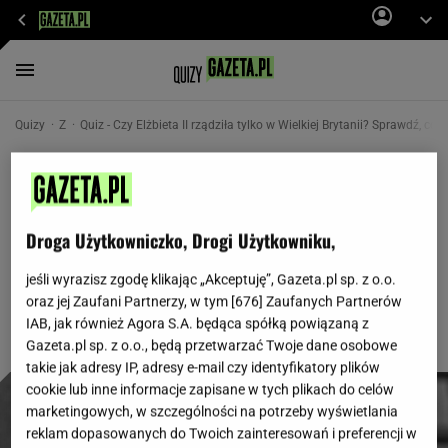
Quizy
Z
Quiz - Czy Elżbieta II rządziła tylko w Wielkiej Brytanii? Sprawdź, co o
Czy Elżbieta II rządziła tylko w Wielkiej
Brytanii? Sprawdź, co o niej wiesz!
Droga Użytkowniczko, Drogi Użytkowniku,
W tym quizie sprawdzimy, co wiesz na temat
najdłużej panującej królowej w historii!
jeśli wyrazisz zgodę klikając „Akceptuję”, Gazeta.pl sp. z o.o.
oraz jej Zaufani Partnerzy, w tym [
676
] Zaufanych Partnerów
IAB, jak również Agora S.A. będąca spółką powiązaną z
Gazeta.pl sp. z o.o., będą przetwarzać Twoje dane osobowe
takie jak adresy IP, adresy e-mail czy identyfikatory plików
cookie lub inne informacje zapisane w tych plikach do celów
marketingowych, w szczególności na potrzeby wyświetlania
reklam dopasowanych do Twoich zainteresowań i preferencji w