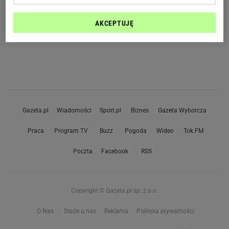
AKCEPTUJĘ
Gazeta.pl
Wiadomości
Sport.pl
Biznes
Gazeta Wyborcza
Praca
Program TV
Buzz
Pogoda
Wideo
Tok.FM
Poczta
Facebook
RSS
Copyright © Gazeta.pl sp. z o.o.
O Nas
Staże u nas
Reklama
Polityka prywatności