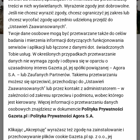
treści w nich wyświetlanych. Wyrażenie zgody jest dobrowolne.
Jeśli nie chcesz wyrazić zgody, chcesz ograniczyć jej zakres lub
chcesz wycofać zgodę uprzednio udzieloną przejdź do
„Ustawień Zaawansowanych”.
Twoje dane osobowe mogą być przetwarzane także do celów
badania i mierzenia informacji dotyczących funkcjonowania
ROZWIĄŻ QUIZ
serwisów i aplikacji lub łączone z danymi dot. świadczonych
Tobie usług. W określonych przypadkach przetwarzanie
danych nie wymaga zgody i odbywa się w oparciu o
uzasadniony interes Gazeta.pl, jej spółki powiązanej – Agora
S.A. – lub Zaufanych Partnerów. Takiemu przetwarzaniu
możesz się sprzeciwić, przechodząc do „Ustawień
Zaawansowanych” lub przez kontakt z administratorem – w
zależności od zakresu sprzeciwu i podmiotu, wobec którego
jest kierowany. Więcej informacji o przetwarzaniu danych
osobowych znajdziesz w dokumencie
Polityka Prywatności
Gazeta.pl
i
Polityka Prywatności Agora S.A.
Klikając „Akceptuję” wyrażasz też zgodę na zainstalowanie i
przechowywanie plików cookie Gazeta.pl sp. z o.o., jej