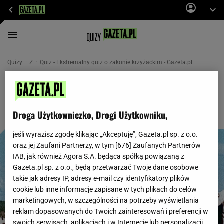
Quizy
Z
Quiz - Ekstremalny quiz o zakonie krzyżackim - Gazeta.pl
Ekstremalny quiz o zakonie krzyżackim
Droga Użytkowniczko, Drogi Użytkowniku,
jeśli wyrazisz zgodę klikając „Akceptuję”, Gazeta.pl sp. z o.o.
oraz jej Zaufani Partnerzy, w tym [
676
] Zaufanych Partnerów
IAB, jak również Agora S.A. będąca spółką powiązaną z
Gazeta.pl sp. z o.o., będą przetwarzać Twoje dane osobowe
takie jak adresy IP, adresy e-mail czy identyfikatory plików
cookie lub inne informacje zapisane w tych plikach do celów
marketingowych, w szczególności na potrzeby wyświetlania
reklam dopasowanych do Twoich zainteresowań i preferencji w
swoich serwisach, aplikacjach i w Internecie lub personalizacji