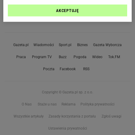
AKCEPTUJĘ
Gazeta.pl
Wiadomości
Sport.pl
Biznes
Gazeta Wyborcza
Praca
Program TV
Buzz
Pogoda
Wideo
Tok.FM
Poczta
Facebook
RSS
Copyright © Gazeta.pl sp. z o.o.
O Nas
Staże u nas
Reklama
Polityka prywatności
Wszystkie artykuły
Zasady korzystania z portalu
Zgłoś uwagi
Ustawienia prywatności