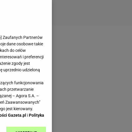
6
] Zaufanych Partnerów
woje dane osobowe takie
likach do celów
teresowań i preferencji
ażenie zgody jest
dę uprzednio udzieloną
yczących funkcjonowania
kach przetwarzanie
ązanej – Agora S.A. –
awień Zaawansowanych”
go jest kierowany.
ości Gazeta.pl
i
Polityka