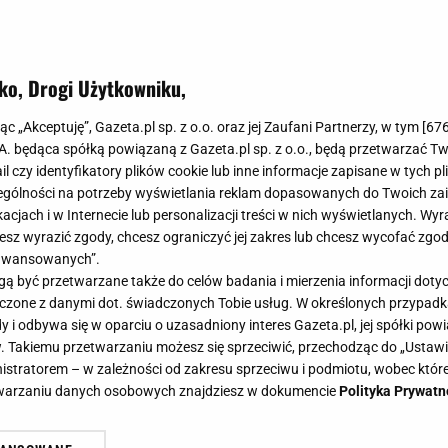
ko, Drogi Użytkowniku,
jąc „Akceptuję”, Gazeta.pl sp. z o.o. oraz jej Zaufani Partnerzy, w tym [
67
.A. będąca spółką powiązaną z Gazeta.pl sp. z o.o., będą przetwarzać T
ail czy identyfikatory plików cookie lub inne informacje zapisane w tych p
gólności na potrzeby wyświetlania reklam dopasowanych do Twoich zain
acjach i w Internecie lub personalizacji treści w nich wyświetlanych. Wyr
cesz wyrazić zgody, chcesz ograniczyć jej zakres lub chcesz wycofać zgo
aawansowanych”.
 być przetwarzane także do celów badania i mierzenia informacji dot
 łączone z danymi dot. świadczonych Tobie usług. W określonych przypad
i odbywa się w oparciu o uzasadniony interes Gazeta.pl, jej spółki powi
. Takiemu przetwarzaniu możesz się sprzeciwić, przechodząc do „Ust
nistratorem – w zależności od zakresu sprzeciwu i podmiotu, wobec które
etwarzaniu danych osobowych znajdziesz w dokumencie
Polityka Prywatn