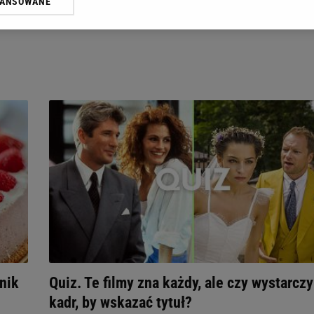
WANSOWANE
żasz też zgodę na zainstalowanie i przechowywanie plików cookie Gazeta.p
gora S.A. na Twoim urządzeniu końcowym. Możesz w każdej chwili zmien
 wywołując narzędzie do zarządzania twoimi preferencjami dot. przetw
ywatności ” w stopce serwisu i przechodząc do „Ustawień Zaawansowan
st także za pomocą ustawień przeglądarki.
rzy i Agora S.A. możemy przetwarzać dane osobowe w następujących cel
 geolokalizacyjnych. Aktywne skanowanie charakterystyki urządzenia do
 na urządzeniu lub dostęp do nich. Spersonalizowane reklamy i treści, p
zanie usług.
Lista Zaufanych Partnerów
nik
Quiz. Te filmy zna każdy, ale czy wystarczy
kadr, by wskazać tytuł?