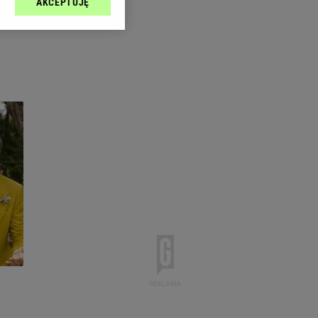
AKCEPTUJĘ
l sp. z o.o., jej
ić swoje preferencje
arzania danych poprzez
ych”. Zmiana ustawień
ach:
 celów identyfikacji.
omiar reklam i treści,