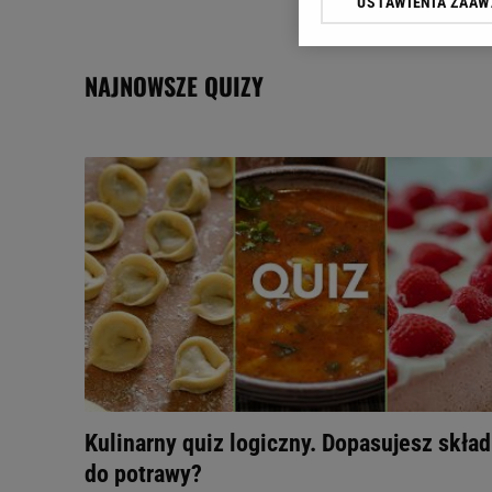
USTAWIENIA ZAA
Klikając „Akceptuję” wyra
Zaufanych Partnerów i A
dotyczące plików cookie,
NAJNOWSZE QUIZY
odnośnik „Ustawienia pr
plików cookie możliwa je
My, nasi Zaufani Partne
Użycie dokładnych danych
Przechowywanie informacji
badnie odbiorców i uleps
Kulinarny quiz logiczny. Dopasujesz skład
do potrawy?