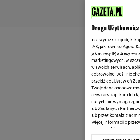
Droga Użytkownicz
jeśli wyrazisz zgodę klika
IAB, jak również Agora S
jak adresy IP, adresy e-m
marketingowych, w szcze
w swoich serwisach, aplik
dobrowolne. Jeśli nie ch
przejdź do „Ustawień Z
Twoje dane osobowe mogą
serwisów i aplikacji lub
danych nie wymaga zgody 
lub Zaufanych Partnerów
lub przez kontakt z admi
Więcej informacji o prz
Prywatności Agora S.A.