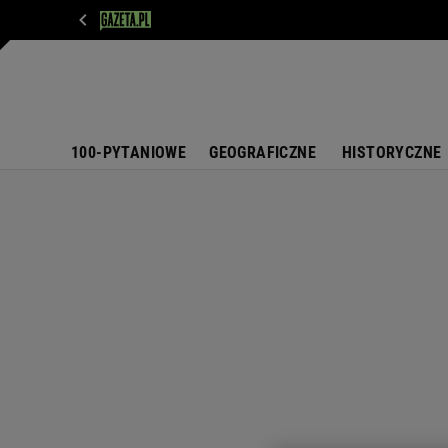
WIADOMOŚCI
NEXT
SPORT
PLOTEK
D
100-PYTANIOWE
GEOGRAFICZNE
HISTORYCZNE