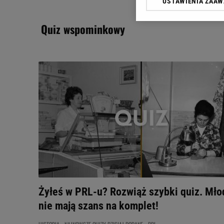
USTAWIENIA ZAA
Klikając „Akceptuję” wyra
Zaufanych Partnerów i A
quiz wspominkowy
dotyczące plików cookie,
odnośnik „Ustawienia pr
plików cookie możliwa je
My, nasi Zaufani Partne
Użycie dokładnych danych
Przechowywanie informacji
badnie odbiorców i uleps
Żyłeś w PRL-u? Rozwiąż szybki quiz. Mło
nie mają szans na komplet!