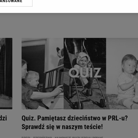
WANSOWANE
żasz też zgodę na zainstalowanie i przechowywanie plików cookie Gazeta.p
gora S.A. na Twoim urządzeniu końcowym. Możesz w każdej chwili zmien
 wywołując narzędzie do zarządzania twoimi preferencjami dot. przetw
ywatności ” w stopce serwisu i przechodząc do „Ustawień Zaawansowan
st także za pomocą ustawień przeglądarki.
rzy i Agora S.A. możemy przetwarzać dane osobowe w następujących cel
 geolokalizacyjnych. Aktywne skanowanie charakterystyki urządzenia do
 na urządzeniu lub dostęp do nich. Spersonalizowane reklamy i treści, p
zanie usług.
Lista Zaufanych Partnerów
dzi
Quiz. Pamiętasz dzieciństwo w PRL-u?
Sprawdź się w naszym teście!