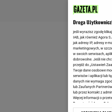
Droga Użytkownicz
jeśli wyrazisz zgodę klika
IAB, jak również Agora S
jak adresy IP, adresy e-m
marketingowych, w szcze
w swoich serwisach, aplik
dobrowolne. Jeśli nie ch
przejdź do „Ustawień Z
Twoje dane osobowe mogą
serwisów i aplikacji lub
danych nie wymaga zgody 
lub Zaufanych Partnerów
lub przez kontakt z admi
Więcej informacji o prz
Prywatności Agora S.A.