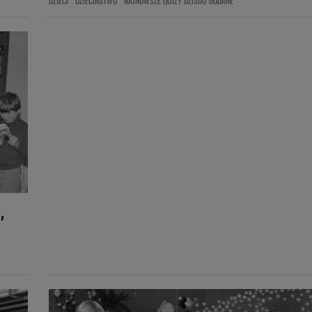
DZIECI
DZIECIŃSTWO
NAJNOWSZE QUIZY DZISIAJ DODANE
,