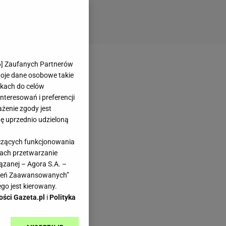
6
] Zaufanych Partnerów
woje dane osobowe takie
likach do celów
teresowań i preferencji
ażenie zgody jest
dę uprzednio udzieloną
yczących funkcjonowania
kach przetwarzanie
ązanej – Agora S.A. –
awień Zaawansowanych”
go jest kierowany.
ości Gazeta.pl
i
Polityka