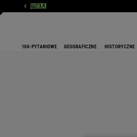
WIADOMOŚCI
NEXT
SPORT
PLOTEK
D
100-PYTANIOWE
GEOGRAFICZNE
HISTORYCZNE