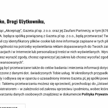
ko, Drogi Użytkowniku,
jąc „Akceptuję”, Gazeta.pl sp. z o.o. oraz jej Zaufani Partnerzy, w tym [
67
.A. będąca spółką powiązaną z Gazeta.pl sp. z o.o., będą przetwarzać T
ail czy identyfikatory plików cookie lub inne informacje zapisane w tych p
gólności na potrzeby wyświetlania reklam dopasowanych do Twoich zain
acjach i w Internecie lub personalizacji treści w nich wyświetlanych. Wyr
cesz wyrazić zgody, chcesz ograniczyć jej zakres lub chcesz wycofać zgo
aawansowanych”.
 być przetwarzane także do celów badania i mierzenia informacji dot
 łączone z danymi dot. świadczonych Tobie usług. W określonych przypad
i odbywa się w oparciu o uzasadniony interes Gazeta.pl, jej spółki powi
. Takiemu przetwarzaniu możesz się sprzeciwić, przechodząc do „Ust
nistratorem – w zależności od zakresu sprzeciwu i podmiotu, wobec które
etwarzaniu danych osobowych znajdziesz w dokumencie
Polityka Prywatn