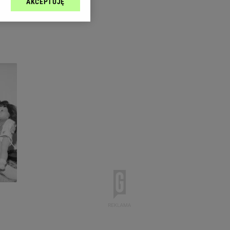
AKCEPTUJĘ
l sp. z o.o., jej
ić swoje preferencje
arzania danych poprzez
ych”. Zmiana ustawień
ach:
 celów identyfikacji.
omiar reklam i treści,