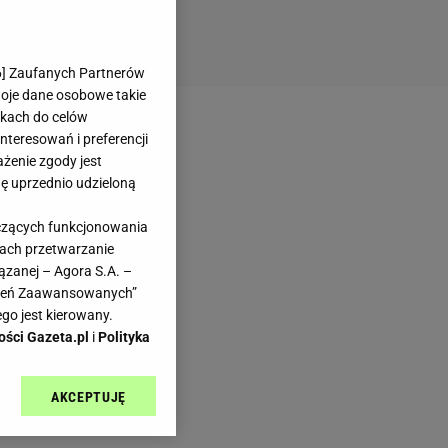
6
] Zaufanych Partnerów
woje dane osobowe takie
likach do celów
teresowań i preferencji
ażenie zgody jest
dę uprzednio udzieloną
yczących funkcjonowania
kach przetwarzanie
ązanej – Agora S.A. –
awień Zaawansowanych”
go jest kierowany.
ości Gazeta.pl
i
Polityka
AKCEPTUJĘ
l sp. z o.o., jej
ić swoje preferencje
arzania danych poprzez