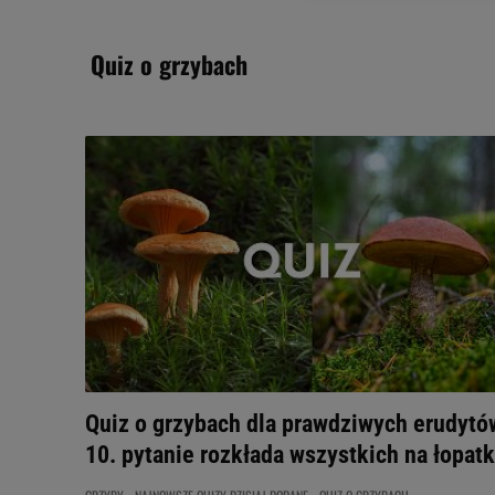
odnośnik „Ustawienia pr
plików cookie możliwa je
quiz o grzybach
My, nasi Zaufani Partne
Użycie dokładnych danych
Przechowywanie informacji
badnie odbiorców i uleps
Quiz o grzybach dla prawdziwych erudytó
10. pytanie rozkłada wszystkich na łopatk