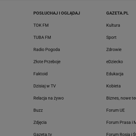
POSŁUCHAJ I OGLĄDAJ
GAZETA.PL
TOK FM
Kultura
TUBA FM
Sport
Radio Pogoda
Zdrowie
Złote Przeboje
eDziecko
Faktoid
Edukacja
Dzisiaj w TV
Kobieta
Relacja na żywo
Biznes, nowe te
Buzz
Forum UE
Zdjęcia
Forum Prasa i 
Gazeta.tv
Forum Rosja i Ś