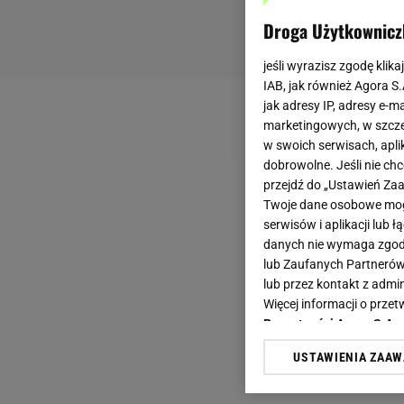
Droga Użytkownicz
jeśli wyrazisz zgodę klika
IAB, jak również Agora S
jak adresy IP, adresy e-m
marketingowych, w szcze
w swoich serwisach, aplik
dobrowolne. Jeśli nie ch
przejdź do „Ustawień Z
Twoje dane osobowe mogą
serwisów i aplikacji lub
danych nie wymaga zgody 
lub Zaufanych Partnerów
lub przez kontakt z admi
Więcej informacji o prz
Prywatności Agora S.A.
USTAWIENIA ZAA
Klikając „Akceptuję” wyra
Zaufanych Partnerów i A
dotyczące plików cookie,