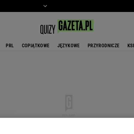
ZIECKO
MOTO
PRL
COPIĄTKOWE
JĘZYKOWE
PRZYRODNICZE
KS