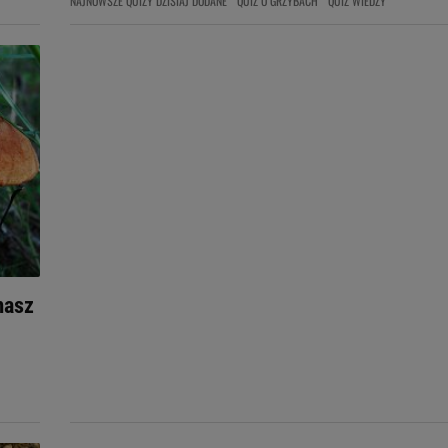
NAJNOWSZE QUIZY DZISIAJ DODANE
QUIZ O GRZYBACH
QUIZ WIEDZY
masz