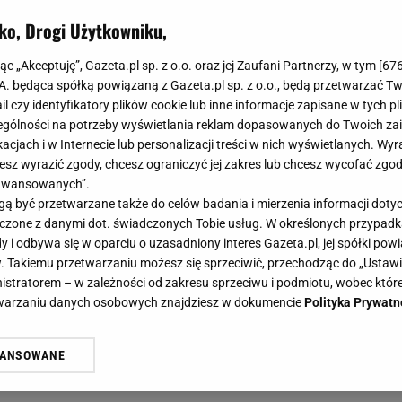
ko, Drogi Użytkowniku,
jąc „Akceptuję”, Gazeta.pl sp. z o.o. oraz jej Zaufani Partnerzy, w tym [
67
.A. będąca spółką powiązaną z Gazeta.pl sp. z o.o., będą przetwarzać T
ail czy identyfikatory plików cookie lub inne informacje zapisane w tych p
gólności na potrzeby wyświetlania reklam dopasowanych do Twoich zain
acjach i w Internecie lub personalizacji treści w nich wyświetlanych. Wyr
cesz wyrazić zgody, chcesz ograniczyć jej zakres lub chcesz wycofać zgo
aawansowanych”.
 być przetwarzane także do celów badania i mierzenia informacji dot
 łączone z danymi dot. świadczonych Tobie usług. W określonych przypad
i odbywa się w oparciu o uzasadniony interes Gazeta.pl, jej spółki powi
. Takiemu przetwarzaniu możesz się sprzeciwić, przechodząc do „Ust
nistratorem – w zależności od zakresu sprzeciwu i podmiotu, wobec które
etwarzaniu danych osobowych znajdziesz w dokumencie
Polityka Prywatn
WANSOWANE
żasz też zgodę na zainstalowanie i przechowywanie plików cookie Gazeta.p
gora S.A. na Twoim urządzeniu końcowym. Możesz w każdej chwili zmien
 wywołując narzędzie do zarządzania twoimi preferencjami dot. przetw