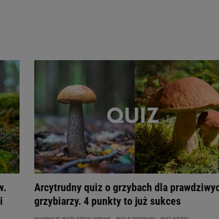
ywatności ” w stopce serwisu i przechodząc do „Ustawień Zaawansowan
st także za pomocą ustawień przeglądarki.
rzy i Agora S.A. możemy przetwarzać dane osobowe w następujących cel
 geolokalizacyjnych. Aktywne skanowanie charakterystyki urządzenia do
 na urządzeniu lub dostęp do nich. Spersonalizowane reklamy i treści, p
zanie usług.
Lista Zaufanych Partnerów
w.
Arcytrudny quiz o grzybach dla prawdziwy
i
grzybiarzy. 4 punkty to już sukces