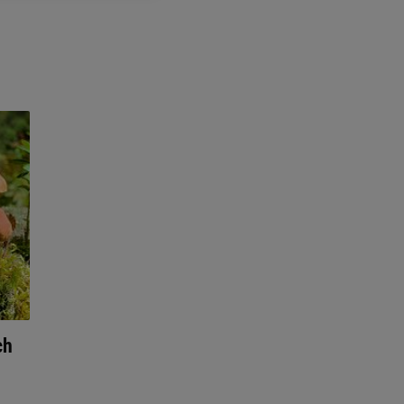
ych”. Zmiana ustawień
ach:
 celów identyfikacji.
omiar reklam i treści,
ch