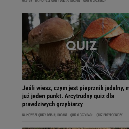
GRZYBY
NAJNOWSZE QUIZY DZISIAJ DODANE
QUIZ O GRZYBACH
Jeśli wiesz, czym jest pieprznik jadalny, 
już jeden punkt. Arcytrudny quiz dla
prawdziwych grzybiarzy
NAJNOWSZE QUIZY DZISIAJ DODANE
QUIZ O GRZYBACH
QUIZ PRZYRODNICZY