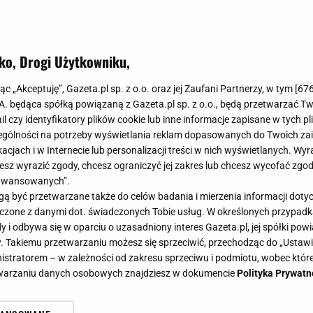
ko, Drogi Użytkowniku,
jąc „Akceptuję”, Gazeta.pl sp. z o.o. oraz jej Zaufani Partnerzy, w tym [
67
.A. będąca spółką powiązaną z Gazeta.pl sp. z o.o., będą przetwarzać T
ail czy identyfikatory plików cookie lub inne informacje zapisane w tych p
gólności na potrzeby wyświetlania reklam dopasowanych do Twoich zain
acjach i w Internecie lub personalizacji treści w nich wyświetlanych. Wyr
cesz wyrazić zgody, chcesz ograniczyć jej zakres lub chcesz wycofać zgo
aawansowanych”.
 być przetwarzane także do celów badania i mierzenia informacji dot
 łączone z danymi dot. świadczonych Tobie usług. W określonych przypad
i odbywa się w oparciu o uzasadniony interes Gazeta.pl, jej spółki powi
. Takiemu przetwarzaniu możesz się sprzeciwić, przechodząc do „Ust
nistratorem – w zależności od zakresu sprzeciwu i podmiotu, wobec które
etwarzaniu danych osobowych znajdziesz w dokumencie
Polityka Prywatn