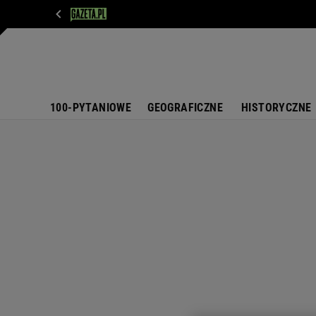
WIADOMOŚCI
NEXT
SPORT
PLOTEK
D
100-PYTANIOWE
GEOGRAFICZNE
HISTORYCZNE