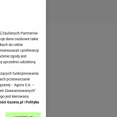
6
] Zaufanych Partnerów
woje dane osobowe takie
likach do celów
teresowań i preferencji
ażenie zgody jest
dę uprzednio udzieloną
yczących funkcjonowania
kach przetwarzanie
ązanej – Agora S.A. –
awień Zaawansowanych”
go jest kierowany.
ości Gazeta.pl
i
Polityka