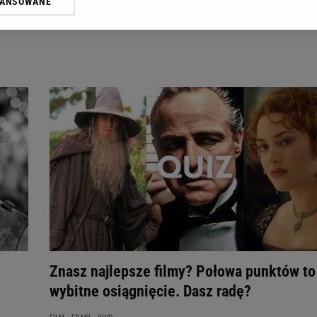
WANSOWANE
żasz też zgodę na zainstalowanie i przechowywanie plików cookie Gazeta.p
gora S.A. na Twoim urządzeniu końcowym. Możesz w każdej chwili zmien
 wywołując narzędzie do zarządzania twoimi preferencjami dot. przetw
ywatności ” w stopce serwisu i przechodząc do „Ustawień Zaawansowan
st także za pomocą ustawień przeglądarki.
rzy i Agora S.A. możemy przetwarzać dane osobowe w następujących cel
 geolokalizacyjnych. Aktywne skanowanie charakterystyki urządzenia do
 na urządzeniu lub dostęp do nich. Spersonalizowane reklamy i treści, p
zanie usług.
Lista Zaufanych Partnerów
Znasz najlepsze filmy? Połowa punktów to
wybitne osiągnięcie. Dasz radę?