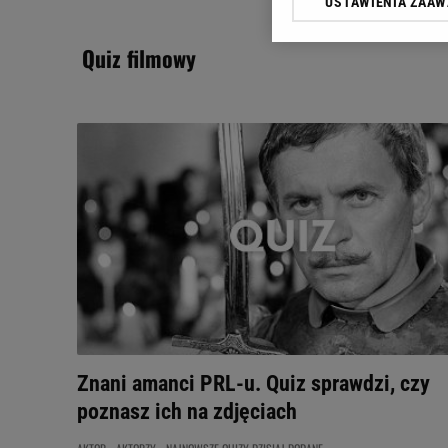
USTAWIENIA ZAA
Klikając „Akceptuję” wyra
Zaufanych Partnerów i A
quiz filmowy
dotyczące plików cookie,
odnośnik „Ustawienia pr
plików cookie możliwa je
My, nasi Zaufani Partne
Użycie dokładnych danych
Przechowywanie informacji
badnie odbiorców i uleps
Znani amanci PRL-u. Quiz sprawdzi, czy
poznasz ich na zdjęciach