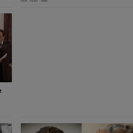
FILM
FILMY
KINO
e