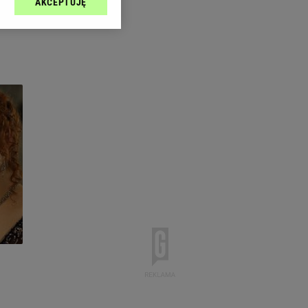
AKCEPTUJĘ
l sp. z o.o., jej
ić swoje preferencje
arzania danych poprzez
ych”. Zmiana ustawień
ach:
 celów identyfikacji.
omiar reklam i treści,