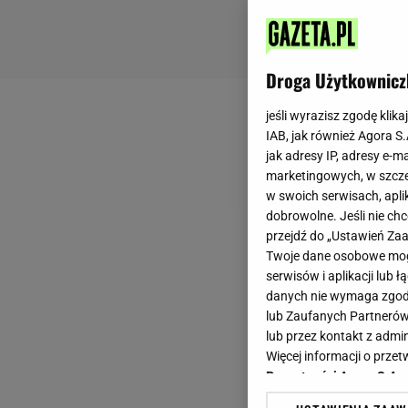
Droga Użytkownicz
jeśli wyrazisz zgodę klika
IAB, jak również Agora S
jak adresy IP, adresy e-m
marketingowych, w szcze
w swoich serwisach, aplik
dobrowolne. Jeśli nie ch
przejdź do „Ustawień Z
Twoje dane osobowe mogą
serwisów i aplikacji lub
danych nie wymaga zgody 
lub Zaufanych Partnerów
lub przez kontakt z admi
Więcej informacji o prz
Prywatności Agora S.A.