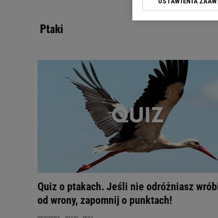
USTAWIENIA ZAA
Klikając „Akceptuję” wyra
Zaufanych Partnerów i A
ptaki
dotyczące plików cookie,
odnośnik „Ustawienia pr
plików cookie możliwa je
My, nasi Zaufani Partne
Użycie dokładnych danych
Przechowywanie informacji
badnie odbiorców i uleps
Quiz o ptakach. Jeśli nie odróżniasz wrób
od wrony, zapomnij o punktach!