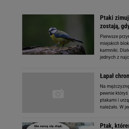
Ptaki zimuj
zostają, g
Pierwsze przy
miejskich blo
karmniki. Dla
jednych z najc
Łapał chron
Na mężczyznę 
pewnie któryś 
ptakami i urzą
należało. W je
Ptak, któr