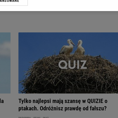
WANSOWANE
żasz też zgodę na zainstalowanie i przechowywanie plików cookie Gazeta.p
gora S.A. na Twoim urządzeniu końcowym. Możesz w każdej chwili zmien
 wywołując narzędzie do zarządzania twoimi preferencjami dot. przetw
ywatności ” w stopce serwisu i przechodząc do „Ustawień Zaawansowan
st także za pomocą ustawień przeglądarki.
rzy i Agora S.A. możemy przetwarzać dane osobowe w następujących cel
 geolokalizacyjnych. Aktywne skanowanie charakterystyki urządzenia do
 na urządzeniu lub dostęp do nich. Spersonalizowane reklamy i treści, p
zanie usług.
Lista Zaufanych Partnerów
la
Tylko najlepsi mają szansę w QUIZIE o
ptakach. Odróżnisz prawdę od fałszu?