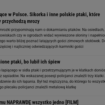
ące w Polsce. Sikorka i inne polskie ptaki, które
dy przychodzą mrozy
mrozki przypominają nam o dokarmianiu ptaków. Na osiedlach,
kowiskach czy w ogrodach widać wywieszone słoniny i napełnio
tego warto bliżej poznać latających gości zimowych stołówek. D
zęściej i najliczniej odwiedzających karmniki gości
ione ptaki, bo lubił ich śpiew
łapiącego w sidła ptaki i przetrzymującym je w klatkach doniós
z sąsiadów. Na wskazanej posesji policjanci znaleźli trzy klatki 
dzenie do ich łapania. Był też mężczyzna, do którego to wszyst
go plecaku policjanci znaleźli metalową klatkę
emu NAPRAWDĘ wszystko jedno [FILM]