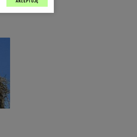
AKCEPTUJĘ
l sp. z o.o., jej
ić swoje preferencje
arzania danych poprzez
ych”. Zmiana ustawień
ach:
 celów identyfikacji.
omiar reklam i treści,