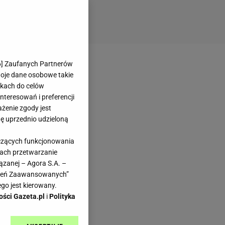
6
] Zaufanych Partnerów
woje dane osobowe takie
likach do celów
teresowań i preferencji
ażenie zgody jest
dę uprzednio udzieloną
yczących funkcjonowania
kach przetwarzanie
ązanej – Agora S.A. –
awień Zaawansowanych”
go jest kierowany.
ości Gazeta.pl
i
Polityka