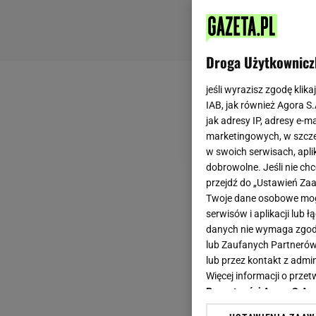
Droga Użytkownicz
jeśli wyrazisz zgodę klika
IAB, jak również Agora S
jak adresy IP, adresy e-m
marketingowych, w szcze
w swoich serwisach, aplik
dobrowolne. Jeśli nie ch
przejdź do „Ustawień Z
Twoje dane osobowe mogą
serwisów i aplikacji lub
danych nie wymaga zgody 
lub Zaufanych Partnerów
lub przez kontakt z admi
Więcej informacji o prz
Prywatności Agora S.A.