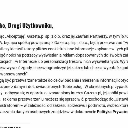
ko, Drogi Użytkowniku,
jąc „Akceptuję”, Gazeta.pl sp. z o.o. oraz jej Zaufani Partnerzy, w tym [
67
.A. będąca spółką powiązaną z Gazeta.pl sp. z o.o., będą przetwarzać T
ail czy identyfikatory plików cookie lub inne informacje zapisane w tych p
gólności na potrzeby wyświetlania reklam dopasowanych do Twoich zain
acjach i w Internecie lub personalizacji treści w nich wyświetlanych. Wyr
cesz wyrazić zgody, chcesz ograniczyć jej zakres lub chcesz wycofać zgo
aawansowanych”.
 być przetwarzane także do celów badania i mierzenia informacji dot
 łączone z danymi dot. świadczonych Tobie usług. W określonych przypad
i odbywa się w oparciu o uzasadniony interes Gazeta.pl, jej spółki powi
. Takiemu przetwarzaniu możesz się sprzeciwić, przechodząc do „Ust
nistratorem – w zależności od zakresu sprzeciwu i podmiotu, wobec które
etwarzaniu danych osobowych znajdziesz w dokumencie
Polityka Prywatn