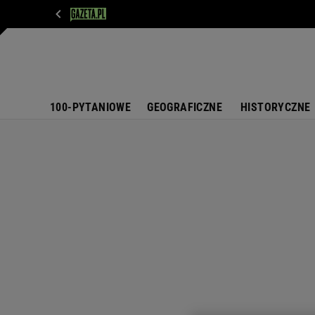
WIADOMOŚCI
NEXT
SPORT
PLOTEK
D
100-PYTANIOWE
GEOGRAFICZNE
HISTORYCZNE