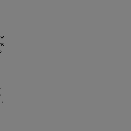
 w
ne
o
ł
z
ko