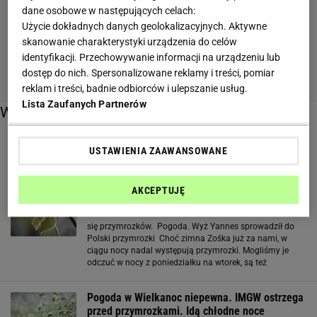
dane osobowe w następujących celach:
Użycie dokładnych danych geolokalizacyjnych. Aktywne
skanowanie charakterystyki urządzenia do celów
identyfikacji. Przechowywanie informacji na urządzeniu lub
dostęp do nich. Spersonalizowane reklamy i treści, pomiar
reklam i treści, badnie odbiorców i ulepszanie usług.
Lista Zaufanych Partnerów
Więcej o:
przymrozki
USTAWIENIA ZAAWANSOWANE
AKCEPTUJĘ
Pogoda. Do kiedy będą przymrozki? Wyż
Yannes sprowadził do Polski ochłodzenie
się przymrozków. Pogoda. Wyż Yannes sprowadził do
Polski przymrozki Choć zimna Zośka już za nami, w
ciągu nocy nadal występują przymrozki. Mogliśmy je
odczuć w nocy z poniedziałku na wtorek, są też
zapowiadane na noc z wtorku na środę, w dodatku w
przeważającej części kraju. IMGW wydał ostrzeżenia
Pogoda w Wielkanoc niepewna. IMGW ostrzega
przed przymrozkami. Idą chłodne noce