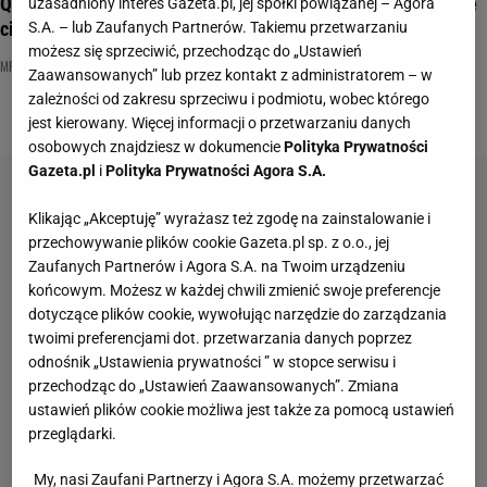
Quiz. Tak wygląda zima w Polsce! Od samych pytań przeszyje
uzasadniony interes Gazeta.pl, jej spółki powiązanej – Agora
cię chłód
S.A. – lub Zaufanych Partnerów. Takiemu przetwarzaniu
możesz się sprzeciwić, przechodząc do „Ustawień
MRÓZ
NAJNOWSZE QUIZY DZISIAJ DODANE
PRZYMROZKI
Zaawansowanych” lub przez kontakt z administratorem – w
zależności od zakresu sprzeciwu i podmiotu, wobec którego
jest kierowany. Więcej informacji o przetwarzaniu danych
osobowych znajdziesz w dokumencie
Polityka Prywatności
Gazeta.pl
i
Polityka Prywatności Agora S.A.
Klikając „Akceptuję” wyrażasz też zgodę na zainstalowanie i
przechowywanie plików cookie Gazeta.pl sp. z o.o., jej
Zaufanych Partnerów i Agora S.A. na Twoim urządzeniu
końcowym. Możesz w każdej chwili zmienić swoje preferencje
dotyczące plików cookie, wywołując narzędzie do zarządzania
twoimi preferencjami dot. przetwarzania danych poprzez
odnośnik „Ustawienia prywatności ” w stopce serwisu i
przechodząc do „Ustawień Zaawansowanych”. Zmiana
ustawień plików cookie możliwa jest także za pomocą ustawień
przeglądarki.
My, nasi Zaufani Partnerzy i Agora S.A. możemy przetwarzać