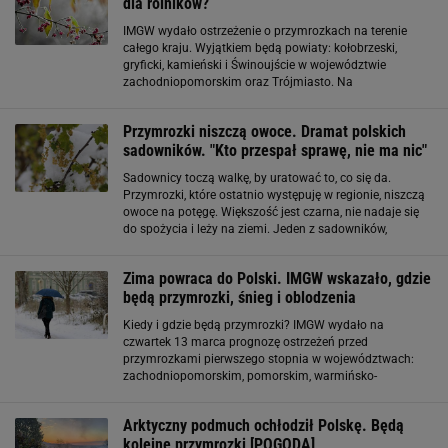
dla rolników?
IMGW wydało ostrzeżenie o przymrozkach na terenie
całego kraju. Wyjątkiem będą powiaty: kołobrzeski,
gryficki, kamieński i Świnoujście w województwie
zachodniopomorskim oraz Trójmiasto. Na
przeważającym obszarze synoptycy prognozują spadek
temperatury do maksymalnie -5 stopni Celsjusza, w
Przymrozki niszczą owoce. Dramat polskich
górach
sadowników. "Kto przespał sprawę, nie ma nic"
Sadownicy toczą walkę, by uratować to, co się da.
Przymrozki, które ostatnio występuję w regionie, niszczą
owoce na potęgę. Większość jest czarna, nie nadaje się
do spożycia i leży na ziemi. Jeden z sadowników,
który na 9 hektarach uprawia śliwy, jabłonie, grusze i
czereśnie, tłumaczył w rozmowie
Zima powraca do Polski. IMGW wskazało, gdzie
będą przymrozki, śnieg i oblodzenia
Kiedy i gdzie będą przymrozki? IMGW wydało na
czwartek 13 marca prognozę ostrzeżeń przed
przymrozkami pierwszego stopnia w województwach:
zachodniopomorskim, pomorskim, warmińsko-
mazurskim, kujawsko-pomorskim, wielkopolskim
(północne powiaty) oraz lubuskim (północne powiaty).
Arktyczny podmuch ochłodził Polskę. Będą
Alerty pojawią
kolejne przymrozki [POGODA]