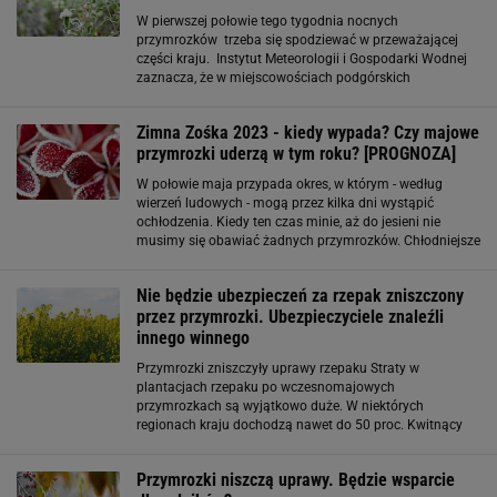
W pierwszej połowie tego tygodnia nocnych
przymrozków trzeba się spodziewać w przeważającej
części kraju. Instytut Meteorologii i Gospodarki Wodnej
zaznacza, że w miejscowościach podgórskich
niewykluczone są spadki temperatury nawet do -5 st. C.
Prognozowane ocieplenie może pojawić się dopiero
Zimna Zośka 2023 - kiedy wypada? Czy majowe
przymrozki uderzą w tym roku? [PROGNOZA]
W połowie maja przypada okres, w którym - według
wierzeń ludowych - mogą przez kilka dni wystąpić
ochłodzenia. Kiedy ten czas minie, aż do jesieni nie
musimy się obawiać żadnych przymrozków. Chłodniejsze
dni mogą wystąpić między 12 a 15 maja. W ich trakcie
można wyróżnić "zimnych ogrodników
Nie będzie ubezpieczeń za rzepak zniszczony
przez przymrozki. Ubezpieczyciele znaleźli
innego winnego
Przymrozki zniszczyły uprawy rzepaku Straty w
plantacjach rzepaku po wczesnomajowych
przymrozkach są wyjątkowo duże. W niektórych
regionach kraju dochodzą nawet do 50 proc. Kwitnący
rzepak szczególnie mocno ucierpiał na północy kraju - na
Warmii, Mazurach, Podlasiu i całym Pomorzu
Przymrozki niszczą uprawy. Będzie wsparcie
odnotowano