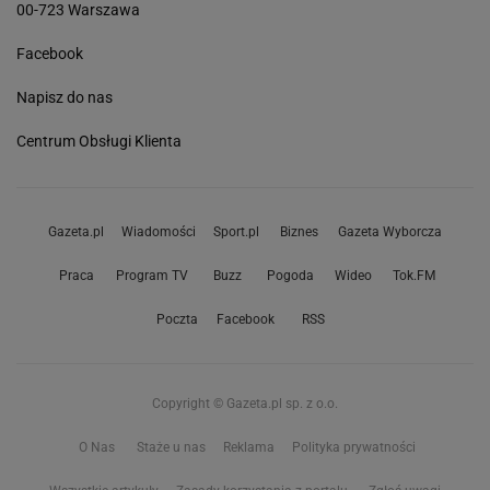
00-723 Warszawa
Facebook
Napisz do nas
Centrum Obsługi Klienta
Gazeta.pl
Wiadomości
Sport.pl
Biznes
Gazeta Wyborcza
Praca
Program TV
Buzz
Pogoda
Wideo
Tok.FM
Poczta
Facebook
RSS
Copyright © Gazeta.pl sp. z o.o.
O Nas
Staże u nas
Reklama
Polityka prywatności