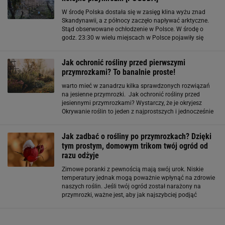
W środę Polska dostała się w zasięg klina wyżu znad
Skandynawii, a z północy zaczęło napływać arktyczne.
Stąd obserwowane ochłodzenie w Polsce. W środę o
godz. 23:30 w wielu miejscach w Polsce pojawiły się
przymrozki. Ujemne temperatury powietrza
zarejestrowały stacje IMGW w województwie
Jak ochronić rośliny przed pierwszymi
przymrozkami? To banalnie proste!
warto mieć w zanadrzu kilka sprawdzonych rozwiązań
na jesienne przymrozki. Jak ochronić rośliny przed
jesiennymi przymrozkami? Wystarczy, że je okryjesz
Okrywanie roślin to jeden z najprostszych i jednocześnie
najlepszych trików na ochronienie ich przed ujemną
temperaturą. Można to zrobić
Jak zadbać o rośliny po przymrozkach? Dzięki
tym prostym, domowym trikom twój ogród od
razu odżyje
Zimowe poranki z pewnością mają swój urok. Niskie
temperatury jednak mogą poważnie wpłynąć na zdrowie
naszych roślin. Jeśli twój ogród został narażony na
przymrozki, ważne jest, aby jak najszybciej podjąć
odpowiednie kroki, by pomóc mu przetrwać. Sprawdź, co
musisz zrobić. Więcej podobnych