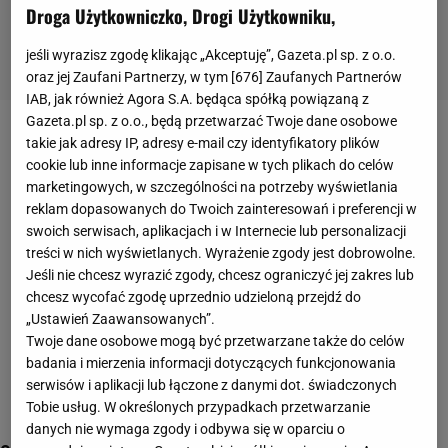
Droga Użytkowniczko, Drogi Użytkowniku,
jeśli wyrazisz zgodę klikając „Akceptuję”, Gazeta.pl sp. z o.o.
oraz jej Zaufani Partnerzy, w tym [
676
] Zaufanych Partnerów
IAB, jak również Agora S.A. będąca spółką powiązaną z
Gazeta.pl sp. z o.o., będą przetwarzać Twoje dane osobowe
przymrozki
takie jak adresy IP, adresy e-mail czy identyfikatory plików
cookie lub inne informacje zapisane w tych plikach do celów
marketingowych, w szczególności na potrzeby wyświetlania
reklam dopasowanych do Twoich zainteresowań i preferencji w
swoich serwisach, aplikacjach i w Internecie lub personalizacji
treści w nich wyświetlanych. Wyrażenie zgody jest dobrowolne.
Jeśli nie chcesz wyrazić zgody, chcesz ograniczyć jej zakres lub
chcesz wycofać zgodę uprzednio udzieloną przejdź do
„Ustawień Zaawansowanych”.
Twoje dane osobowe mogą być przetwarzane także do celów
badania i mierzenia informacji dotyczących funkcjonowania
serwisów i aplikacji lub łączone z danymi dot. świadczonych
Tobie usług. W określonych przypadkach przetwarzanie
danych nie wymaga zgody i odbywa się w oparciu o