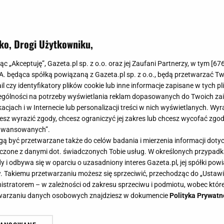
ko, Drogi Użytkowniku,
jąc „Akceptuję”, Gazeta.pl sp. z o.o. oraz jej Zaufani Partnerzy, w tym [
67
.A. będąca spółką powiązaną z Gazeta.pl sp. z o.o., będą przetwarzać T
ail czy identyfikatory plików cookie lub inne informacje zapisane w tych p
gólności na potrzeby wyświetlania reklam dopasowanych do Twoich zain
acjach i w Internecie lub personalizacji treści w nich wyświetlanych. Wyr
cesz wyrazić zgody, chcesz ograniczyć jej zakres lub chcesz wycofać zgo
aawansowanych”.
 być przetwarzane także do celów badania i mierzenia informacji dot
 łączone z danymi dot. świadczonych Tobie usług. W określonych przypad
i odbywa się w oparciu o uzasadniony interes Gazeta.pl, jej spółki powi
. Takiemu przetwarzaniu możesz się sprzeciwić, przechodząc do „Ust
nistratorem – w zależności od zakresu sprzeciwu i podmiotu, wobec które
etwarzaniu danych osobowych znajdziesz w dokumencie
Polityka Prywatn