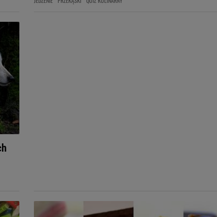
JEDZENIE
PRZEKĄSKI
QUIZ KULINARNY
ch