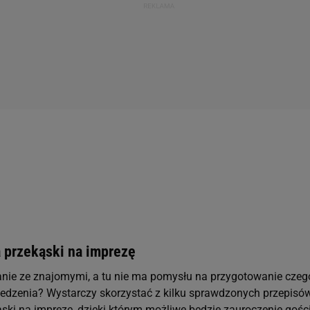
 przekąski na imprezę
anie ze znajomymi, a tu nie ma pomysłu na przygotowanie czeg
jedzenia? Wystarczy skorzystać z kilku sprawdzonych przepisó
ski na imprezę, dzięki którym możliwe będzie zauroczenie gości