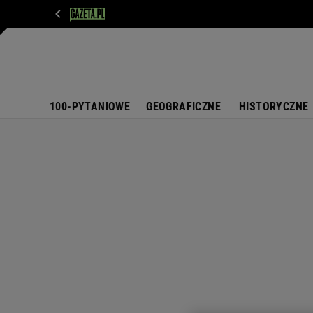
WIADOMOŚCI
NEXT
SPORT
PLOTEK
D
100-PYTANIOWE
GEOGRAFICZNE
HISTORYCZNE