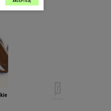
AKCEPTUJĘ
l sp. z o.o., jej
ić swoje preferencje
arzania danych poprzez
ych”. Zmiana ustawień
ach:
 celów identyfikacji.
omiar reklam i treści,
skie