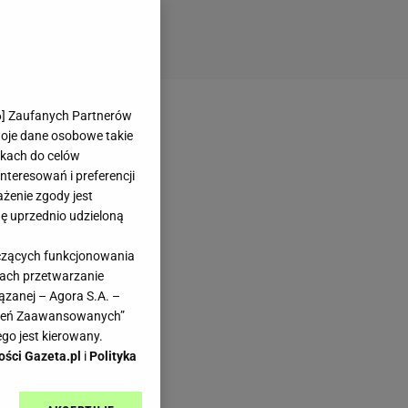
6
] Zaufanych Partnerów
woje dane osobowe takie
likach do celów
teresowań i preferencji
ażenie zgody jest
dę uprzednio udzieloną
yczących funkcjonowania
kach przetwarzanie
ązanej – Agora S.A. –
awień Zaawansowanych”
go jest kierowany.
ości Gazeta.pl
i
Polityka