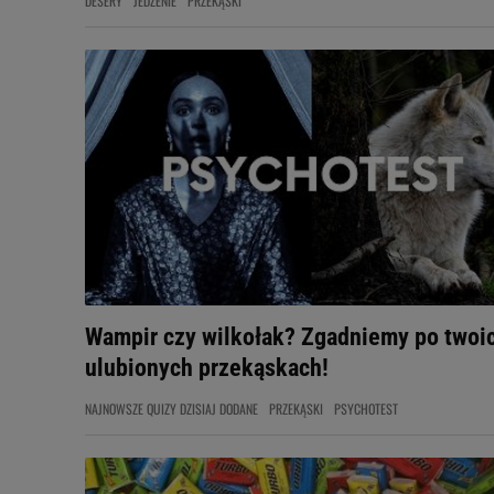
DESERY
JEDZENIE
PRZEKĄSKI
Wampir czy wilkołak? Zgadniemy po twoi
ulubionych przekąskach!
NAJNOWSZE QUIZY DZISIAJ DODANE
PRZEKĄSKI
PSYCHOTEST