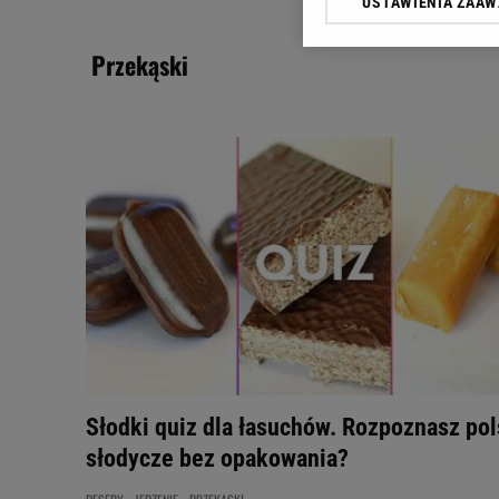
USTAWIENIA ZAA
Klikając „Akceptuję” wyra
Zaufanych Partnerów i A
przekąski
dotyczące plików cookie,
odnośnik „Ustawienia pr
plików cookie możliwa je
My, nasi Zaufani Partne
Użycie dokładnych danych
Przechowywanie informacji
badnie odbiorców i uleps
Słodki quiz dla łasuchów. Rozpoznasz pol
słodycze bez opakowania?