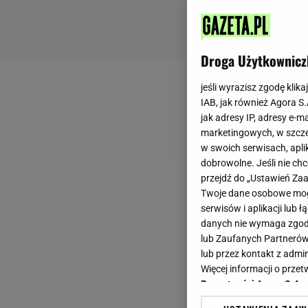
Droga Użytkownicz
jeśli wyrazisz zgodę klika
IAB, jak również Agora S
jak adresy IP, adresy e-m
marketingowych, w szcze
w swoich serwisach, aplik
dobrowolne. Jeśli nie ch
przejdź do „Ustawień Z
Twoje dane osobowe mogą
serwisów i aplikacji lub
danych nie wymaga zgody 
lub Zaufanych Partnerów
lub przez kontakt z admi
Więcej informacji o prz
Prywatności Agora S.A.