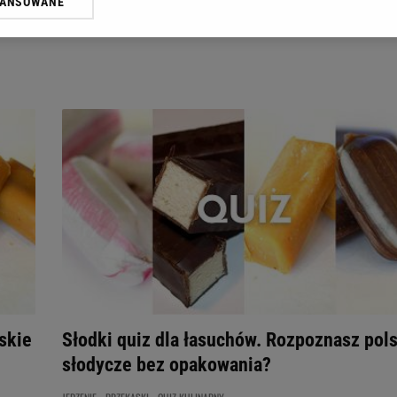
WANSOWANE
żasz też zgodę na zainstalowanie i przechowywanie plików cookie Gazeta.p
gora S.A. na Twoim urządzeniu końcowym. Możesz w każdej chwili zmien
 wywołując narzędzie do zarządzania twoimi preferencjami dot. przetw
ywatności ” w stopce serwisu i przechodząc do „Ustawień Zaawansowan
st także za pomocą ustawień przeglądarki.
rzy i Agora S.A. możemy przetwarzać dane osobowe w następujących cel
 geolokalizacyjnych. Aktywne skanowanie charakterystyki urządzenia do
 na urządzeniu lub dostęp do nich. Spersonalizowane reklamy i treści, p
zanie usług.
Lista Zaufanych Partnerów
skie
Słodki quiz dla łasuchów. Rozpoznasz pol
słodycze bez opakowania?