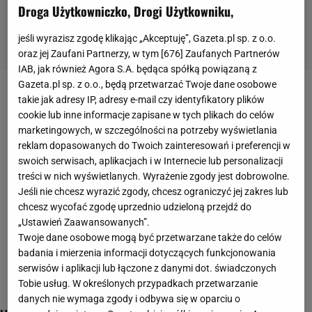
Droga Użytkowniczko, Drogi Użytkowniku,
jeśli wyrazisz zgodę klikając „Akceptuję”, Gazeta.pl sp. z o.o.
oraz jej Zaufani Partnerzy, w tym [
676
] Zaufanych Partnerów
IAB, jak również Agora S.A. będąca spółką powiązaną z
Gazeta.pl sp. z o.o., będą przetwarzać Twoje dane osobowe
przebrania na halloween
takie jak adresy IP, adresy e-mail czy identyfikatory plików
cookie lub inne informacje zapisane w tych plikach do celów
marketingowych, w szczególności na potrzeby wyświetlania
reklam dopasowanych do Twoich zainteresowań i preferencji w
swoich serwisach, aplikacjach i w Internecie lub personalizacji
treści w nich wyświetlanych. Wyrażenie zgody jest dobrowolne.
Jeśli nie chcesz wyrazić zgody, chcesz ograniczyć jej zakres lub
chcesz wycofać zgodę uprzednio udzieloną przejdź do
„Ustawień Zaawansowanych”.
Twoje dane osobowe mogą być przetwarzane także do celów
badania i mierzenia informacji dotyczących funkcjonowania
serwisów i aplikacji lub łączone z danymi dot. świadczonych
Tobie usług. W określonych przypadkach przetwarzanie
danych nie wymaga zgody i odbywa się w oparciu o