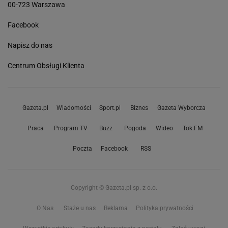
00-723 Warszawa
Facebook
Napisz do nas
Centrum Obsługi Klienta
Gazeta.pl
Wiadomości
Sport.pl
Biznes
Gazeta Wyborcza
Praca
Program TV
Buzz
Pogoda
Wideo
Tok.FM
Poczta
Facebook
RSS
Copyright © Gazeta.pl sp. z o.o.
O Nas
Staże u nas
Reklama
Polityka prywatności