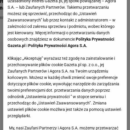
Halloweenowy psychotest. Twoje przebranie zdradzi, kim
uzasadniony interes Gazeta.pl, jej spółki powiązanej – Agora
naprawdę jesteś!
S.A. – lub Zaufanych Partnerów. Takiemu przetwarzaniu
możesz się sprzeciwić, przechodząc do „Ustawień
HALLOWEEN
NAJNOWSZE QUIZY DZISIAJ DODANE
PRZEBRANIA NA HALLOWEEN
Zaawansowanych” lub przez kontakt z administratorem – w
zależności od zakresu sprzeciwu i podmiotu, wobec którego
jest kierowany. Więcej informacji o przetwarzaniu danych
osobowych znajdziesz w dokumencie
Polityka Prywatności
Gazeta.pl
i
Polityka Prywatności Agora S.A.
Klikając „Akceptuję” wyrażasz też zgodę na zainstalowanie i
przechowywanie plików cookie Gazeta.pl sp. z o.o., jej
Zaufanych Partnerów i Agora S.A. na Twoim urządzeniu
końcowym. Możesz w każdej chwili zmienić swoje preferencje
dotyczące plików cookie, wywołując narzędzie do zarządzania
twoimi preferencjami dot. przetwarzania danych poprzez
odnośnik „Ustawienia prywatności ” w stopce serwisu i
przechodząc do „Ustawień Zaawansowanych”. Zmiana
ustawień plików cookie możliwa jest także za pomocą ustawień
przeglądarki.
My, nasi Zaufani Partnerzy i Agora S.A. możemy przetwarzać