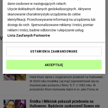
dane osobowe w następujących celach:
Użycie dokładnych danych geolokalizacyjnych. Aktywne
skanowanie charakterystyki urządzenia do celów
identyfikacji. Przechowywanie informacji na urządzeniu lub
dostęp do nich. Spersonalizowane reklamy i treści, pomiar
reklam i treści, badnie odbiorców i ulepszanie usług.
Lista Zaufanych Partnerów
Więcej o:
przebrania na halloween
USTAWIENIA ZAAWANSOWANE
AKCEPTUJĘ
Wszyscy na to czekali. Heidi Klum zszokowała
przebraniem na Halloween
Heidi Klum słynie z oryginalnych przebrań na Halloween.
W 2024 roku modelka i jej mąż zaprezentowali się na
imprezie jako postacie z filmu "E.T." z 1982 roku. W
przeszłości Klum brylowała także m.in. jako Fiona ze
"Shreka" oraz dżdżownica. I tym razem nie zawiodła
fanów, którzy z niecierpliwością
Śródka i Mikiciuk pokazali przebrania na
Halloween. Będziecie zaskoczeni! Dawno nie