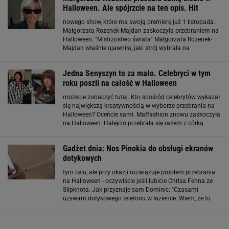
Halloween. Ale spójrzcie na ten opis. Hit
nowego show, które ma swoją premierę już 1 listopada.
Małgorzata Rozenek-Majdan zaskoczyła przebraniem na
Halloween. "Mistrzostwo świata" Małgorzata Rozenek-
Majdan właśnie ujawniła, jaki strój wybrała na
tegoroczne Halloween. Celebrytka, która otwarcie mówi o
tym, że korzysta z medycyny estetycznej
Jedna Senyszyn to za mało. Celebryci w tym
roku poszli na całość w Halloween
możecie zobaczyć tutaj. Kto spośród celebrytów wykazał
się największą kreatywnością w wyborze przebrania na
Halloween? Oceńcie sami. Maffashion znowu zaskoczyła
na Halloween. Halejcio przebrała się razem z córką
Jedną z osób z rodzimego show-biznesu, która na
Halloween zaskakuje najbardziej kreatywnymi
Gadżet dnia: Nos Pinokia do obsługi ekranów
dotykowych
tym celu, ale przy okazji rozwiązuje problem przebrania
na Halloween - oczywiście jeśli lubicie Chrisa Fehna ze
Slipknota. Jak przyznaje sam Dominic: "Czasami
używam dotykowego telefonu w łazience. Wiem, że to
głupie. Natrafam na problem, kiedy wkładam bez
namysłu lewą rękę do wody - robi się ona mokra