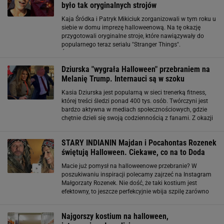
było tak oryginalnych strojów
Kaja Śródka i Patryk Mikiciuk zorganizowali w tym roku u
siebie w domu imprezę halloweenową. Na tę okazję
przygotowali oryginalne stroje, które nawiązywały do
popularnego teraz serialu "Stranger Things".
Śródka wcieliła się w postać Eleven. Wybrała
charakterystyczną różową sukienkę i blond perukę.
Dziurska "wygrała Halloween" przebraniem na
Melanię Trump. Internauci są w szoku
Kasia Dziurska jest popularną w sieci trenerką fitness,
której treści śledzi ponad 400 tys. osób. Twórczyni jest
bardzo aktywna w mediach społecznościowych, gdzie
chętnie dzieli się swoją codziennością z fanami. Z okazji
Halloween, Dziurska postanowiła zaprezentować im swój
kostium. Trenerka
STARY INDIANIN Majdan i Pocahontas Rozenek
świętują Halloween. Ciekawe, co na to Doda
Macie już pomysł na halloweenowe przebranie? W
poszukiwaniu inspiracji polecamy zajrzeć na Instagram
Małgorzaty Rozenek. Nie dość, że taki kostium jest
efektowny, to jeszcze perfekcyjnie wbija szpilę zarówno
poprzedniej żonie męża, jak i wszystkim hejterom, którzy
gwiazdę TVN do Dody porównują.
Najgorszy kostium na halloween,