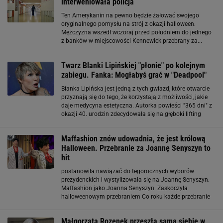
interweniowała policja
Ten Amerykanin na pewno będzie żałować swojego
oryginalnego pomysłu na strój z okazji halloween.
Mężczyzna wszedł wczoraj przed południem do jednego
z banków w miejscowości Kennewick przebrany za...
"terrorystę". Miał na sobie turban a do pasa przypiął
sztuczną bombę. Czy to mogło się udać?
Twarz Blanki Lipińskiej "płonie" po kolejnym
zabiegu. Fanka: Mogłabyś grać w "Deadpool"
Bianka Lipińska jest jedną z tych gwiazd, które otwarcie
przyznają się do tego, że korzystają z możliwości, jakie
daje medycyna estetyczna. Autorka powieści "365 dni" z
okazji 40. urodzin zdecydowała się na głęboki lifting
twarzy. Zrezygnowała tylko z tego zabiegu na czole, gdzie
regularnie
Maffashion znów udowadnia, że jest królową
Halloween. Przebranie za Joannę Senyszyn to
hit
postanowiła nawiązać do tegorocznych wyborów
prezydenckich i wystylizowała się na Joannę Senyszyn.
Maffashion jako Joanna Senyszyn. Zaskoczyła
halloweenowym przebraniem Co roku każde przebranie
na Halloween, które prezentuje Maffashion, jest
dopracowane w najdrobniejszych szczegółach.
Małgorzata Rozenek przeszła samą siebie w
Tegoroczne