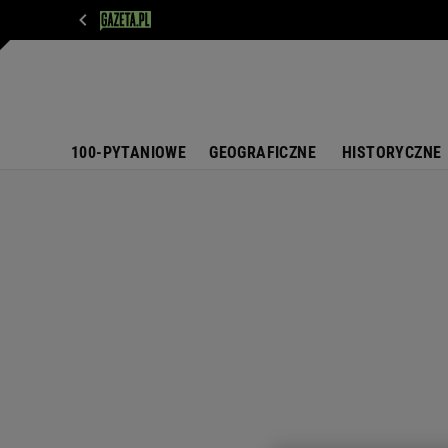
WIADOMOŚCI
NEXT
SPORT
PLOTEK
D
100-PYTANIOWE
GEOGRAFICZNE
HISTORYCZNE