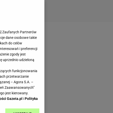
6
] Zaufanych Partnerów
woje dane osobowe takie
likach do celów
teresowań i preferencji
ażenie zgody jest
dę uprzednio udzieloną
yczących funkcjonowania
kach przetwarzanie
ązanej – Agora S.A. –
awień Zaawansowanych”
go jest kierowany.
ości Gazeta.pl
i
Polityka