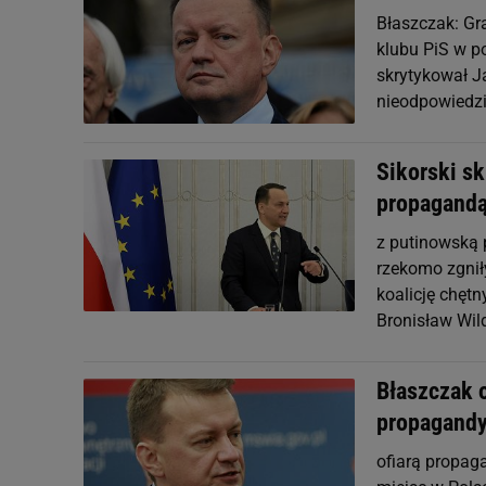
Błaszczak: Gr
klubu PiS w p
skrytykował J
nieodpowiedzia
Sikorski s
propagandą
z putinowską p
rzekomo zgnił
koalicję chętn
Bronisław Wil
Błaszczak o
propagandy 
ofiarą propaga