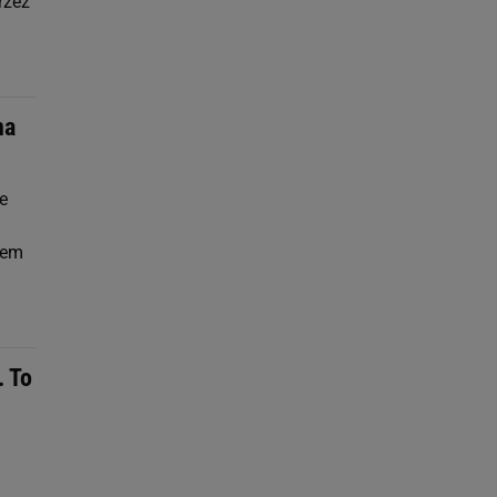
rzez
na
e
iem
. To