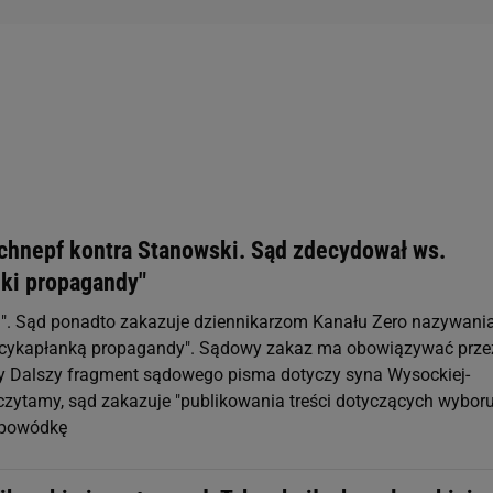
hnepf kontra Stanowski. Sąd zdecydował ws.
nki propagandy"
". Sąd ponadto zakazuje dziennikarzom Kanału Zero nazywani
arcykapłanką propagandy". Sądowy zakaz ma obowiązywać prze
y Dalszy fragment sądowego pisma dotyczy syna Wysockiej-
czytamy, sąd zakazuje "publikowania treści dotyczących wybor
 powódkę