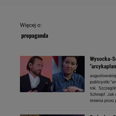
Więcej o:
propaganda
Wysocka-Sc
"arcykapła
augustowskiej
publicystki "
rok. Szczegół
Schnepf. Jak 
imienia przez