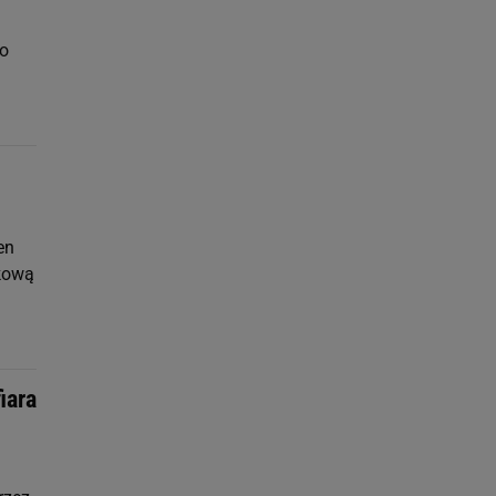
no
en
skową
iara