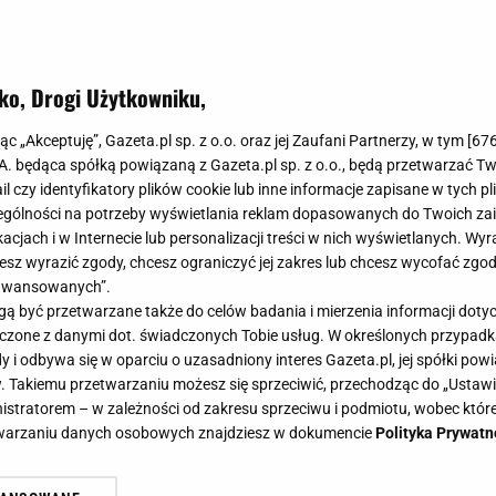
ko, Drogi Użytkowniku,
jąc „Akceptuję”, Gazeta.pl sp. z o.o. oraz jej Zaufani Partnerzy, w tym [
67
.A. będąca spółką powiązaną z Gazeta.pl sp. z o.o., będą przetwarzać T
ail czy identyfikatory plików cookie lub inne informacje zapisane w tych p
gólności na potrzeby wyświetlania reklam dopasowanych do Twoich zain
acjach i w Internecie lub personalizacji treści w nich wyświetlanych. Wyr
cesz wyrazić zgody, chcesz ograniczyć jej zakres lub chcesz wycofać zgo
aawansowanych”.
 być przetwarzane także do celów badania i mierzenia informacji dot
 łączone z danymi dot. świadczonych Tobie usług. W określonych przypad
i odbywa się w oparciu o uzasadniony interes Gazeta.pl, jej spółki powi
. Takiemu przetwarzaniu możesz się sprzeciwić, przechodząc do „Ust
nistratorem – w zależności od zakresu sprzeciwu i podmiotu, wobec które
etwarzaniu danych osobowych znajdziesz w dokumencie
Polityka Prywatn