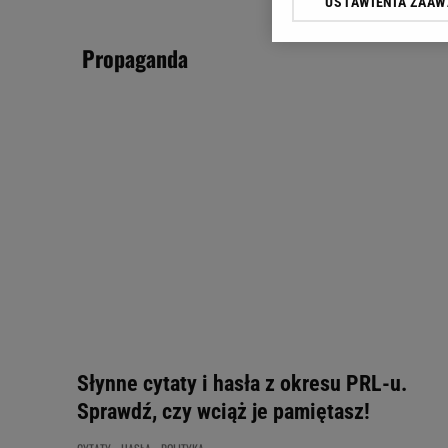
USTAWIENIA ZAA
Klikając „Akceptuję” wyra
Zaufanych Partnerów i A
propaganda
dotyczące plików cookie,
odnośnik „Ustawienia pr
plików cookie możliwa je
My, nasi Zaufani Partne
Użycie dokładnych danych
Przechowywanie informacji
badnie odbiorców i uleps
Słynne cytaty i hasła z okresu PRL-u.
Sprawdź, czy wciąż je pamiętasz!