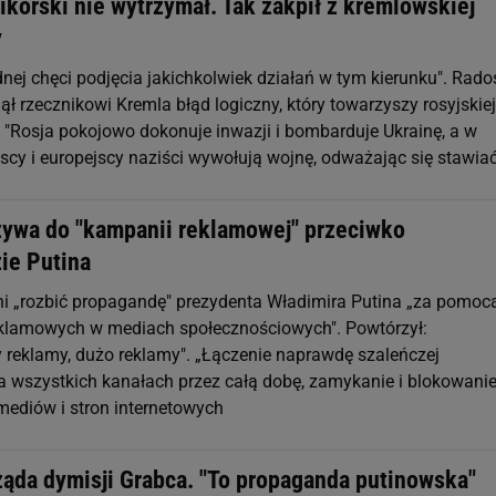
korski nie wytrzymał. Tak zakpił z kremlowskiej
y
dnej chęci podjęcia jakichkolwiek działań w tym kierunku". Rad
ął rzecznikowi Kremla błąd logiczny, który towarzyszy rosyjskiej
 "Rosja pokojowo dokonuje inwazji i bombarduje Ukrainę, a w
scy i europejscy naziści wywołują wojnę, odważając się stawia
ywa do "kampanii reklamowej" przeciwko
ie Putina
oni „rozbić propagandę" prezydenta Władimira Putina „za pomoc
klamowych w mediach społecznościowych". Powtórzył:
 reklamy, dużo reklamy". „Łączenie naprawdę szaleńczej
 wszystkich kanałach przez całą dobę, zamykanie i blokowani
mediów i stron internetowych
żąda dymisji Grabca. "To propaganda putinowska"