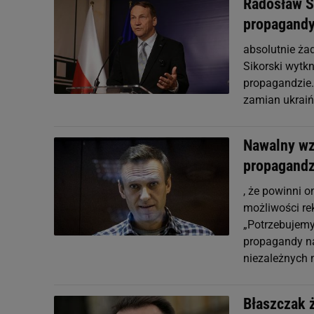
Radosław Si
propagand
absolutnie ża
Sikorski wytkn
propagandzie.
zamian ukraiń
Nawalny wz
propagandz
, że powinni 
możliwości re
„Potrzebujemy
propagandy na
niezależnych 
Błaszczak 