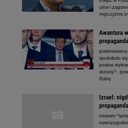
miejsc w Polsc
ulice i zagran
mężczyźnie zn
Awantura w 
propaganda
przemówienia 
spodobało się
posłów wybra
donosy? - powi
Robię
Izrael: ni
propagand
mianem "tanie
niewiarygodne