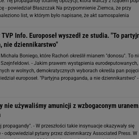
e. Tej propagandy totalnej opozycji, która walczy z rządem pop
icę - powiedział Błaszczak Na przypomnienie Ziemca, że przy
aleziono list, w którym było napisane, że akt samospalenia
TVP Info. Europoseł wyszedł ze studia. "To partyj
, nie dziennikarstwo"
Michała Boniego, które Rachoń określił mianem "donosu". To ni
 Szejnfeldowi. - Jakim prawem wystąpienia eurodeputowanych,
nych w wolnych, demokratycznych wyborach określa pan pojęc
edział europoseł. "Partyjna propaganda, a nie dziennikarstwo" -
gdy nie używaliśmy amunicji z wzbogaconym uranem
a
j propagandy". - W przeszłości takie insynuacje okazywały się
 - odpowiedział pytany przez dziennikarzy Associated Press. W