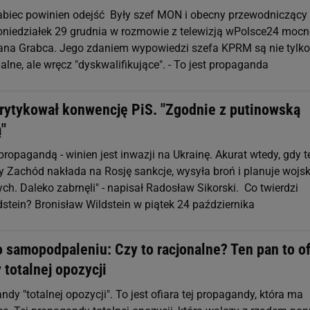
abiec powinien odejść Były szef MON i obecny przewodniczący
oniedziałek 29 grudnia w rozmowie z telewizją wPolsce24 moc
ana Grabca. Jego zdaniem wypowiedzi szefa KPRM są nie tylko
lne, ale wręcz "dyskwalifikujące". - To jest propaganda
krytykował konwencję PiS. "Zgodnie z putinowską
"
ropagandą - winien jest inwazji na Ukrainę. Akurat wtedy, gdy t
y Zachód nakłada na Rosję sankcje, wysyła broń i planuje woj
ych. Daleko zabrnęli" - napisał Radosław Sikorski. Co twierdzi
dstein? Bronisław Wildstein w piątek 24 października
 samopodpaleniu: Czy to racjonalne? Ten pan to of
totalnej opozycji
ndy "totalnej opozycji". To jest ofiara tej propagandy, która ma