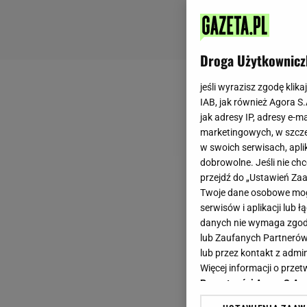
Droga Użytkownicz
jeśli wyrazisz zgodę klika
IAB, jak również Agora S
jak adresy IP, adresy e-m
marketingowych, w szcze
w swoich serwisach, aplik
dobrowolne. Jeśli nie ch
przejdź do „Ustawień Z
Twoje dane osobowe mogą
serwisów i aplikacji lub
danych nie wymaga zgody 
lub Zaufanych Partnerów
lub przez kontakt z admi
Więcej informacji o prz
Prywatności Agora S.A.