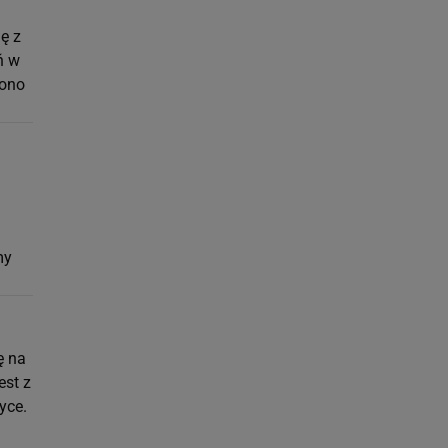
ę z
ń w
iono
my
ę na
est z
yce.