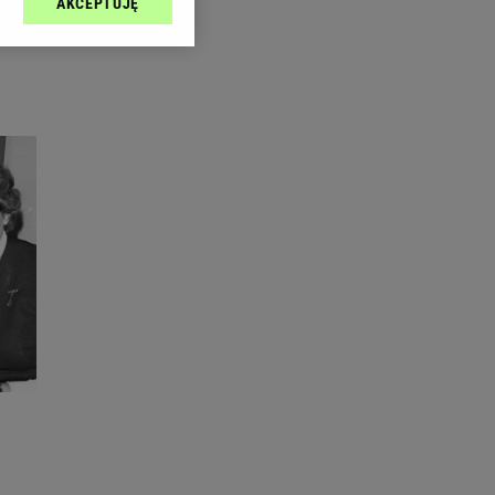
AKCEPTUJĘ
l sp. z o.o., jej
ić swoje preferencje
arzania danych poprzez
ych”. Zmiana ustawień
ach:
 celów identyfikacji.
omiar reklam i treści,