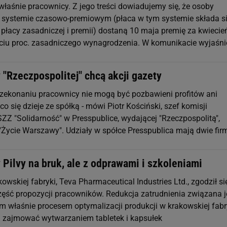
i właśnie pracownicy. Z jego treści dowiadujemy się, że osoby
 systemie czasowo-premiowym (płaca w tym systemie składa si
 płacy zasadniczej i premii) dostaną 10 maja premię za kwiecie
ciu proc. zasadniczego wynagrodzenia. W komunikacie wyjaśn
"Rzeczpospolitej" chcą akcji gazety
zekonaniu pracownicy nie mogą być pozbawieni profitów ani
co się dzieje ze spółką - mówi Piotr Kościński, szef komisji
ZZ "Solidarność" w Presspublice, wydającej "Rzeczpospolitą",
 "Życie Warszawy". Udziały w spółce Presspublica mają dwie fir
Pilvy na bruk, ale z odprawami i szkoleniami
kowskiej fabryki, Teva Pharmaceutical Industries Ltd., zgodził si
ść propozycji pracowników. Redukcja zatrudnienia związana j
 właśnie procesem optymalizacji produkcji w krakowskiej fabr
a zajmować wytwarzaniem tabletek i kapsułek