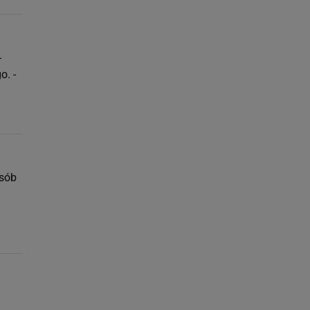
-
o. -
osób