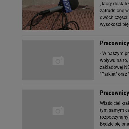
, który dostal
zatrudnione w
dwóch części:
wysokości pię
Pracownicy 
- W naszym pr
wpływu na to, 
zakładowej NS
"Parkiet" oraz
Pracownicy 
Właściciel kra
tym samym czę
rozpoczynanym
Będzie się on