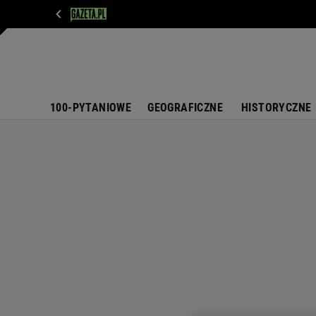
WIADOMOŚCI
NEXT
SPORT
PLOTEK
D
100-PYTANIOWE
GEOGRAFICZNE
HISTORYCZNE