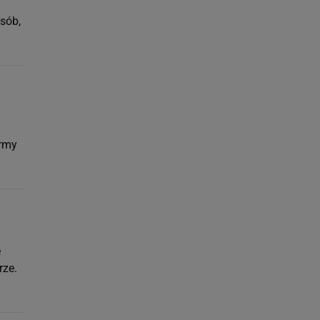
osób,
ormy
e
rze.