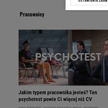
USTAWIENIA ZAA
Klikając „Akceptuję” wyra
Zaufanych Partnerów i A
pracownicy
dotyczące plików cookie,
odnośnik „Ustawienia pr
plików cookie możliwa je
My, nasi Zaufani Partne
Użycie dokładnych danych
Przechowywanie informacji
badnie odbiorców i uleps
Jakim typem pracownika jesteś? Ten
psychotest powie Ci więcej niż CV