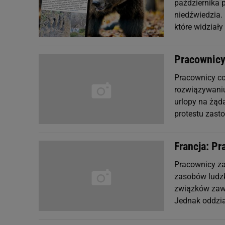
października 
niedźwiedzia. 
które widziały
Pracownicy
Pracownicy co
rozwiązywaniu
urlopy na żąda
protestu zasto
Francja: Pr
Pracownicy za
zasobów ludzk
związków zawo
Jednak oddzia