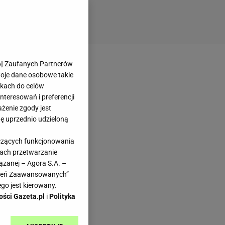
6
] Zaufanych Partnerów
woje dane osobowe takie
likach do celów
teresowań i preferencji
ażenie zgody jest
dę uprzednio udzieloną
yczących funkcjonowania
kach przetwarzanie
ązanej – Agora S.A. –
awień Zaawansowanych”
go jest kierowany.
ości Gazeta.pl
i
Polityka