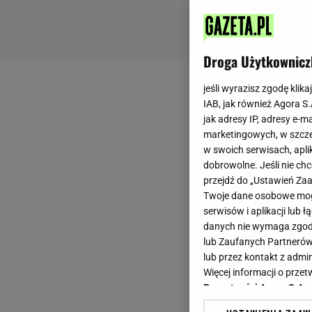
Droga Użytkownicz
jeśli wyrazisz zgodę klika
IAB, jak również Agora S
jak adresy IP, adresy e-m
marketingowych, w szcze
w swoich serwisach, aplik
dobrowolne. Jeśli nie ch
przejdź do „Ustawień Z
Twoje dane osobowe mogą
serwisów i aplikacji lub
danych nie wymaga zgody 
lub Zaufanych Partnerów
lub przez kontakt z admi
Więcej informacji o prz
Prywatności Agora S.A.