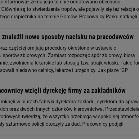
poinformował, że na jego terenie odnotowano obecność
"Głównie są to stwierdzenia tropów, ale pojawiły się też relacje 
 tego drapieżnika na terenie Gorców. Pracownicy Parku natknęli
 znaleźli nowe sposoby nacisku na pracodawców
raz częściej omijają procedury określone w ustawie o
 sporów zbiorowych. Zamiast rozpocząć spór zbiorowy, biorą
nie, zwolnienia lekarskie lub stosują tzw. strajk włoski. Takie f
sowali niedawno celnicy, lekarze i urzędnicy. Jak pisze "GP
acownicy wzięli dyrekcję firmy za zakładników
mknęli w biurach fabryki dyrektora zakładu, dyrektora do spraw
ich oraz dwóch innych członków kierownictwa. Przedstawiciel
dowych twierdzą, że wszystko przebiega w spokojnej atmosfe
ły szturmowe policji otoczyły zakład. Pracownicy podjęli