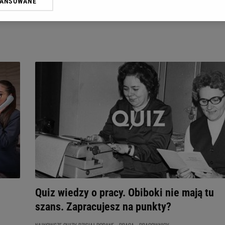
WANSOWANE
żasz też zgodę na zainstalowanie i przechowywanie plików cookie Gazeta.p
gora S.A. na Twoim urządzeniu końcowym. Możesz w każdej chwili zmien
 wywołując narzędzie do zarządzania twoimi preferencjami dot. przetw
ywatności ” w stopce serwisu i przechodząc do „Ustawień Zaawansowan
st także za pomocą ustawień przeglądarki.
rzy i Agora S.A. możemy przetwarzać dane osobowe w następujących cel
 geolokalizacyjnych. Aktywne skanowanie charakterystyki urządzenia do
 na urządzeniu lub dostęp do nich. Spersonalizowane reklamy i treści, p
zanie usług.
Lista Zaufanych Partnerów
Quiz wiedzy o pracy. Obiboki nie mają tu
szans. Zapracujesz na punkty?