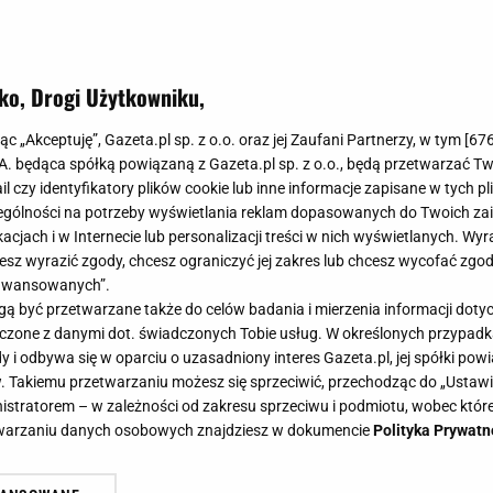
ko, Drogi Użytkowniku,
jąc „Akceptuję”, Gazeta.pl sp. z o.o. oraz jej Zaufani Partnerzy, w tym [
67
.A. będąca spółką powiązaną z Gazeta.pl sp. z o.o., będą przetwarzać T
ail czy identyfikatory plików cookie lub inne informacje zapisane w tych p
gólności na potrzeby wyświetlania reklam dopasowanych do Twoich zain
acjach i w Internecie lub personalizacji treści w nich wyświetlanych. Wyr
cesz wyrazić zgody, chcesz ograniczyć jej zakres lub chcesz wycofać zgo
aawansowanych”.
 być przetwarzane także do celów badania i mierzenia informacji dot
 łączone z danymi dot. świadczonych Tobie usług. W określonych przypad
i odbywa się w oparciu o uzasadniony interes Gazeta.pl, jej spółki powi
. Takiemu przetwarzaniu możesz się sprzeciwić, przechodząc do „Ust
nistratorem – w zależności od zakresu sprzeciwu i podmiotu, wobec które
etwarzaniu danych osobowych znajdziesz w dokumencie
Polityka Prywatn