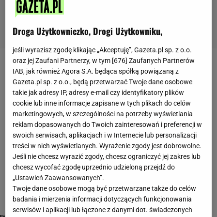
Droga Użytkowniczko, Drogi Użytkowniku,
jeśli wyrazisz zgodę klikając „Akceptuję”, Gazeta.pl sp. z o.o.
oraz jej Zaufani Partnerzy, w tym [
676
] Zaufanych Partnerów
polska komedia
IAB, jak również Agora S.A. będąca spółką powiązaną z
Gazeta.pl sp. z o.o., będą przetwarzać Twoje dane osobowe
takie jak adresy IP, adresy e-mail czy identyfikatory plików
cookie lub inne informacje zapisane w tych plikach do celów
marketingowych, w szczególności na potrzeby wyświetlania
reklam dopasowanych do Twoich zainteresowań i preferencji w
swoich serwisach, aplikacjach i w Internecie lub personalizacji
treści w nich wyświetlanych. Wyrażenie zgody jest dobrowolne.
Jeśli nie chcesz wyrazić zgody, chcesz ograniczyć jej zakres lub
chcesz wycofać zgodę uprzednio udzieloną przejdź do
„Ustawień Zaawansowanych”.
Twoje dane osobowe mogą być przetwarzane także do celów
badania i mierzenia informacji dotyczących funkcjonowania
serwisów i aplikacji lub łączone z danymi dot. świadczonych