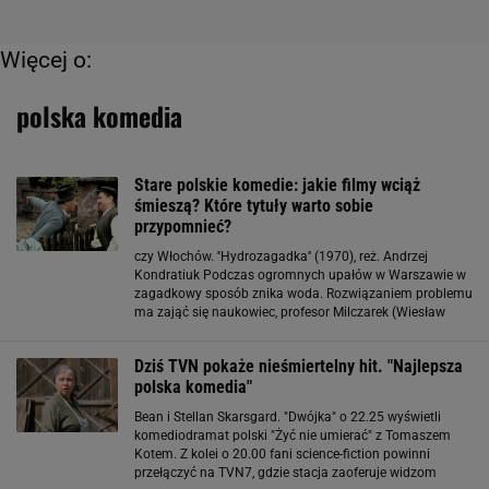
Więcej o:
polska komedia
Stare polskie komedie: jakie filmy wciąż
śmieszą? Które tytuły warto sobie
przypomnieć?
czy Włochów. ''Hydrozagadka'' (1970), reż. Andrzej
Kondratiuk Podczas ogromnych upałów w Warszawie w
zagadkowy sposób znika woda. Rozwiązaniem problemu
ma zająć się naukowiec, profesor Milczarek (Wiesław
Michnikowski), którego wspomaga nieustraszony As
(Józef Nowak). Kultowe polskie komedie
Dziś TVN pokaże nieśmiertelny hit. "Najlepsza
polska komedia"
Bean i Stellan Skarsgard. "Dwójka" o 22.25 wyświetli
komediodramat polski "Żyć nie umierać" z Tomaszem
Kotem. Z kolei o 20.00 fani science-fiction powinni
przełączyć na TVN7, gdzie stacja zaoferuje widzom