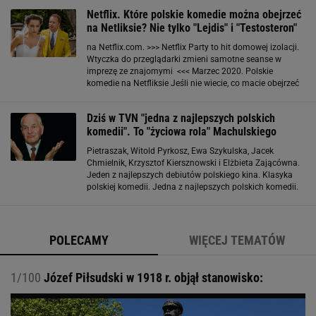
z polską komedią, która wkrótce będzie obchodziła
Netflix. Które polskie komedie można obejrzeć
na Netliksie? Nie tylko "Lejdis" i "Testosteron"
na Netflix.com. >>> Netflix Party to hit domowej izolacji.
Wtyczka do przeglądarki zmieni samotne seanse w
imprezę ze znajomymi <<< Marzec 2020. Polskie
komedie na Netfliksie Jeśli nie wiecie, co macie obejrzeć
w domu, zawsze możecie włączyć na Netfliskie dzisiaj już
kultowe polskie komedie: "Lejdis
Dziś w TVN "jedna z najlepszych polskich
komedii". To "życiowa rola" Machulskiego
Pietraszak, Witold Pyrkosz, Ewa Szykulska, Jacek
Chmielnik, Krzysztof Kiersznowski i Elżbieta Zającówna.
Jeden z najlepszych debiutów polskiego kina. Klasyka
polskiej komedii. Jedna z najlepszych polskich komedii.
Znakomity Machulski w życiowej roli – brzmią opinie
widzów publikowane na łamach portalu
POLECAMY
WIĘCEJ TEMATÓW
1/100
Józef Piłsudski w 1918 r. objął stanowisko: