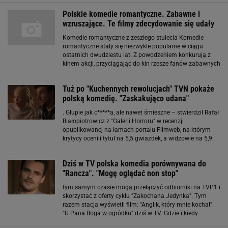
Polskie komedie romantyczne. Zabawne i
wzruszające. Te filmy zdecydowanie się udały
Komedie romantyczne z zeszłego stulecia Komedie
romantyczne stały się niezwykle popularne w ciągu
ostatnich dwudziestu lat. Z powodzeniem konkurują z
kinem akcji, przyciągając do kin rzesze fanów zabawnych
historii miłosnych. Polskie komedie romantyczne cieszą
się sporym zainteresowaniem widzów
Tuż po "Kuchennych rewolucjach" TVN pokaże
polską komedię. "Zaskakująco udana"
. Głupie jak c*****a, ale nawet śmieszne – stwierdził Rafał
Białopiotrowicz z "Galerii Horroru" w recenzji
opublikowanej na łamach portalu Filmweb, na którym
krytycy ocenili tytuł na 5,5 gwiazdek, a widzowie na 5,9.
Opinie tych drugich były zresztą bardziej przychylne.
Wreszcie polska komedia romantyczna
Dziś w TV polska komedia porównywana do
"Rancza". "Mogę oglądać non stop"
tym samym czasie mogą przełączyć odbiorniki na TVP1 i
skorzystać z oferty cyklu "Zakochana Jedynka". Tym
razem stacja wyświetli film: "Anglik, który mnie kochał".
"U Pana Boga w ogródku" dziś w TV. Gdzie i kiedy
oglądać? 1 marca w TV to też moment, by zapoznać się