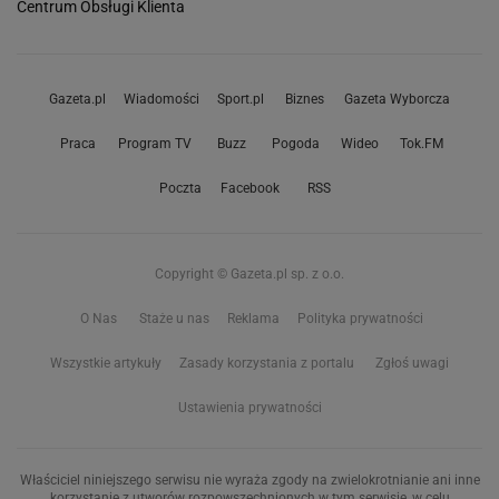
Centrum Obsługi Klienta
Gazeta.pl
Wiadomości
Sport.pl
Biznes
Gazeta Wyborcza
Praca
Program TV
Buzz
Pogoda
Wideo
Tok.FM
Poczta
Facebook
RSS
Copyright © Gazeta.pl sp. z o.o.
O Nas
Staże u nas
Reklama
Polityka prywatności
Wszystkie artykuły
Zasady korzystania z portalu
Zgłoś uwagi
Ustawienia prywatności
Właściciel niniejszego serwisu nie wyraża zgody na zwielokrotnianie ani inne
korzystanie z utworów rozpowszechnionych w tym serwisie, w celu