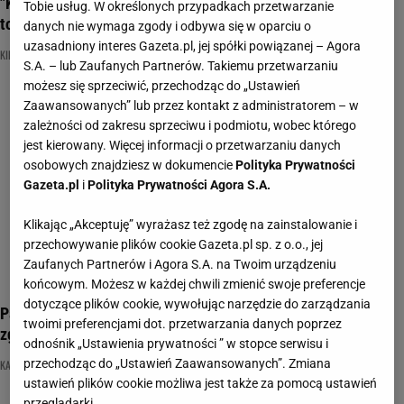
"Kiler" to kultowa polska komedia. Znasz ją na pamięć? Quiz
Tobie usług. W określonych przypadkach przetwarzanie
to sprawdzi
danych nie wymaga zgody i odbywa się w oparciu o
uzasadniony interes Gazeta.pl, jej spółki powiązanej – Agora
KILER
NAJNOWSZE QUIZY DZISIAJ DODANE
POLSKA KOMEDIA
S.A. – lub Zaufanych Partnerów. Takiemu przetwarzaniu
możesz się sprzeciwić, przechodząc do „Ustawień
Zaawansowanych” lub przez kontakt z administratorem – w
zależności od zakresu sprzeciwu i podmiotu, wobec którego
jest kierowany. Więcej informacji o przetwarzaniu danych
osobowych znajdziesz w dokumencie
Polityka Prywatności
Gazeta.pl
i
Polityka Prywatności Agora S.A.
Klikając „Akceptuję” wyrażasz też zgodę na zainstalowanie i
przechowywanie plików cookie Gazeta.pl sp. z o.o., jej
Zaufanych Partnerów i Agora S.A. na Twoim urządzeniu
końcowym. Możesz w każdej chwili zmienić swoje preferencje
dotyczące plików cookie, wywołując narzędzie do zarządzania
Pamiętasz jeszcze polską komedię "Sami swoi"? Spróbuj
twoimi preferencjami dot. przetwarzania danych poprzez
zgarnąć 8/8!
odnośnik „Ustawienia prywatności ” w stopce serwisu i
przechodząc do „Ustawień Zaawansowanych”. Zmiana
KARGUL I PAWLAK
POLSKA KOMEDIA
POLSKIE FILMY
ustawień plików cookie możliwa jest także za pomocą ustawień
przeglądarki.