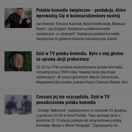
seans oscarowego "Interstellara" Christophera Nolana.
Wielbiciele starych, polskich komedii
Polskie komedie świąteczne - produkcje, które
wprowadzą Cię w bożonarodzeniowy nastrój
się również: Tomasz Karolak, Rafał Królikowski, Mateusz
Rusin i Jan Englert. Najlepsze polskie komedie
świąteczne: co obejrzeć? Najlepsze polskie komedie
świąteczne to głównie historie romantyczne, wśród
których znalazły się "Planeta Singli 2" i "Miłość jest
wszystkim". "Planeta Singli 2", reż. Sam Akina (2018
Dziś w TV polska komedia. Było o niej głośno
za sprawą akcji prokuratury
22.55 na TVN zostanie wyemitowana polska komedia
romantyczna z 2009 roku "Idealny facet dla mojej
dziewczyny". W rolach głównych: Marcin Dorociński,
Magdalena Boczarska, Izabela Kuna i Danuta Stenka. Kto
woli sięgnąć po klasykę lat 90., powinien o 22.40
przełączyć na TV4. Stacja pokaże "Pamięć absolutną
Cenzura jej nie oszczędziła. Dziś w TV
ponadczasowa polska komedia
. Emisję "Seksmisji" zaplanowano w czwartek 25 grudnia
o godzinie 20.00 w Kino Polska. Tego samego dnia o
godzinie 22:15 stacja pokaże też inną kultową polską
komedię. Mowa o filmie "Kingsajz". Zapraszamy do
udziału w sondzie i komentowania.