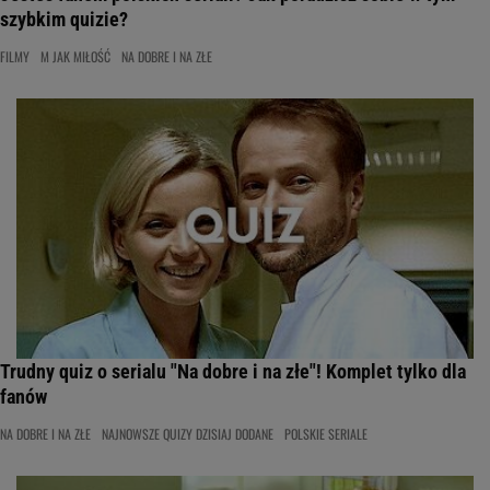
szybkim quizie?
FILMY
M JAK MIŁOŚĆ
NA DOBRE I NA ZŁE
Trudny quiz o serialu "Na dobre i na złe"! Komplet tylko dla
fanów
NA DOBRE I NA ZŁE
NAJNOWSZE QUIZY DZISIAJ DODANE
POLSKIE SERIALE