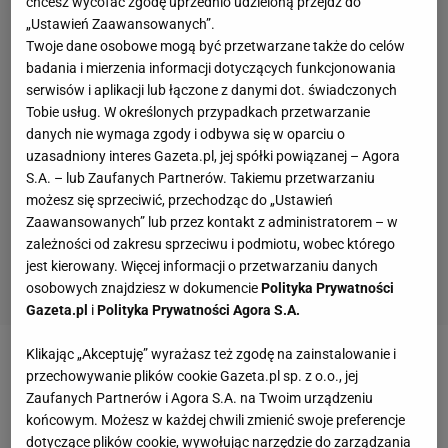
chcesz wycofać zgodę uprzednio udzieloną przejdź do
„Ustawień Zaawansowanych”.
Twoje dane osobowe mogą być przetwarzane także do celów
badania i mierzenia informacji dotyczących funkcjonowania
serwisów i aplikacji lub łączone z danymi dot. świadczonych
Tobie usług. W określonych przypadkach przetwarzanie
danych nie wymaga zgody i odbywa się w oparciu o
uzasadniony interes Gazeta.pl, jej spółki powiązanej – Agora
S.A. – lub Zaufanych Partnerów. Takiemu przetwarzaniu
możesz się sprzeciwić, przechodząc do „Ustawień
Zaawansowanych” lub przez kontakt z administratorem – w
zależności od zakresu sprzeciwu i podmiotu, wobec którego
jest kierowany. Więcej informacji o przetwarzaniu danych
osobowych znajdziesz w dokumencie
Polityka Prywatności
Gazeta.pl
i
Polityka Prywatności Agora S.A.
Klikając „Akceptuję” wyrażasz też zgodę na zainstalowanie i
przechowywanie plików cookie Gazeta.pl sp. z o.o., jej
Zaufanych Partnerów i Agora S.A. na Twoim urządzeniu
końcowym. Możesz w każdej chwili zmienić swoje preferencje
dotyczące plików cookie, wywołując narzędzie do zarządzania