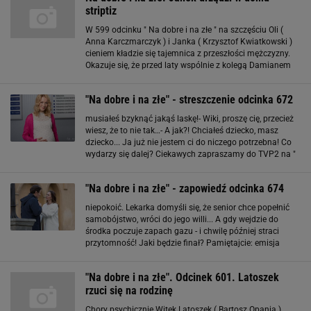
striptiz
W 599 odcinku " Na dobre i na złe " na szczęściu Oli (
Anna Karczmarczyk ) i Janka ( Krzysztof Kwiatkowski )
cieniem kładzie się tajemnica z przeszłości mężczyzny.
Okazuje się, że przed laty wspólnie z kolegą Damianem
(Mateusz Jordan-Młodziankowski) przeprowadził
nielegalny zabieg
"Na dobre i na złe" - streszczenie odcinka 672
musiałeś bzyknąć jakąś laskę!- Wiki, proszę cię, przecież
wiesz, że to nie tak…- A jak?! Chciałeś dziecko, masz
dziecko... Ja już nie jestem ci do niczego potrzebna! Co
wydarzy się dalej? Ciekawych zapraszamy do TVP2 na "
Na dobre i na złe " – 10 maja, punktualnie o godz. 20:40!
J.W.
"Na dobre i na złe" - zapowiedź odcinka 674
niepokoić. Lekarka domyśli się, że senior chce popełnić
samobójstwo, wróci do jego willi... A gdy wejdzie do
środka poczuje zapach gazu - i chwilę później straci
przytomność! Jaki będzie finał? Pamiętajcie: emisja
odcinka " Na dobre i na złe " numer 674 – ostatniego w
sezonie – już 24 maja, punktualnie o
"Na dobre i na złe". Odcinek 601. Latoszek
rzuci się na rodzinę
Chory psychicznie Witek Latoszek ( Bartosz Opania )