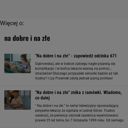
Więcej o:
na dobre i na złe
"Na dobre i na złe" - zapowiedź odcinka 671
Dąbrowska), ale w trakcie zabiegu nagle pojawią się
komplikacje. I w końcu lekarze wezwą na pomoc…
strażaków! Dlaczego przypadek seniorki będzie aż tak
trudny? I czy Przemek zdoła jednak panią profesor
uratować? Ciekawych zapraszamy na "Na dobre i na złe"
do TVP2 – 26 kwietnia, punktualnie o godz. 20:40
"Na dobre i na złe" znika z ramówki. Wiadomo,
co dalej
" Na dobre i na złe " to serial telewizyjny opowiadający
perypetie lekarzy ze szpitala w Leśnej Górze. Trudno
uwierzyć, że pierwszy odcinek tasiemca wyemitowano
prawie 25 lat temu, bo 7 listopada 1999 roku. Od samego
początku produkcja cieszy się ogromnym