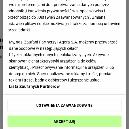
twoimi preferencjami dot. przetwarzania danych poprzez
odnośnik „Ustawienia prywatności ” w stopce serwisu i
przechodząc do „Ustawień Zaawansowanych”. Zmiana
ustawień plików cookie możliwa jest także za pomocą ustawień
przeglądarki.
Dobrze znasz seriale medyczne? Spróbuj bezbłędnie
My, nasi Zaufani Partnerzy i Agora S.A. możemy przetwarzać
rozwiązać nasz quiz
dane osobowe w następujących celach:
Użycie dokładnych danych geolokalizacyjnych. Aktywne
DR HOUSE
MEDYCYNA
NA DOBRE I NA ZŁE
skanowanie charakterystyki urządzenia do celów
identyfikacji. Przechowywanie informacji na urządzeniu lub
dostęp do nich. Spersonalizowane reklamy i treści, pomiar
reklam i treści, badnie odbiorców i ulepszanie usług.
Lista Zaufanych Partnerów
USTAWIENIA ZAAWANSOWANE
AKCEPTUJĘ