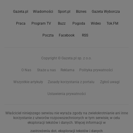
Gazeta.pl
Wiadomości
Sport.pl
Biznes
Gazeta Wyborcza
Praca
Program TV
Buzz
Pogoda
Wideo
Tok.FM
Poczta
Facebook
RSS
Copyright © Gazeta.pl sp. z o.o.
O Nas
Staże u nas
Reklama
Polityka prywatności
Wszystkie artykuły
Zasady korzystania z portalu
Zgłoś uwagi
Ustawienia prywatności
Właściciel niniejszego serwisu nie wyraża zgody na zwielokrotnianie ani inne
korzystanie z utworów rozpowszechnionych w tym serwisie, w celu
eksploracji tekstów i danych. Więcej informacji w
zastrzeżeniu dot. eksploracji tekstów i danych