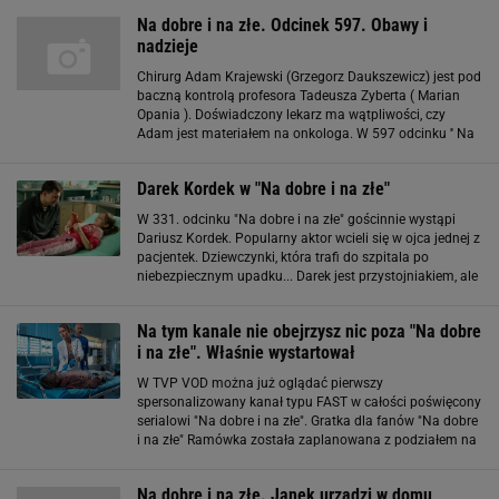
zainteresowaniem widzów, a przez lata
Na dobre i na złe. Odcinek 597. Obawy i
nadzieje
Chirurg Adam Krajewski (Grzegorz Daukszewicz) jest pod
baczną kontrolą profesora Tadeusza Zyberta ( Marian
Opania ). Doświadczony lekarz ma wątpliwości, czy
Adam jest materiałem na onkologa. W 597 odcinku '' Na
dobre i na złe '' doktor Zybert zapyta Krajewskiego, czy nie
wolałby zmienić
Darek Kordek w "Na dobre i na złe"
W 331. odcinku "Na dobre i na złe" gościnnie wystąpi
Dariusz Kordek. Popularny aktor wcieli się w ojca jednej z
pacjentek. Dziewczynki, która trafi do szpitala po
niebezpiecznym upadku... Darek jest przystojniakiem, ale
bardzo skromnym. Chyba nie mam warunków na
amanta: jestem za niski, mam
Na tym kanale nie obejrzysz nic poza "Na dobre
i na złe". Właśnie wystartował
W TVP VOD można już oglądać pierwszy
spersonalizowany kanał typu FAST w całości poświęcony
serialowi "Na dobre i na złe". Gratka dla fanów "Na dobre
i na złe" Ramówka została zaplanowana z podziałem na
bloki tematyczne i chronologiczne. Od poniedziałku do
piątku w godzinach porannych widzowie
Na dobre i na złe. Janek urządzi w domu