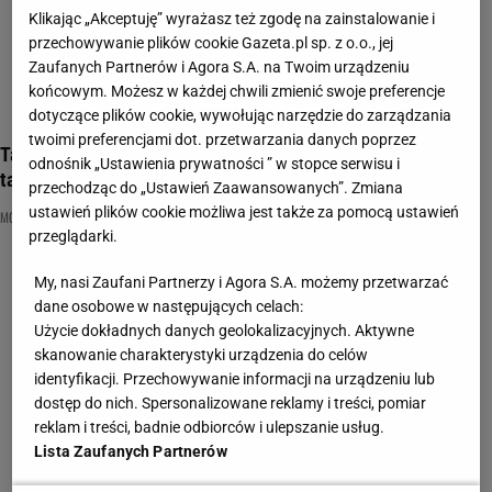
Klikając „Akceptuję” wyrażasz też zgodę na zainstalowanie i
przechowywanie plików cookie Gazeta.pl sp. z o.o., jej
Zaufanych Partnerów i Agora S.A. na Twoim urządzeniu
końcowym. Możesz w każdej chwili zmienić swoje preferencje
dotyczące plików cookie, wywołując narzędzie do zarządzania
twoimi preferencjami dot. przetwarzania danych poprzez
Tak ubieraliśmy się w PRL-u! Ten quiz oceni, czy pamiętasz
odnośnik „Ustawienia prywatności ” w stopce serwisu i
tamtą modę
przechodząc do „Ustawień Zaawansowanych”. Zmiana
ustawień plików cookie możliwa jest także za pomocą ustawień
MODA
NAJNOWSZE QUIZY DZISIAJ DODANE
PRL
przeglądarki.
My, nasi Zaufani Partnerzy i Agora S.A. możemy przetwarzać
dane osobowe w następujących celach:
Użycie dokładnych danych geolokalizacyjnych. Aktywne
skanowanie charakterystyki urządzenia do celów
identyfikacji. Przechowywanie informacji na urządzeniu lub
dostęp do nich. Spersonalizowane reklamy i treści, pomiar
reklam i treści, badnie odbiorców i ulepszanie usług.
Lista Zaufanych Partnerów