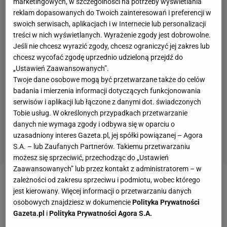
marketingowych, w szczególności na potrzeby wyświetlania
reklam dopasowanych do Twoich zainteresowań i preferencji w
swoich serwisach, aplikacjach i w Internecie lub personalizacji
treści w nich wyświetlanych. Wyrażenie zgody jest dobrowolne.
Jeśli nie chcesz wyrazić zgody, chcesz ograniczyć jej zakres lub
chcesz wycofać zgodę uprzednio udzieloną przejdź do
„Ustawień Zaawansowanych”.
Twoje dane osobowe mogą być przetwarzane także do celów
badania i mierzenia informacji dotyczących funkcjonowania
serwisów i aplikacji lub łączone z danymi dot. świadczonych
Tobie usług. W określonych przypadkach przetwarzanie
danych nie wymaga zgody i odbywa się w oparciu o
uzasadniony interes Gazeta.pl, jej spółki powiązanej – Agora
S.A. – lub Zaufanych Partnerów. Takiemu przetwarzaniu
możesz się sprzeciwić, przechodząc do „Ustawień
Zaawansowanych” lub przez kontakt z administratorem – w
zależności od zakresu sprzeciwu i podmiotu, wobec którego
jest kierowany. Więcej informacji o przetwarzaniu danych
osobowych znajdziesz w dokumencie
Polityka Prywatności
Gazeta.pl
i
Polityka Prywatności Agora S.A.