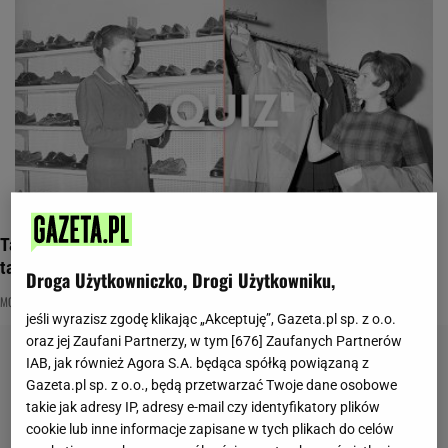
Tak ubieraliśmy się w PRL-u! Ten quiz oceni, czy pamiętasz
tamtą modę
Droga Użytkowniczko, Drogi Użytkowniku,
MODA
NAJNOWSZE QUIZY DZISIAJ DODANE
PRL
jeśli wyrazisz zgodę klikając „Akceptuję”, Gazeta.pl sp. z o.o.
oraz jej Zaufani Partnerzy, w tym [
676
] Zaufanych Partnerów
IAB, jak również Agora S.A. będąca spółką powiązaną z
Gazeta.pl sp. z o.o., będą przetwarzać Twoje dane osobowe
takie jak adresy IP, adresy e-mail czy identyfikatory plików
cookie lub inne informacje zapisane w tych plikach do celów