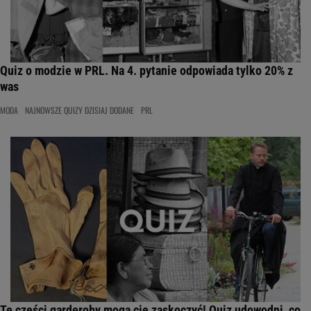
Quiz o modzie w PRL. Na 4. pytanie odpowiada tylko 20% z
was
MODA
NAJNOWSZE QUIZY DZISIAJ DODANE
PRL
Te części garderoby mogą cię zaskoczyć! Quiz udowodni, co