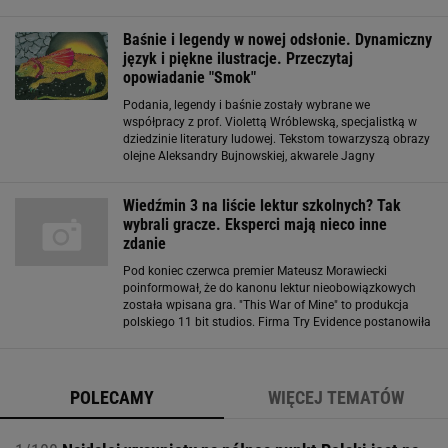
programowej. Kontrowersje wzbudziła wówczas nowa
lista lektur, z której zniknęły m.in. "Katarynka" Bolesława
Baśnie i legendy w nowej odsłonie. Dynamiczny
język i piękne ilustracje. Przeczytaj
opowiadanie "Smok"
Podania, legendy i baśnie zostały wybrane we
współpracy z prof. Violettą Wróblewską, specjalistką w
dziedzinie literatury ludowej. Tekstom towarzyszą obrazy
olejne Aleksandry Bujnowskiej, akwarele Jagny
Wróblewska, linoryty Katarzyny Kaczor i malarstwo
cyfrowe Katarzyny Bogdańskiej. Więcej o
Wiedźmin 3 na liście lektur szkolnych? Tak
wybrali gracze. Eksperci mają nieco inne
zdanie
Pod koniec czerwca premier Mateusz Morawiecki
poinformował, że do kanonu lektur nieobowiązkowych
została wpisana gra. "This War of Mine" to produkcja
polskiego 11 bit studios. Firma Try Evidence postanowiła
stworzyć listę trzech gier, których tytuły następnie prześle
do Kancelarii Premiera z prośbą
POLECAMY
WIĘCEJ TEMATÓW