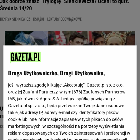
Jak dobrze znasz "Trylogię" Sienkiewicza? Oceni to quiz.
Średnia 14/20
HENRYK SIENKIEWICZ
KSIĄŻKI
LEKTURY OBOWIĄZKOWE
Droga Użytkowniczko, Drogi Użytkowniku,
jeśli wyrazisz zgodę klikając „Akceptuję”, Gazeta.pl sp. z o.o.
oraz jej Zaufani Partnerzy, w tym [
676
] Zaufanych Partnerów
IAB, jak również Agora S.A. będąca spółką powiązaną z
Gazeta.pl sp. z o.o., będą przetwarzać Twoje dane osobowe
Uważasz się za osobę oczytaną? Oceni to ten quiz. 10/16 to
takie jak adresy IP, adresy e-mail czy identyfikatory plików
minimum
cookie lub inne informacje zapisane w tych plikach do celów
KSIĄŻKI
LEKTURA
LEKTURY OBOWIĄZKOWE
marketingowych, w szczególności na potrzeby wyświetlania
reklam dopasowanych do Twoich zainteresowań i preferencji w