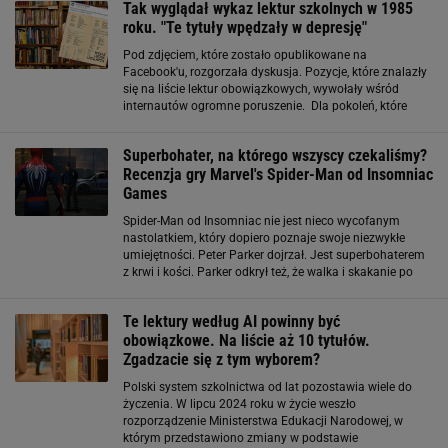
Tak wyglądał wykaz lektur szkolnych w 1985
roku. "Te tytuły wpędzały w depresję"
Pod zdjęciem, które zostało opublikowane na
Facebook'u, rozgorzała dyskusja. Pozycje, które znalazły
się na liście lektur obowiązkowych, wywołały wśród
internautów ogromne poruszenie. Dla pokoleń, które
chwalą się w mediach społecznościowych, że w ciągu
roku udaje im się przeczytać ze dwa najnowsze
Superbohater, na którego wszyscy czekaliśmy?
kryminały
Recenzja gry Marvel's Spider-Man od Insomniac
Games
Spider-Man od Insomniac nie jest nieco wycofanym
nastolatkiem, który dopiero poznaje swoje niezwykłe
umiejętności. Peter Parker dojrzał. Jest superbohaterem
z krwi i kości. Parker odkrył też, że walka i skakanie po
wieżowcach nie jest jednym sposobem na to, aby
zmieniać świat. Dlatego prowadzi dziś
Te lektury według AI powinny być
obowiązkowe. Na liście aż 10 tytułów.
Zgadzacie się z tym wyborem?
Polski system szkolnictwa od lat pozostawia wiele do
życzenia. W lipcu 2024 roku w życie weszło
rozporządzenie Ministerstwa Edukacji Narodowej, w
którym przedstawiono zmiany w podstawie