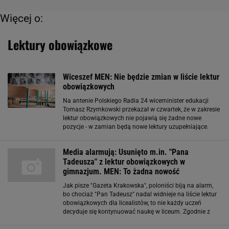
Więcej o:
Lektury obowiązkowe
Wiceszef MEN: Nie będzie zmian w liście lektur
obowiązkowych
Na antenie Polskiego Radia 24 wiceminister edukacji
Tomasz Rzymkowski przekazał w czwartek, że w zakresie
lektur obowiązkowych nie pojawią się żadne nowe
pozycje - w zamian będą nowe lektury uzupełniające.
Oznacza to, iż nauczyciele będą mogli wybrać sobie,
które z nich omówią w trakcie zajęć
Media alarmują: Usunięto m.in. "Pana
Tadeusza" z lektur obowiązkowych w
gimnazjum. MEN: To żadna nowość
Jak pisze "Gazeta Krakowska", poloniści biją na alarm,
bo chociaż "Pan Tadeusz" nadal widnieje na liście lektur
obowiązkowych dla licealistów, to nie każdy uczeń
decyduje się kontynuować naukę w liceum. Zgodnie z
decyzją MEN gimnazjaliści będą musieli w ciągu roku
obowiązkowo przeczytać w całości