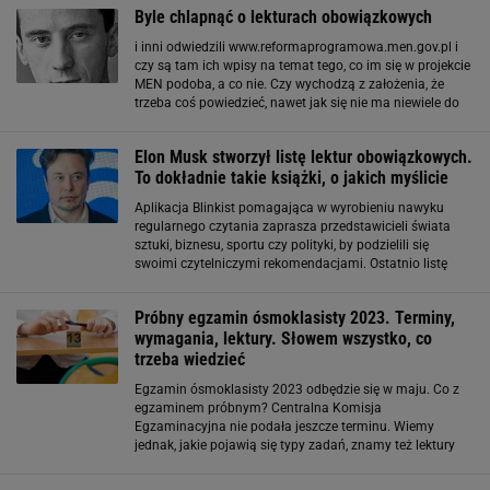
Byle chlapnąć o lekturach obowiązkowych
i inni odwiedzili www.reformaprogramowa.men.gov.pl i
czy są tam ich wpisy na temat tego, co im się w projekcie
MEN podoba, a co nie. Czy wychodzą z założenia, że
trzeba coś powiedzieć, nawet jak się nie ma niewiele do
powiedzenia. A jedyną lekturą obowiązkową powinien
być ich występ w mediach.
Elon Musk stworzył listę lektur obowiązkowych.
To dokładnie takie książki, o jakich myślicie
Aplikacja Blinkist pomagająca w wyrobieniu nawyku
regularnego czytania zaprasza przedstawicieli świata
sztuki, biznesu, sportu czy polityki, by podzielili się
swoimi czytelniczymi rekomendacjami. Ostatnio listę
dziewięciu obowiązkowych lektur przygotował na
potrzeby projektu Elon Musk. Miliarder,
Próbny egzamin ósmoklasisty 2023. Terminy,
wymagania, lektury. Słowem wszystko, co
trzeba wiedzieć
Egzamin ósmoklasisty 2023 odbędzie się w maju. Co z
egzaminem próbnym? Centralna Komisja
Egzaminacyjna nie podała jeszcze terminu. Wiemy
jednak, jakie pojawią się typy zadań, znamy też lektury
obowiązkowe. Egzamin ósmoklasisty 2023. Terminy
Termin egzaminu ósmoklasisty już na stałe został