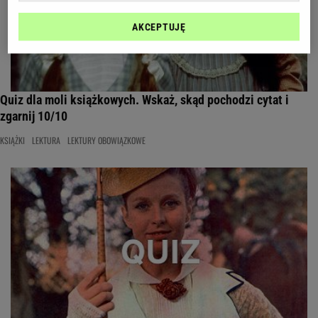
AKCEPTUJĘ
Quiz dla moli książkowych. Wskaż, skąd pochodzi cytat i
zgarnij 10/10
KSIĄŻKI
LEKTURA
LEKTURY OBOWIĄZKOWE