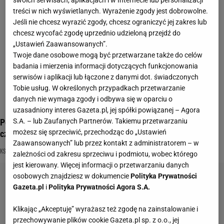
swoich serwisach, aplikacjach i w Internecie lub personalizacji
treści w nich wyświetlanych. Wyrażenie zgody jest dobrowolne.
Jeśli nie chcesz wyrazić zgody, chcesz ograniczyć jej zakres lub
chcesz wycofać zgodę uprzednio udzieloną przejdź do
„Ustawień Zaawansowanych”.
Twoje dane osobowe mogą być przetwarzane także do celów
badania i mierzenia informacji dotyczących funkcjonowania
serwisów i aplikacji lub łączone z danymi dot. świadczonych
Tobie usług. W określonych przypadkach przetwarzanie
danych nie wymaga zgody i odbywa się w oparciu o
uzasadniony interes Gazeta.pl, jej spółki powiązanej – Agora
Poznasz lektury szkolne po cytacie? Ten quiz oceni, kto
S.A. – lub Zaufanych Partnerów. Takiemu przetwarzaniu
czytał książki
możesz się sprzeciwić, przechodząc do „Ustawień
Zaawansowanych” lub przez kontakt z administratorem – w
KSIĄŻKI
LEKTURA
LEKTURY OBOWIĄZKOWE
zależności od zakresu sprzeciwu i podmiotu, wobec którego
jest kierowany. Więcej informacji o przetwarzaniu danych
osobowych znajdziesz w dokumencie
Polityka Prywatności
Gazeta.pl
i
Polityka Prywatności Agora S.A.
Klikając „Akceptuję” wyrażasz też zgodę na zainstalowanie i
przechowywanie plików cookie Gazeta.pl sp. z o.o., jej