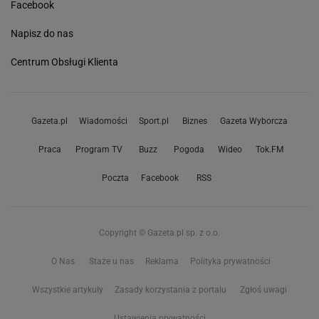
Facebook
Napisz do nas
Centrum Obsługi Klienta
Gazeta.pl
Wiadomości
Sport.pl
Biznes
Gazeta Wyborcza
Praca
Program TV
Buzz
Pogoda
Wideo
Tok.FM
Poczta
Facebook
RSS
Copyright © Gazeta.pl sp. z o.o.
O Nas
Staże u nas
Reklama
Polityka prywatności
Wszystkie artykuły
Zasady korzystania z portalu
Zgłoś uwagi
Ustawienia prywatności