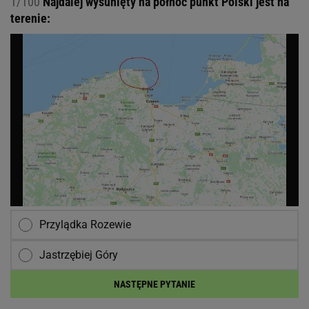
1/100
Najdalej wysunięty na północ punkt Polski jest na
terenie:
Przylądka Rozewie
Jastrzębiej Góry
NASTĘPNE PYTANIE