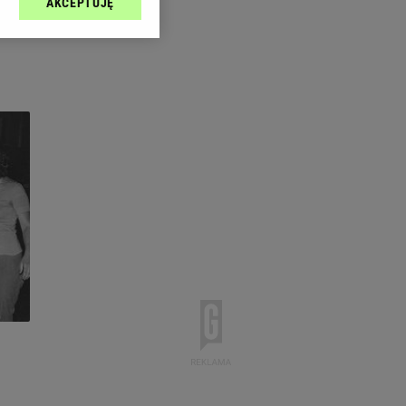
AKCEPTUJĘ
l sp. z o.o., jej
ić swoje preferencje
arzania danych poprzez
ych”. Zmiana ustawień
ach:
 celów identyfikacji.
omiar reklam i treści,