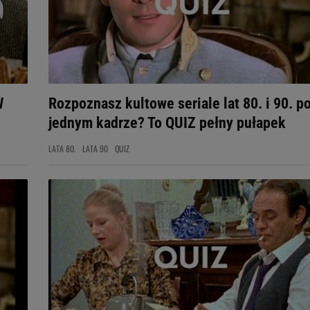
W
Rozpoznasz kultowe seriale lat 80. i 90. p
jednym kadrze? To QUIZ pełny pułapek
LATA 80.
LATA 90
QUIZ