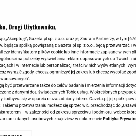
ko, Drogi Użytkowniku,
jąc „Akceptuję”, Gazeta.pl sp. z o.o. oraz jej Zaufani Partnerzy, w tym [
67
.A. będąca spółką powiązaną z Gazeta.pl sp. z o.o., będą przetwarzać T
ail czy identyfikatory plików cookie lub inne informacje zapisane w tych p
gólności na potrzeby wyświetlania reklam dopasowanych do Twoich zain
acjach i w Internecie lub personalizacji treści w nich wyświetlanych. Wyr
cesz wyrazić zgody, chcesz ograniczyć jej zakres lub chcesz wycofać zgo
aawansowanych”.
 być przetwarzane także do celów badania i mierzenia informacji dot
 łączone z danymi dot. świadczonych Tobie usług. W określonych przypad
i odbywa się w oparciu o uzasadniony interes Gazeta.pl, jej spółki powi
. Takiemu przetwarzaniu możesz się sprzeciwić, przechodząc do „Ust
nistratorem – w zależności od zakresu sprzeciwu i podmiotu, wobec które
etwarzaniu danych osobowych znajdziesz w dokumencie
Polityka Prywatn