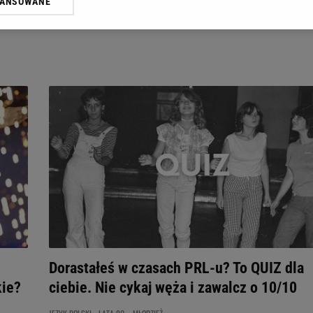
WANSOWANE
żasz też zgodę na zainstalowanie i przechowywanie plików cookie Gazeta.p
gora S.A. na Twoim urządzeniu końcowym. Możesz w każdej chwili zmien
 wywołując narzędzie do zarządzania twoimi preferencjami dot. przetw
ywatności ” w stopce serwisu i przechodząc do „Ustawień Zaawansowan
st także za pomocą ustawień przeglądarki.
rzy i Agora S.A. możemy przetwarzać dane osobowe w następujących cel
 geolokalizacyjnych. Aktywne skanowanie charakterystyki urządzenia do
 na urządzeniu lub dostęp do nich. Spersonalizowane reklamy i treści, p
zanie usług.
Lista Zaufanych Partnerów
Dorastałeś w czasach PRL-u? To QUIZ dla
kie?
ciebie. Nie cykaj węża i zawalcz o 10/10