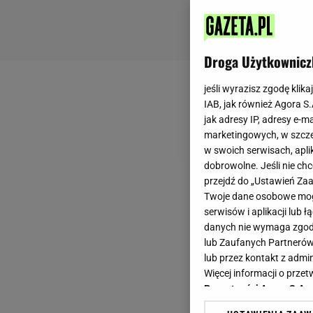
Droga Użytkownicz
jeśli wyrazisz zgodę klika
IAB, jak również Agora S
jak adresy IP, adresy e-m
marketingowych, w szcze
w swoich serwisach, aplik
dobrowolne. Jeśli nie ch
przejdź do „Ustawień Z
Twoje dane osobowe mogą
serwisów i aplikacji lub
danych nie wymaga zgody 
lub Zaufanych Partnerów
lub przez kontakt z admi
Więcej informacji o prz
Prywatności Agora S.A.