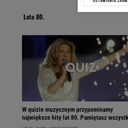
USTAWIENIA ZAA
Klikając „Akceptuję” wyra
Zaufanych Partnerów i A
lata 80.
dotyczące plików cookie,
odnośnik „Ustawienia pr
plików cookie możliwa je
My, nasi Zaufani Partne
Użycie dokładnych danych
Przechowywanie informacji
badnie odbiorców i uleps
W quizie muzycznym przypominamy
największe hity lat 80. Pamiętasz wszyst