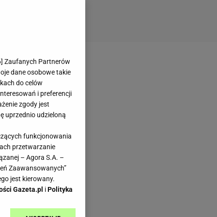
6
] Zaufanych Partnerów
woje dane osobowe takie
likach do celów
teresowań i preferencji
ażenie zgody jest
dę uprzednio udzieloną
yczących funkcjonowania
kach przetwarzanie
ązanej – Agora S.A. –
awień Zaawansowanych”
go jest kierowany.
ości Gazeta.pl
i
Polityka