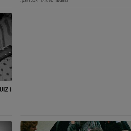
JĘZYK POLSKI
LATA 80.
MŁODZIEŻ
UIZ i