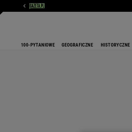
WIADOMOŚCI
NEXT
SPORT
PLOTEK
D
100-PYTANIOWE
GEOGRAFICZNE
HISTORYCZNE