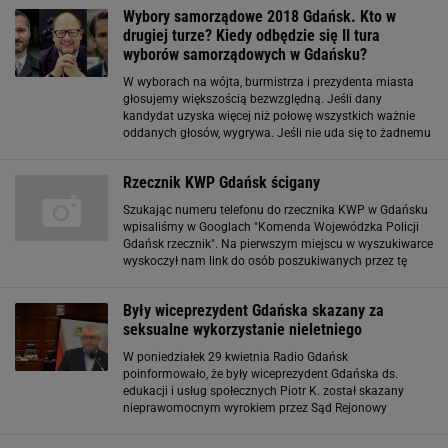
Do końca czerwca mają być podpisane
Wybory samorządowe 2018 Gdańsk. Kto w
drugiej turze? Kiedy odbędzie się II tura
wyborów samorządowych w Gdańsku?
W wyborach na wójta, burmistrza i prezydenta miasta
głosujemy większością bezwzględną. Jeśli dany
kandydat uzyska więcej niż połowę wszystkich ważnie
oddanych głosów, wygrywa. Jeśli nie uda się to żadnemu
z nich, zarządzana jest druga tura wyborów. Wybory
samorządowe 2018 Gdańsk. Druga tura wyborów
Rzecznik KWP Gdańsk ścigany
Szukając numeru telefonu do rzecznika KWP w Gdańsku
wpisaliśmy w Googlach "Komenda Wojewódzka Policji
Gdańsk rzecznik". Na pierwszym miejscu w wyszukiwarce
wyskoczył nam link do osób poszukiwanych przez tę
komendę. Spodziewaliśmy się czegoś innego, ale nie
wzbudziło to naszych większych podejrzeń
Były wiceprezydent Gdańska skazany za
seksualne wykorzystanie nieletniego
W poniedziałek 29 kwietnia Radio Gdańsk
poinformowało, że były wiceprezydent Gdańska ds.
edukacji i usług społecznych Piotr K. został skazany
nieprawomocnym wyrokiem przez Sąd Rejonowy
Gdańsk-Północ. Mężczyzna został skazany na rok
więzienia w zawieszeniu na trzy lata. "Ma też pięcioletni