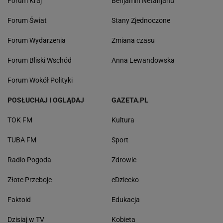
Forum Kraj
Benjamin Netanjahu
Forum Świat
Stany Zjednoczone
Forum Wydarzenia
Zmiana czasu
Forum Bliski Wschód
Anna Lewandowska
Forum Wokół Polityki
POSŁUCHAJ I OGLĄDAJ
GAZETA.PL
TOK FM
Kultura
TUBA FM
Sport
Radio Pogoda
Zdrowie
Złote Przeboje
eDziecko
Faktoid
Edukacja
Dzisiaj w TV
Kobieta