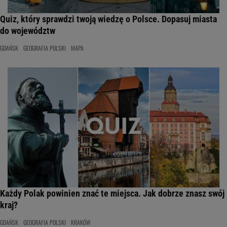
Quiz, który sprawdzi twoją wiedzę o Polsce. Dopasuj miasta
do województw
GDAŃSK
GEOGRAFIA POLSKI
MAPA
Każdy Polak powinien znać te miejsca. Jak dobrze znasz swój
kraj?
GDAŃSK
GEOGRAFIA POLSKI
KRAKÓW