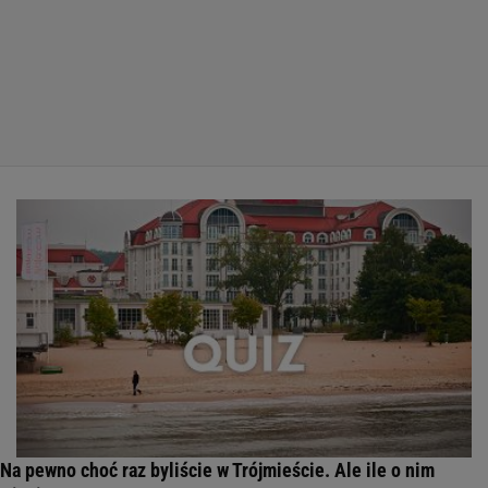
Na pewno choć raz byliście w Trójmieście. Ale ile o nim