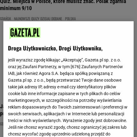
Quiz. Miejsca w Polsce, które musisz znać. Polak zgarnia
minimum 9/10
GDAŃSK
NAJNOWSZE QUIZY DZISIAJ DODANE
POLSKA
Droga Użytkowniczko, Drogi Użytkowniku,
jeśli wyrazisz zgodę klikając „Akceptuję”, Gazeta.pl sp. z o.o.
oraz jej Zaufani Partnerzy, w tym [
676
] Zaufanych Partnerów
IAB, jak również Agora S.A. będąca spółką powiązaną z
Gazeta.pl sp. z o.o., będą przetwarzać Twoje dane osobowe
takie jak adresy IP, adresy e-mail czy identyfikatory plików
cookie lub inne informacje zapisane w tych plikach do celów
marketingowych, w szczególności na potrzeby wyświetlania
Jak dobrze znasz geografię Polski? Te 12 pytań wyjawi całą
reklam dopasowanych do Twoich zainteresowań i preferencji w
prawdę
swoich serwisach, aplikacjach i w Internecie lub personalizacji
treści w nich wyświetlanych. Wyrażenie zgody jest dobrowolne.
GDAŃSK
GEOGRAFIA POLSKI
POLSKA
Jeśli nie chcesz wyrazić zgody, chcesz ograniczyć jej zakres lub
chcesz wycofać zgodę uprzednio udzieloną przejdź do