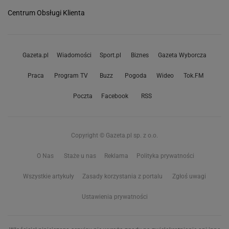
Centrum Obsługi Klienta
Gazeta.pl
Wiadomości
Sport.pl
Biznes
Gazeta Wyborcza
Praca
Program TV
Buzz
Pogoda
Wideo
Tok.FM
Poczta
Facebook
RSS
Copyright © Gazeta.pl sp. z o.o.
O Nas
Staże u nas
Reklama
Polityka prywatności
Wszystkie artykuły
Zasady korzystania z portalu
Zgłoś uwagi
Ustawienia prywatności