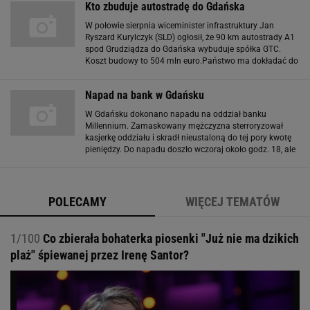
Kto zbuduje autostradę do Gdańska
zakaz
W połowie sierpnia wiceminister infrastruktury Jan
Ryszard Kurylczyk (SLD) ogłosił, że 90 km autostrady A1
spod Grudziądza do Gdańska wybuduje spółka GTC.
Koszt budowy to 504 mln euro.Państwo ma dokładać do
spłaty tych wydatków. Ministerstwo zrezygnowało tym
samym z rozważanego, potencjalnie
Napad na bank w Gdańsku
W Gdańsku dokonano napadu na oddział banku
Millennium. Zamaskowany mężczyzna sterroryzował
kasjerkę oddziału i skradł nieustaloną do tej pory kwotę
pieniędzy. Do napadu doszło wczoraj około godz. 18, ale
dopiero dziś poinformowała o tym gdańska policja.
Rzecznik komendy Magdalena Michalewska
POLECAMY
WIĘCEJ TEMATÓW
1/100
Co zbierała bohaterka piosenki "Już nie ma dzikich
plaż" śpiewanej przez Irenę Santor?