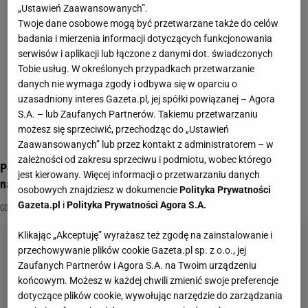
„Ustawień Zaawansowanych”.
Twoje dane osobowe mogą być przetwarzane także do celów
badania i mierzenia informacji dotyczących funkcjonowania
serwisów i aplikacji lub łączone z danymi dot. świadczonych
Tobie usług. W określonych przypadkach przetwarzanie
danych nie wymaga zgody i odbywa się w oparciu o
uzasadniony interes Gazeta.pl, jej spółki powiązanej – Agora
S.A. – lub Zaufanych Partnerów. Takiemu przetwarzaniu
możesz się sprzeciwić, przechodząc do „Ustawień
Zaawansowanych” lub przez kontakt z administratorem – w
zależności od zakresu sprzeciwu i podmiotu, wobec którego
Polski quiz geograficzny. Wynik 11/11 należy tylko do 10%
jest kierowany. Więcej informacji o przetwarzaniu danych
najlepszych
osobowych znajdziesz w dokumencie
Polityka Prywatności
Gazeta.pl
i
Polityka Prywatności Agora S.A.
GDAŃSK
GEOGRAFIA POLSKI
KRAKÓW
Klikając „Akceptuję” wyrażasz też zgodę na zainstalowanie i
przechowywanie plików cookie Gazeta.pl sp. z o.o., jej
Zaufanych Partnerów i Agora S.A. na Twoim urządzeniu
końcowym. Możesz w każdej chwili zmienić swoje preferencje
dotyczące plików cookie, wywołując narzędzie do zarządzania