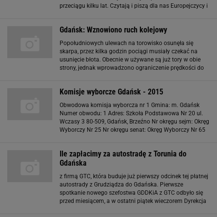
przeciągu kilku lat. Czytają i piszą dla nas Europejczycy i
Amerykanie, teraz szukamy zwolenników w Chinach, w
Afryce, w Indiach - opowiada Wales
Gdańsk: Wznowiono ruch kolejowy
Popołudniowych ulewach na torowisko osunęła się
skarpa, przez kilka godzin pociągi musiały czekać na
usunięcie błota. Obecnie w używane są już tory w obie
strony, jednak wprowadzono ograniczenie prędkości do
20 kilometrów na godzinę. Krzysztof Lewandowski z
Centrum Zarządzania Kryzysowego w Gdańsku
Komisje wyborcze Gdańsk - 2015
Obwodowa komisja wyborcza nr 1 Gmina: m. Gdańsk
Numer obwodu: 1 Adres: Szkoła Podstawowa Nr 20 ul.
Wczasy 3 80-509, Gdańsk, Brzeźno Nr okręgu sejm: Okręg
Wyborczy Nr 25 Nr okręgu senat: Okręg Wyborczy Nr 65
Głosowanie korespondencyjne: Nie Czy jest
przystosowana dla niepełnosprawnych: Nie Obwodowa
Ile zapłacimy za autostradę z Torunia do
Gdańska
z firmą GTC, która buduje już pierwszy odcinek tej płatnej
autostrady z Grudziądza do Gdańska. Pierwsze
spotkanie nowego szefostwa GDDKiA z GTC odbyło się
przed miesiącem, a w ostatni piątek wieczorem Dyrekcja
ogłosiła, że podpisała porozumienie negocjacyjne z GTC.