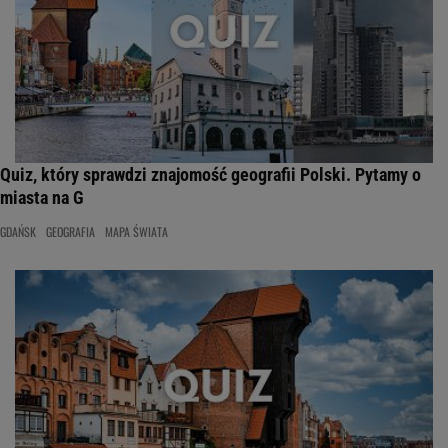
Quiz, który sprawdzi znajomość geografii Polski. Pytamy o
miasta na G
GDAŃSK
GEOGRAFIA
MAPA ŚWIATA