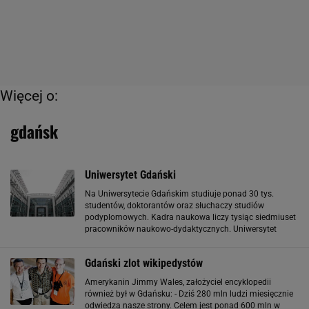
Więcej o:
gdańsk
Uniwersytet Gdański
Na Uniwersytecie Gdańskim studiuje ponad 30 tys.
studentów, doktorantów oraz słuchaczy studiów
podyplomowych. Kadra naukowa liczy tysiąc siedmiuset
pracowników naukowo-dydaktycznych. Uniwersytet
Gdański oferuje kształcenie na 69 kierunkach studiów w
zakresie 198 specjalności na studiach
Gdański zlot wikipedystów
Amerykanin Jimmy Wales, założyciel encyklopedii
również był w Gdańsku: - Dziś 280 mln ludzi miesięcznie
odwiedza nasze strony. Celem jest ponad 600 mln w