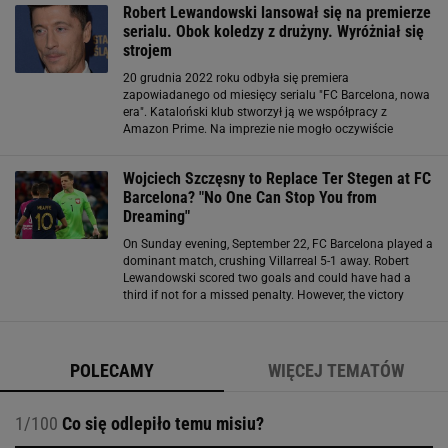
Robert Lewandowski lansował się na premierze
serialu. Obok koledzy z drużyny. Wyróżniał się
strojem
20 grudnia 2022 roku odbyła się premiera
zapowiadanego od miesięcy serialu "FC Barcelona, nowa
era". Kataloński klub stworzył ją we współpracy z
Amazon Prime. Na imprezie nie mogło oczywiście
zabraknąć zawodników "Dumy Katalonii". Wśród nich był
również Robert Lewandowski. Piłkarz zdecydowanie
Wojciech Szczęsny to Replace Ter Stegen at FC
Barcelona? "No One Can Stop You from
Dreaming"
On Sunday evening, September 22, FC Barcelona played a
dominant match, crushing Villarreal 5-1 away. Robert
Lewandowski scored two goals and could have had a
third if not for a missed penalty. However, the victory
came at a huge cost for the Catalans. Late in the first
half, Ter Stegen leaped for a
POLECAMY
WIĘCEJ TEMATÓW
1/100
Co się odlepiło temu misiu?