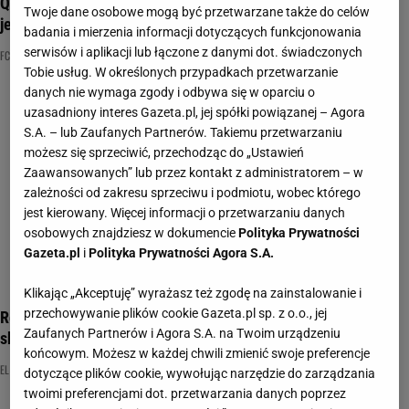
Quiz dla znawców piłki nożnej. Rozpoznasz herb klubu po
Twoje dane osobowe mogą być przetwarzane także do celów
jego fragmencie?
badania i mierzenia informacji dotyczących funkcjonowania
serwisów i aplikacji lub łączone z danymi dot. świadczonych
FC BARCELONA
NAJNOWSZE QUIZY DZISIAJ DODANE
QUIZ WIEDZY OGÓLNEJ
Tobie usług. W określonych przypadkach przetwarzanie
danych nie wymaga zgody i odbywa się w oparciu o
uzasadniony interes Gazeta.pl, jej spółki powiązanej – Agora
S.A. – lub Zaufanych Partnerów. Takiemu przetwarzaniu
możesz się sprzeciwić, przechodząc do „Ustawień
Zaawansowanych” lub przez kontakt z administratorem – w
zależności od zakresu sprzeciwu i podmiotu, wobec którego
jest kierowany. Więcej informacji o przetwarzaniu danych
osobowych znajdziesz w dokumencie
Polityka Prywatności
Gazeta.pl
i
Polityka Prywatności Agora S.A.
Klikając „Akceptuję” wyrażasz też zgodę na zainstalowanie i
przechowywanie plików cookie Gazeta.pl sp. z o.o., jej
Real Madryt czy FC Barcelona? Wiesz, kto był w którym
Zaufanych Partnerów i Agora S.A. na Twoim urządzeniu
składzie? Quiz dla prawdziwych kibiców
końcowym. Możesz w każdej chwili zmienić swoje preferencje
EL CLASICO
FC BARCELONA
NAJNOWSZE QUIZY DZISIAJ DODANE
dotyczące plików cookie, wywołując narzędzie do zarządzania
twoimi preferencjami dot. przetwarzania danych poprzez