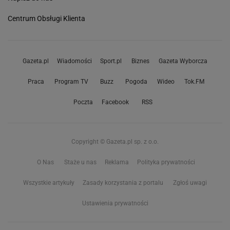
Centrum Obsługi Klienta
Gazeta.pl
Wiadomości
Sport.pl
Biznes
Gazeta Wyborcza
Praca
Program TV
Buzz
Pogoda
Wideo
Tok.FM
Poczta
Facebook
RSS
Copyright © Gazeta.pl sp. z o.o.
O Nas
Staże u nas
Reklama
Polityka prywatności
Wszystkie artykuły
Zasady korzystania z portalu
Zgłoś uwagi
Ustawienia prywatności