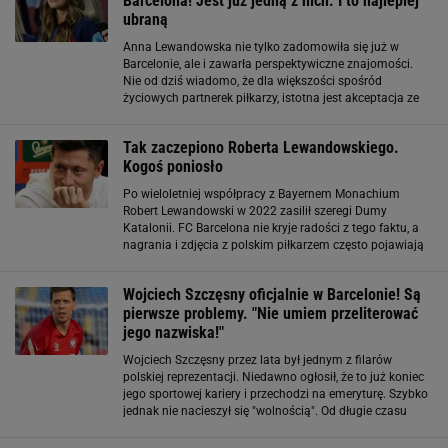
Barcelona! Jest już jedną z nich. I to najlepiej
ubraną
Anna Lewandowska nie tylko zadomowiła się już w
Barcelonie, ale i zawarła perspektywiczne znajomości.
Nie od dziś wiadomo, że dla większości spośród
życiowych partnerek piłkarzy, istotna jest akceptacja ze
strony innych WAGs, czyli żon i dziewczyn sportowców.
Panie często trzymają się razem, nie
Tak zaczepiono Roberta Lewandowskiego.
Kogoś poniosło
Po wieloletniej współpracy z Bayernem Monachium
Robert Lewandowski w 2022 zasilił szeregi Dumy
Katalonii. FC Barcelona nie kryje radości z tego faktu, a
nagrania i zdjęcia z polskim piłkarzem często pojawiają
się w mediach społecznościowych klubu. Na Instagram
trafił właśnie kolejny kadr z Lewym
Wojciech Szczęsny oficjalnie w Barcelonie! Są
pierwsze problemy. "Nie umiem przeliterować
jego nazwiska!"
Wojciech Szczęsny przez lata był jednym z filarów
polskiej reprezentacji. Niedawno ogłosił, że to już koniec
jego sportowej kariery i przechodzi na emeryturę. Szybko
jednak nie nacieszył się "wolnością". Od długie czasu
spekulowano, że zostanie bramkarzem FC Barcelony.
Klub potwierdził