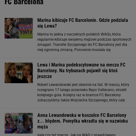
FC Barcelona
Marina kibicuje FC Barcelonie. Gdzie podziała
się Lewa?
Marina to jedna z naczelnych polskich WAGs, która
regularnie kibicuje swojemu mężowi podczas sportowych
zmagań. Transfer Szczęsnego do FC Barcelony jest dla
niej ogromną zmianą. Ponownie musiała się
przeprowadzić i zmienić tryb życia. "Kochani przyjaciele,
dziennikarze, odpowiem wam zbiorowo
Lewa i Marina podekscytowane na meczu FC
Barcelony. Na trybunach pojawił się ktoś
jeszcze
Robert Lewandowski jest obecnie na fali. W meczu, który
rozegrano 17 lutego przeciwko Rayo Vallecano, strzelił
kolejnego gola. Kolejny raz w bramce FC Barcelony
zobaczyliśmy także Wojciecha Szczęsnego, który cały
czas nie zaliczył porażki jako zawodnik katalońskiej
drużyny. Na trybunach pojawiły
Anna Lewandowska w koszulce FC Barcelony
z... błędem. Pomyłka wkradła się w nazwisku
męża
gale czy też mecze. Jak na WAG z prawdziwego